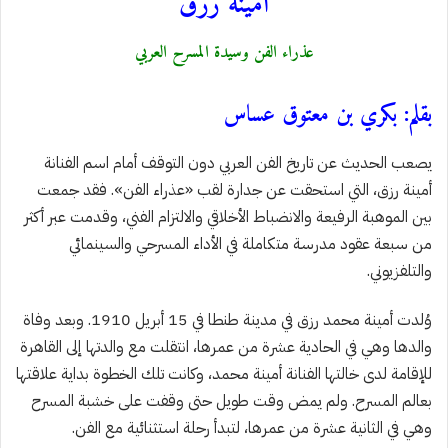
أمينة رزق
عذراء الفن وسيدة المسرح العربي
بقلم: بكري بن معتوق عساس
يصعب الحديث عن تاريخ الفن العربي دون التوقف أمام اسم الفنانة
أمينة رزق، التي استحقت عن جدارة لقب «عذراء الفن». فقد جمعت
بين الموهبة الرفيعة والانضباط الأخلاقي والالتزام الفني، وقدمت عبر أكثر
من سبعة عقود مدرسة متكاملة في الأداء المسرحي والسينمائي
والتلفزيوني.
وُلدت أمينة محمد رزق في مدينة طنطا في 15 أبريل 1910. وبعد وفاة
والدها وهي في الحادية عشرة من عمرها، انتقلت مع والدتها إلى القاهرة
للإقامة لدى خالتها الفنانة أمينة محمد، وكانت تلك الخطوة بداية علاقتها
بعالم المسرح. ولم يمض وقت طويل حتى وقفت على خشبة المسرح
وهي في الثانية عشرة من عمرها، لتبدأ رحلة استثنائية مع الفن.