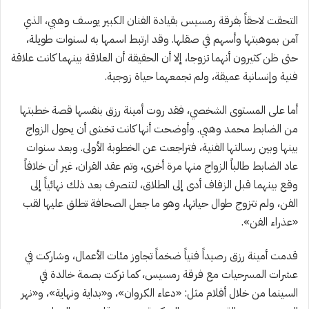
التحقت لاحقاً بفرقة رمسيس بقيادة الفنان الكبير يوسف وهبي، الذي
آمن بموهبتها وأسهم في صقلها. وقد ارتبط اسمها به لسنوات طويلة،
حتى ظن كثيرون أنهما تزوجا، إلا أن الحقيقة أن العلاقة بينهما كانت علاقة
فنية وإنسانية عميقة، ولم تجمعهما حياة زوجية.
أما على المستوى الشخصي، فقد روت أمينة رزق بنفسها قصة خطبتها
من الضابط محمد وهبي. وأوضحت أنها كانت تخشى أن يحول الزواج
بينها وبين رسالتها الفنية، فتراجعت عن الخطوبة الأولى. وبعد سنوات
عاد الضابط طالباً الزواج منها مرة أخرى، وتم عقد القران، غير أن خلافاً
وقع بينهما قبل الزفاف أدى إلى الطلاق، لتنصرف بعد ذلك نهائياً إلى
الفن، ولم تتزوج طوال حياتها، وهو ما جعل الصحافة تطلق عليها لقب
«عذراء الفن».
قدمت أمينة رزق رصيداً فنياً ضخماً تجاوز مئات الأعمال، وشاركت في
عشرات المسرحيات مع فرقة رمسيس، كما تركت بصمة خالدة في
السينما من خلال أفلام مثل: «دعاء الكروان»، و«بداية ونهاية»، و«نهر