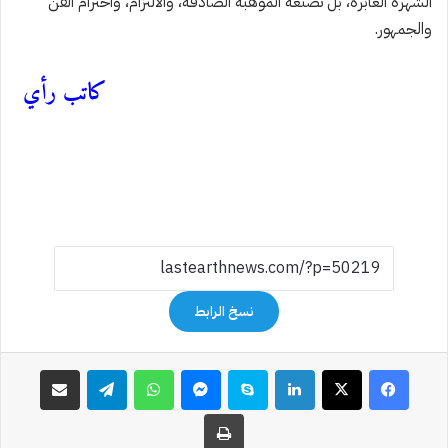
الشهرة العابرة، بل تصنعه الموهبة الصادقة، والالتزام، واحترام الفن
والجمهور.
كاتب رأي
نسخ الرابط
فيسبوك
‫X
لينكدإن
سكايب
ماسنجر
واتساب
تيلقرام
مشاركة عبر البريد
طباعة