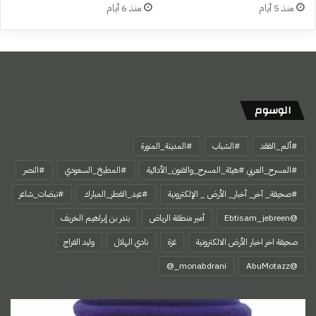
منذ 5 أيام
منذ 6 أيام
الوسوم
#ألم_الفقد
#الشباب
#المدينة_المنورة
#المسرح_العربي #هيئة_المسرح_والفنون_الأدائية
#المطبخ_السعودي
#النصر
#صحيفة_ آخر_ أخبار_ الأرض _ الإلكترونية
#عيد_الفطر_المبارك
#نبضات_شاعر
@Ebtisam_jebreen
أمير منطقة الرياض
بندر بن إبراهيم الخريف
صحيفة اخر اخبار الأرض الالكترونية
غزة
نادي الهلال
وليد الفراج
‏@AbuMotazz
اتفاقية