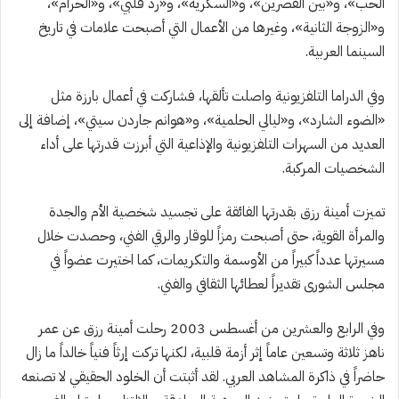
الحب»، و«بين القصرين»، و«السكرية»، و«رد قلبي»، و«الحرام»،
و«الزوجة الثانية»، وغيرها من الأعمال التي أصبحت علامات في تاريخ
السينما العربية.
وفي الدراما التلفزيونية واصلت تألقها، فشاركت في أعمال بارزة مثل
«الضوء الشارد»، و«ليالي الحلمية»، و«هوانم جاردن سيتي»، إضافة إلى
العديد من السهرات التلفزيونية والإذاعية التي أبرزت قدرتها على أداء
الشخصيات المركبة.
تميزت أمينة رزق بقدرتها الفائقة على تجسيد شخصية الأم والجدة
والمرأة القوية، حتى أصبحت رمزاً للوقار والرقي الفني، وحصدت خلال
مسيرتها عدداً كبيراً من الأوسمة والتكريمات، كما اختيرت عضواً في
مجلس الشورى تقديراً لعطائها الثقافي والفني.
وفي الرابع والعشرين من أغسطس 2003 رحلت أمينة رزق عن عمر
ناهز ثلاثة وتسعين عاماً إثر أزمة قلبية، لكنها تركت إرثاً فنياً خالداً ما زال
حاضراً في ذاكرة المشاهد العربي. لقد أثبتت أن الخلود الحقيقي لا تصنعه