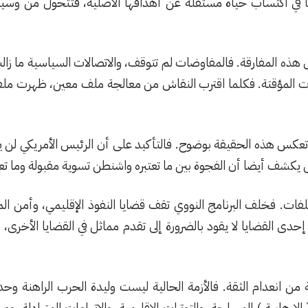
ا في اكتساب حياة مستقلة عن أهدافها الأصلية، فتتحول من وسيلة 
حيا على هذه المفارقة. فالمفاوضات لم تتوقف، والاتصالات السياسية م
مات المؤقتة. فكلما اقترب النقاش من معالجة ملف معين، ظهرت ملفات
تعكس هذه الحقيقة بوضوح. فالتأكيد على أن الرئيس الأمريكي لن يب
كشف أيضا أن الفجوة بين ما تعتبره واشنطن تسوية مقبولة وما تعتبر
لفات. فخلف البرنامج النووي تقف قضايا النفوذ الإقليمي، وأمن ا
ي إحدى القضايا لا يقود بالضرورة إلى تقدم مماثل في القضايا الأ
ن انعدام الثقة. فالأزمة الحالية ليست وليدة الحرب الراهنة وح
 الإرهابية ) المسلحة، والتوترات الإقليمية، والاتهامات المتبادلة