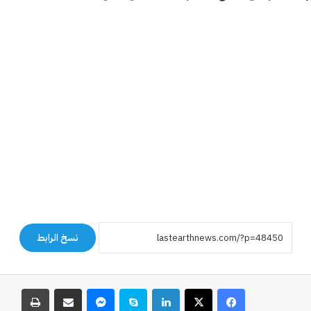
نسخ الرابط
فيسبوك
‫X
لينكدإن
سكايب
ماسنجر
مشاركة عبر البريد
طباعة