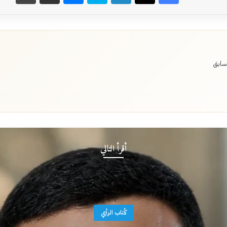
سابق
أقرأ التالي
كُتاب الرأي