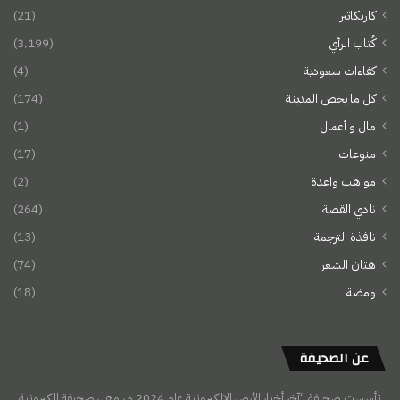
كاريكاتير
(21)
كُتاب الرأي
(3٬199)
كفاءات سعودية
(4)
كل ما يخص المدينة
(174)
مال و أعمال
(1)
منوعات
(17)
مواهب واعدة
(2)
نادي القصة
(264)
نافذة الترجمة
(13)
هتان الشعر
(74)
ومضة
(18)
عن الصحيفة
تأسست صحيفة “آخر أخبار الأرض الإلكترونية عام 2024 م، وهي صحيفة إلكترونية