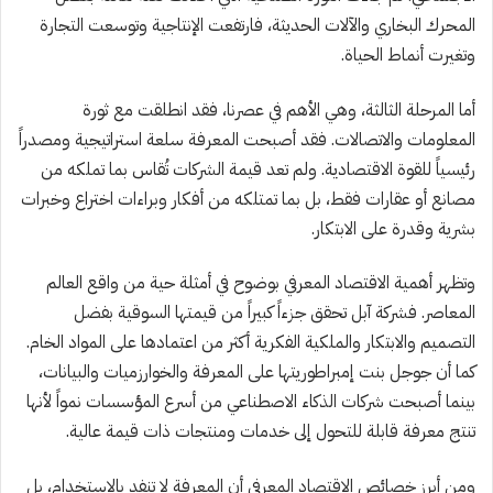
المحرك البخاري والآلات الحديثة، فارتفعت الإنتاجية وتوسعت التجارة
وتغيرت أنماط الحياة.
أما المرحلة الثالثة، وهي الأهم في عصرنا، فقد انطلقت مع ثورة
المعلومات والاتصالات. فقد أصبحت المعرفة سلعة استراتيجية ومصدراً
رئيسياً للقوة الاقتصادية. ولم تعد قيمة الشركات تُقاس بما تملكه من
مصانع أو عقارات فقط، بل بما تمتلكه من أفكار وبراءات اختراع وخبرات
بشرية وقدرة على الابتكار.
وتظهر أهمية الاقتصاد المعرفي بوضوح في أمثلة حية من واقع العالم
المعاصر. فشركة آبل تحقق جزءاً كبيراً من قيمتها السوقية بفضل
التصميم والابتكار والملكية الفكرية أكثر من اعتمادها على المواد الخام.
كما أن جوجل بنت إمبراطوريتها على المعرفة والخوارزميات والبيانات،
بينما أصبحت شركات الذكاء الاصطناعي من أسرع المؤسسات نمواً لأنها
تنتج معرفة قابلة للتحول إلى خدمات ومنتجات ذات قيمة عالية.
ومن أبرز خصائص الاقتصاد المعرفي أن المعرفة لا تنفد بالاستخدام، بل