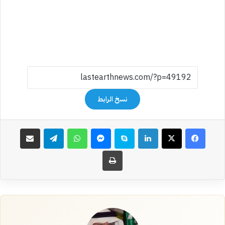
نسخ الرابط
فيسبوك
‫X
لينكدإن
سكايب
ماسنجر
واتساب
تيلقرام
مشاركة عبر البريد
طباعة