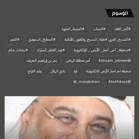
الوسوم
#ألم_الفقد
#الشباب
#المدينة_المنورة
#المسرح_العربي #هيئة_المسرح_والفنون_الأدائية
#المطبخ_السعودي
#النصر
#صحيفة_ آخر_ أخبار_ الأرض _ الإلكترونية
#عيد_الفطر_المبارك
#نبضات_شاعر
@Ebtisam_jebreen
أمير منطقة الرياض
بندر بن إبراهيم الخريف
صحيفة اخر اخبار الأرض الالكترونية
غزة
نادي الهلال
وليد الفراج
‏@AbuMotazz
لصوص
الظل
والفساد
الرمادي