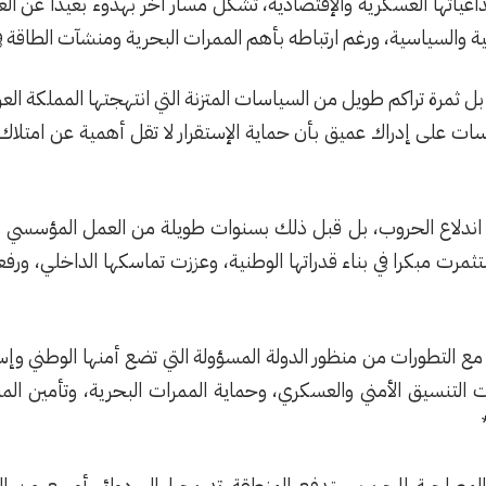
اعياتها العسكرية والإقتصادية، تشكل مسار آخر بهدوء بعيدا عن العناو
ة والسياسية، ورغم ارتباطه بأهم الممرات البحرية ومنشآت الطاقة في
بل ثمرة تراكم طويل من السياسات المتزنة التي انتهجتها المملكة ا
ات على إدراك عميق بأن حماية الإستقرار لا تقل أهمية عن امتلاك ال
 عند اندلاع الحروب، بل قبل ذلك بسنوات طويلة من العمل المؤسسي و
استثمرت مبكرا في بناء قدراتها الوطنية، وعززت تماسكها الداخلي، 
 التطورات من منظور الدولة المسؤولة التي تضع أمنها الوطني وإست
ت التنسيق الأمني والعسكري، وحماية الممرات البحرية، وتأمين ال
مصاحبة للحرب ستدفع المنطقة تدريجيا إلى دوائر أوسع من الت