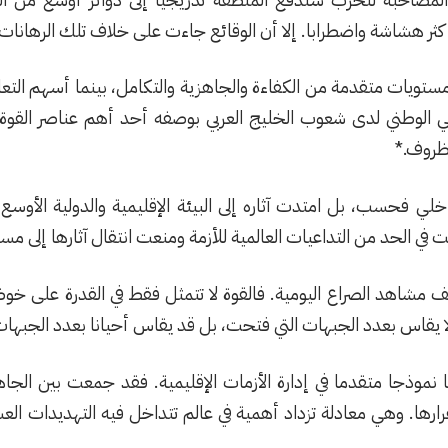
كثر هشاشة واضطرابا. إلا أن الوقائع جاءت على خلاف تلك الرهانات.
 مستويات متقدمة من الكفاءة والجاهزية والتكامل، بينما أسهم ال
لوعي الوطني لدى شعوب الخليج العربي بوصفه أحد أهم عناصر الق
لظروف.*
لي فحسب، بل امتدت آثاره إلى البيئة الإقليمية والدولية الأوسع.
ي الحد من التداعيات العالمية للأزمة ومنعت انتقال آثارها إلى مست
مشاهد الصراع اليومية. فالقوة لا تتمثل فقط في القدرة على خوض ا
لا يقاس بعدد الجبهات التي فتحت، بل قد يقاس أحيانا بعدد الجبهات 
نموذجا متقدما في إدارة الأزمات الإقليمية. فقد جمعت بين الجاه
ارها. وهي معادلة تزداد أهمية في عالم تتداخل فيه التهديدات العسكر