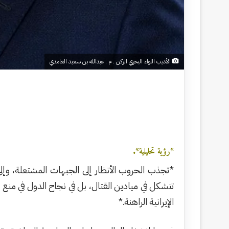
الأديب اللواء البحري الركن . م . عبدالله بن سعيد الغامدي
*رؤية تحليلية*.
*تجذب الحروب الأنظار إلى الجبهات المشتعلة، وإلى 
تتشكل في ميادين القتال، بل في نجاح الدول في منع 
الإيرانية الراهنة.*