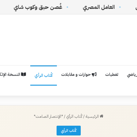
امل المصري
غُصن حبق وكوب شاي
(القرار الأم
رياضي
تغطيات
حوارات و مقابلات
النسخة الإلكت
كُتاب الرأي
الرئيسية
/
كُتاب الرأي
/
*الإنتصار الصامت*
كُتاب الرأي