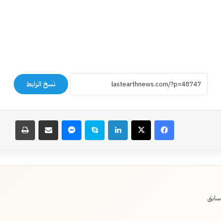
نسخ الرابط
فيسبوك
‫X
لينكدإن
سكايب
ماسنجر
مشاركة عبر البريد
طباعة
سابق