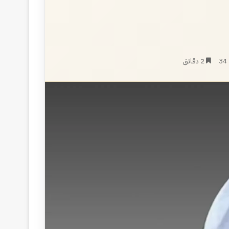
34
2 دقائق