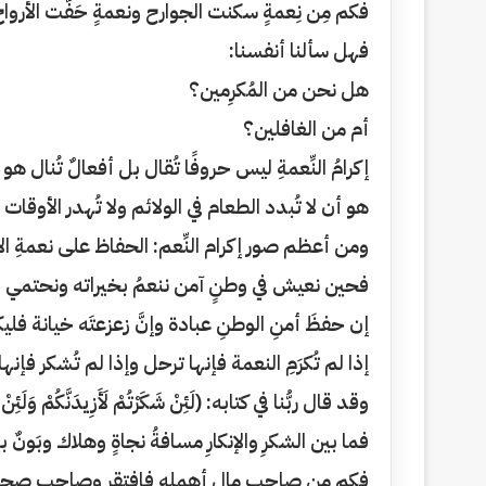
فكم مِن نِعمةٍ سكنت الجوارح ونعمةٍ حَفّت الأرواح 
فهل سألنا أنفسنا:
هل نحن من المُكرِمين؟
أم من الغافلين؟
إكرامُ النِّعمةِ ليس حروفًا تُقال بل أفعالٌ تُنال
هو أن لا تُبدد الطعام في الولائم ولا تُهدر الأوقا
ومن أعظم صور إكرام النِّعم: الحفاظ على نعمةِ
فحين نعيش في وطنٍ آمن ننعمُ بخيراته ونحتمي بج
إن حفظَ أمنِ الوطنِ عبادة وإنَّ زعزعتَه خيانة فليكن
إذا لم تُكرَمِ النعمة فإنها ترحل وإذا لم تُشكر فإنه
وقد قال ربُّنا في كتابه: (لَئِنْ شَكَرْتُمْ لَأَزِيدَنَّكُمْ وَلَئِنْ ك
فما بين الشكرِ والإنكارِ مسافةُ نجاةٍ وهلاك وبَونٌ 
فكم من صاحبِ مالٍ أهمله فافتقر وصاحبِ صحة