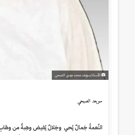
الأستاذ/سويعد محمد موسي الصبحي
سويعد الصبحي
النِّعمةُ جَمالٌ يُحي وجَلالٌ يُفيض وهِبةٌ من وهّابِ