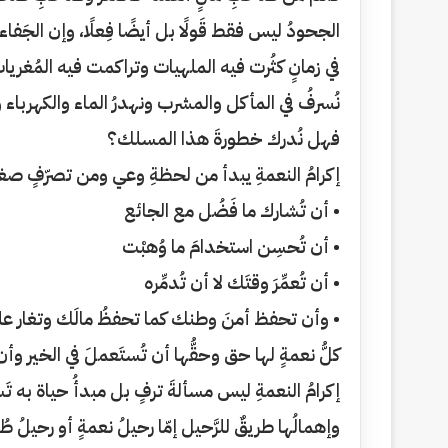
الجحودُ ليس فقط قَولًا بل أيضًا فِعلًا، وإن الجَفا
في زمانٍ كثُرت فيه الملهيات وتراكمت فيه المُغريات ب
نُسرفُ في المأكل والمشرب ونهدرُ الماء والكهرباء ونضي
فهل نُدرك خطورةَ هذا المسلك؟
إكرامُ النعمةِ يبدأ من لحظةِ وعي ومن تصرّفٍ صغي
• أن تُشارك ما فَضُل مع الجائع
• أن تُحسِن استخدامَ ما وُهبْت
• أن تُعمِّرَ وقتَك لا أن تُدمِّره
• وأن تحفظ أمنَ وطنك كما تحفظُ مالَك وتغار عل
كلُّ نعمةٍ لها حق وحقُّها أن تُستَعملَ في الخير وأن
إكرامُ النعمةِ ليس مسألةَ ترفٍ بل مبدأُ حياة به ت
وإهمالُها طريقٌ للرَّحيل إمّا رحيلُ نعمةٍ أو رحيلُ طُ