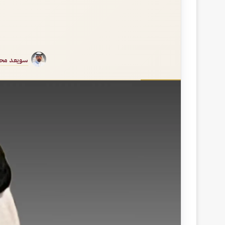
سويعد مح