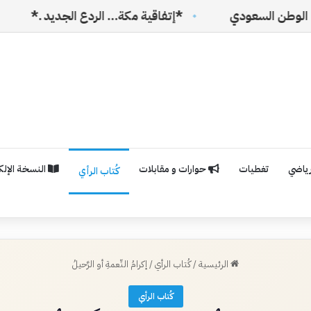
دي
*إتفاقية مكة… الردع الجديد .*
مملكةُ المَج
رياضي
تغطيات
حوارات و مقابلات
النسخة الإلكت
كُتاب الرأي
الرئيسية
/
كُتاب الرأي
/
إكرامُ النِّعمةِ أو الرَّحيلُ
كُتاب الرأي