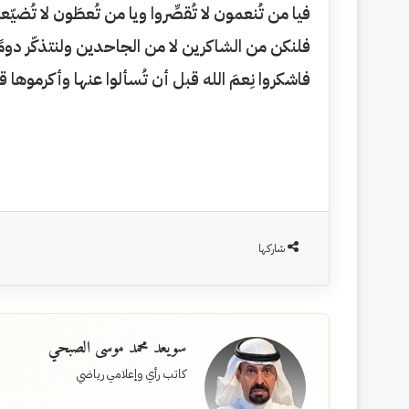
فيا من تُنعمون لا تُقصِّروا ويا من تُعطَون لا تُضيّعو
فلنكن من الشاكرين لا من الجاحدين ولنتذكّر دومًا 
فاشكروا نِعمَ الله قبل أن تُسألوا عنها وأكرموها قب
شاركها
سويعد محمد موسى الصبحي
كاتب رأي وإعلامي رياضي