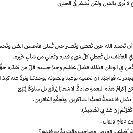
لا تُرى بالعين ولكن تُشعَر في الحنين
 هو أن تَحمد الله حين تُعطى وتَصبر حين تُبتلى فتُحسن
الظن وتُحس
ت في الغفلات بل تُعطي كلَّ شيءٍ قدره وتُعلي من شأنِ
خَيره.
 الأمن في الوطن فذلك فضلٌ عظيم وخيرٌ جسيم قلّ من
يُقدّره حقّ
درانه فواجبُنا أن نحميه بوعينا ونصونه بوحدتنا
ونردَّ عنه كيدَ
 إكرامُ هذه النعمةِ صادقًا لا شعارًا يُرفَع بل سلوكًا
يُتبَع.
ا تذبل فالنعمةُ تَحبُّ الشاكرين وتَجفُو الكافرين.
َفَرْتُمْ إِنَّ عَذَابِي لَشَدِيدٌ).
بين دوامٍ وزوال.
ٍ أضاعها فمرض وصاحبِ وقتٍ بدَّده فندم؟