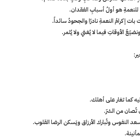
ء للنعمةِ هو أولُ أسبابِ الفقدان.
ات إكرامُ النعمةِ نادرًا والجحودُ سائداً.
ّعُ الأوقاتِ فيما لا يُغني ولا يُثمر.
ر:
يه كما تغار على أهلك.
 تُصان من الشرّ.
َسعد النفوس وتُبارك الأرزاق ويَسكن الرضا القلوب.
مأنينة.