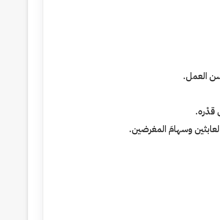
ن العمل.
َ قدْره.
 العابثين وسهامَ المغرضين.