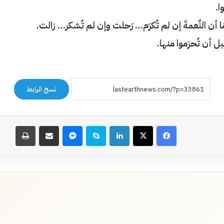
ا.
أن النِّعمةَ إن لم تُكرَم… رَحلت وإن لم تُشكر…
زالت.
ل أن تُحرَموا منها.
نسخ الرابط
فيسبوك
‫X
لينكدإن
سكايب
ماسنجر
مشاركة عبر البريد
طباعة