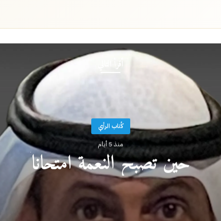
أقرأ التالي
كُتاب الرأي
منذ 5 أيام
حين تصبح النعمة امتحاناً