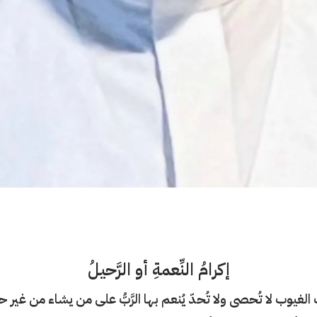
إكرامُ النِّعمةِ أو الرَّحيلُ
 الغيوب لا تُحصى ولا تُحدّ يُنعم بها الرَّبُّ على من
يشاء من غير حو