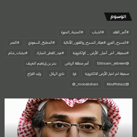
الوسوم
#ألم_الفقد
#الشباب
#المدينة_المنورة
#المسرح_العربي #هيئة_المسرح_والفنون_الأدائية
#المطبخ_السعودي
#النصر
#صحيفة_ آخر_ أخبار_ الأرض _ الإلكترونية
#عيد_الفطر_المبارك
#نبضات_شاعر
@Ebtisam_jebreen
أمير منطقة الرياض
بندر بن إبراهيم الخريف
صحيفة اخر اخبار الأرض الالكترونية
غزة
نادي الهلال
وليد الفراج
‏@AbuMotazz
اسمي…
هويتي
الأولى