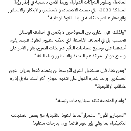
الملاحة، وتطوير الشراكات الدولية، وربط الأمن بالتنمية في إطار رؤية
المملكة 2030، التي جعلت الاقتصاد، والاستثمار، والابتكار، والاستقرار
والإزدهار عناصر متكاملة في بناء القوة الوطنية.*
*ولذلك، فإن الفارق بين النموذجين لا يكمن في اختلاف الوسائل
فحسب، بل في اختلاف الفلسفة التي تحكم مفهوم النفوذ. فبينما يقوم
أحدهما على توسيع مساحات التأثير عبر بيئات الصراع، يقوم الآخر على
توسيع دوائر الشراكة عبر التنمية والاستقرار وبناء الثقة.*
*ومن هنا، فإن مستقبل الشرق الأوسط لن يتحدد فقط بميزان القوى
العسكري، وإنما بقدرة الدول على تقديم نموذج أكثر استدامة في إدارة
علاقاتها الإقليمية.*
*وأمام المنطقة ثلاثة سيناريوهات رئيسة.*
*السيناريو الأول* استمرار أنماط النفوذ التقليدية مع بعض التعديلات
التكتيكية، بما يبقي بؤر التوتر قائمة وإن بدرجات متفاوتة.