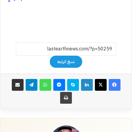
نسخ الرابط
فيسبوك
‫X
لينكدإن
سكايب
ماسنجر
واتساب
تيلقرام
مشاركة عبر البريد
طباعة