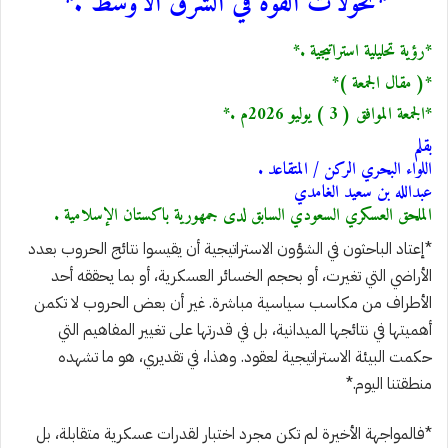
*تحولات القوة في الشرق الأوسط .*
*رؤية تحليلية استراتيجية .*
*( مقال الجمعة )*
*الجمعة الموافق ( 3 ) يوليو 2026م .*
بقلم
اللواء البحري الركن / المتقاعد .
عبدالله بن سعيد الغامدي
الملحق العسكري السعودي السابق لدى جمهورية باكستان الإسلامية .
*إعتاد الباحثون في الشؤون الاستراتيجية أن يقيسوا نتائج الحروب بعدد
الأراضي التي تغيرت، أو بحجم الخسائر العسكرية، أو بما يحققه أحد
الأطراف من مكاسب سياسية مباشرة. غير أن بعض الحروب لا تكمن
أهميتها في نتائجها الميدانية، بل في قدرتها على تغيير المفاهيم التي
حكمت البيئة الاستراتيجية لعقود. وهذا، في تقديري، هو ما تشهده
منطقتنا اليوم.*
*فالمواجهة الأخيرة لم تكن مجرد اختبار لقدرات عسكرية متقابلة، بل