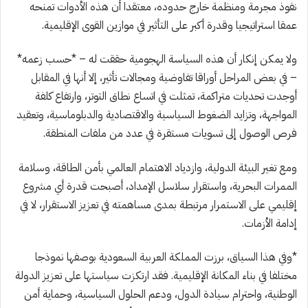
نفوذ مجرمة ومنظمة خارج حدوده، معتقدا أن هذه الأدوات تمنحه
عمقا استراتيجيا وقدرة أكبر على التأثير في موازين القوى الإقليمية.
ولا يمكن إنكار أن هذه السياسة الهجومية حققت له – *حسب زعمه*
– في بعض المراحل أوراقا تفاوضية ومجالات تأثير، إلا أنها في المقابل
أوجدت تحديات متراكمة، تمثلت في اتساع نطاق التوتر، وارتفاع كلفة
المواجهة، وتزايد الضغوط السياسية والاقتصادية والدبلوماسية، وتعقيد
فرص الوصول إلى تسويات مستقرة في عدد من ملفات المنطقة.
ومع تغير البيئة الدولية، وازدياد الاهتمام العالمي بأمن الطاقة، وسلامة
الممرات البحرية، واستقرار سلاسل الإمداد، أصبحت قدرة أي مشروع
إقليمي على الاستمرار مرتبطة بمدى مساهمته في تعزيز الاستقرار، لا في
إدامة الأزمات.
*وفي هذا السياق، برزت المملكة العربية السعودية بوصفها نموذجا
مختلفا في بناء المكانة الإقليمية. فقد ارتكزت سياستها على تعزيز الدولة
الوطنية، واحترام سيادة الدول، ودعم الحلول السياسية، وحماية أمن