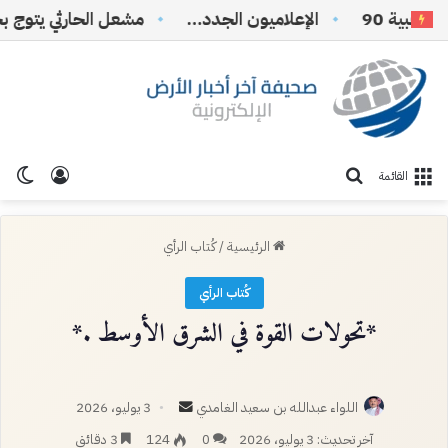
ة 90
الإعلاميون الجدد…
تسجيل ا
الو
بحث عن
القائمة
الرئيسية
/
كُتاب الرأي
كُتاب الرأي
*تحولات القوة في الشرق الأوسط .*
أرسل
اللواء عبدالله بن سعيد الغامدي
3 يوليو، 2026
بريدا
آخر تحديث: 3 يوليو، 2026
0
124
3 دقائق