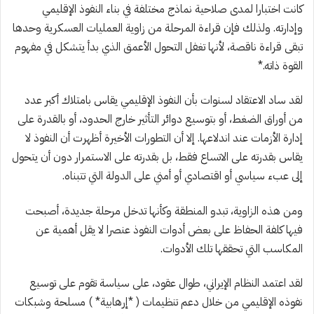
كانت اختبارا لمدى صلاحية نماذج مختلفة في بناء النفوذ الإقليمي
وإدارته. ولذلك فإن قراءة المرحلة من زاوية العمليات العسكرية وحدها
تبقى قراءة ناقصة، لأنها تغفل التحول الأعمق الذي بدأ يتشكل في مفهوم
القوة ذاته.*
لقد ساد الاعتقاد لسنوات بأن النفوذ الإقليمي يقاس بامتلاك أكبر عدد
من أوراق الضغط، أو بتوسيع دوائر التأثير خارج الحدود، أو بالقدرة على
إدارة الأزمات عند اندلاعها. إلا أن التطورات الأخيرة أظهرت أن النفوذ لا
يقاس بقدرته على الاتساع فقط، بل بقدرته على الاستمرار دون أن يتحول
إلى عبء سياسي أو اقتصادي أو أمني على الدولة التي تتبناه.
ومن هذه الزاوية، تبدو المنطقة وكأنها تدخل مرحلة جديدة، أصبحت
فيها كلفة الحفاظ على بعض أدوات النفوذ عنصرا لا يقل أهمية عن
المكاسب التي تحققها تلك الأدوات.
لقد اعتمد النظام الإيراني، طوال عقود، على سياسة تقوم على توسيع
نفوذه الإقليمي من خلال دعم تنظيمات ( *إرهابية* ) مسلحة وشبكات