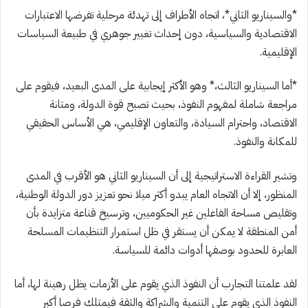
*والسيناريو الثاني*، اتجاه الأطراف إلى تهدئة مرحلية تفرضها الاعتبارات
الاقتصادية والسياسية، دون إحداث تغيير جوهري في طبيعة السياسات
الإقليمية.
*أما السيناريو الثالث،* وهو الأكثر إيجابية على المدى البعيد، فيقوم على
مراجعة شاملة لمفهوم النفوذ، بحيث تصبح قوة الدولة، ومتانة
الاقتصاد، واحترام السيادة، والتعاون الإقليمي، هي الأساس الحقيقي
للمكانة والنفوذ.
وتشير القراءة الاستراتيجية إلى أن السيناريو الثاني هو الأقرب في المدى
المنظور، إلا أن الاتجاه العام يبدو أكثر ميلا نحو تعزيز دور الدولة الوطنية،
وتقليص مساحة الفاعلين غير الحكوميين، وترسيخ قناعة متزايدة بأن
أمن المنطقة لا يمكن أن يستقر في ظل استمرار التنظيمات المسلحة
العابرة للحدود بوصفها أدوات دائمة للسياسة.
لقد علمتنا التجارب أن النفوذ الذي يقوم على الأزمات يظل رهينة لها، أما
النفوذ الذي يقوم على التنمية والشراكة والثقة فيمتلك فرصا أكبر