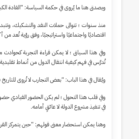
ويصدق هنا ما يُروى في حكمة السياسة: “القادة الكبار 
منذ سنوات ؛ تتوالى حملات النقد والتشكيك، وتتبد
اقتصاديًا واجتماعيًا واستراتيجيًا، وفق رؤية تُعد من
وفي هذا السياق ؛ لا يمكن قراءة التجربة كحوادث م
تُدرَّس في فهم كيفية انتقال الدول من أنماط تقليدية في
ويُقال في هذا الباب: “بعض التجارب لا تُروى للتار
وفي قلب هذا التحول ؛ لم يكن الحضور القيادي حضور
في تنفيذ مشروع الدولة لا عائقٍ أمامه.
وهنا يمكن استحضار معنى قولهم: “حين يتمركز القرار ف