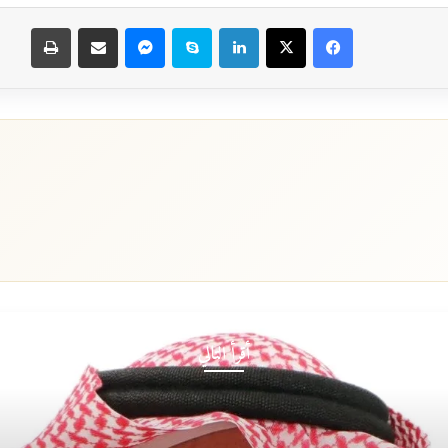
فيسبوك
‫X
لينكدإن
سكايب
ماسنجر
مشاركة عبر البريد
طباعة
أقرأ التالي