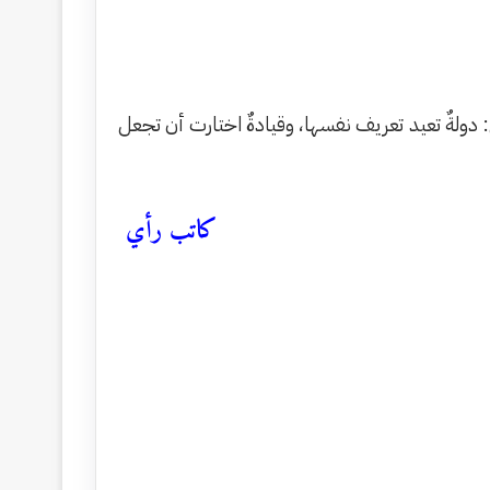
مق: دولةٌ تعيد تعريف نفسها، وقيادةٌ اختارت أن تجعل
كاتب رأي