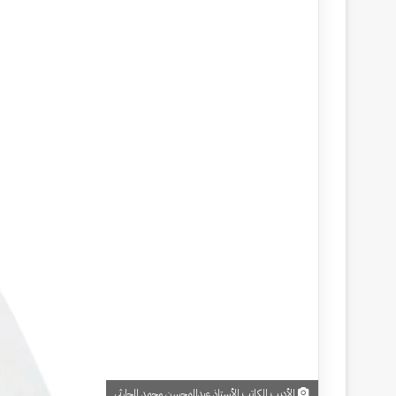
الأديب الكاتب الأستاذ عبدالمحسن محمد الحارثي