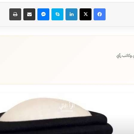
فيسبوك
‫X
لينكدإن
سكايب
ماسنجر
مشاركة عبر البريد
طباعة
 وكاتب رأي
أقرأ التالي