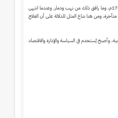
وتشير الرواية الشائعة إلى أن أصل المثل يعود إلى احتلال القوات الفرنسية بقيادة نابليون بونابرت لجزيرة مالطا عام 1798م، وما رافق ذلك من نهب ودمار. وعندما انتهى
أخرة، ومن هنا شاع المثل للدلالة على أن العلاج
ية، وأصبح يُستخدم في السياسة والإدارة والاقتصاد