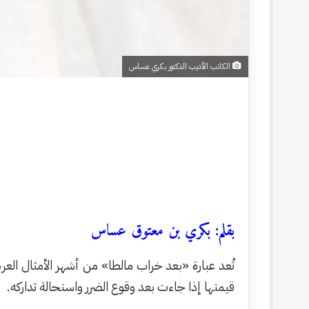
الكاتب الأديب الدكتور بكري عساس
بقلم: بكري بن معتوق عساس
تُعد عبارة «بعد خراب مالطا» من أشهر الأمثال العرب
قيمتها إذا جاءت بعد وقوع الضرر واستحالة تداركه.