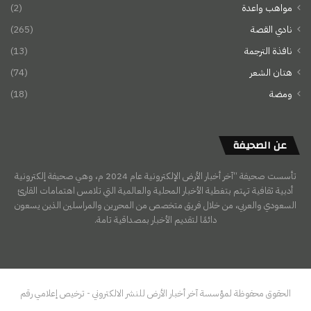
مواهب واعدة
(2)
نادي القصة
(265)
نافذة الترجمة
(13)
هتان الشعر
(74)
ومضة
(18)
عن الصحيفة
تأسست صحيفة “آخر أخبار الأرض الإلكترونية عام 2024 م، وهي صحيفة إلكترونية
أدبية ثقافية تهتم بتغطية الأخبار المحلية والعالمية التي تلامس اهتمامات القارئ
السعودي والعربي، من خلال فريق متخصص من المحررين والمراسلين الذين يسعون
دائمًا لتقديم الأخبار بمصداقية تامة.
الحقوق محفوظة لمؤسسة آخر أخبار الأرض للنشر الالكتروني - ترخيص إعلامي رقم