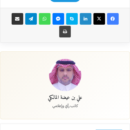
فيسبوك
‫X
لينكدإن
سكايب
ماسنجر
واتساب
تيلقرام
مشاركة عبر البريد
طباعة
علي بن عيضة المالكي
كاتب رأي وإعلامي