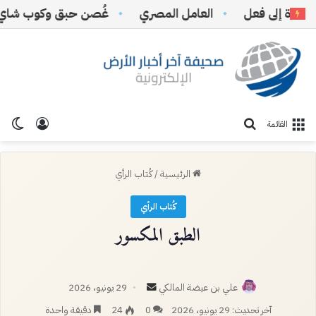
 إلى فعل
‏العامل المصري
غُصن حبق وكوب شاي
تسجيل ا
الو
بحث عن
القائمة
الرئيسية
/
كُتاب الرأي
كُتاب الرأي
الطبق المكسور
أرسل
علي بن عيضة المالكي
29 يونيو، 2026
بريدا
آخر تحديث: 29 يونيو، 2026
0
24
دقيقة واحدة