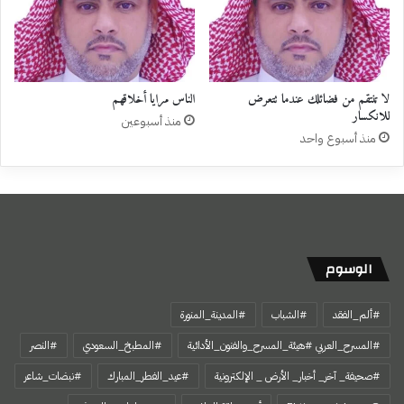
لا تنتقم من فضائلك عندما تتعرض
الناس مرايا أخلاقهم
للانكسار
منذ أسبوعين
منذ أسبوع واحد
الوسوم
#ألم_الفقد
#الشباب
#المدينة_المنورة
#المسرح_العربي #هيئة_المسرح_والفنون_الأدائية
#المطبخ_السعودي
#النصر
#صحيفة_ آخر_ أخبار_ الأرض _ الإلكترونية
#عيد_الفطر_المبارك
#نبضات_شاعر