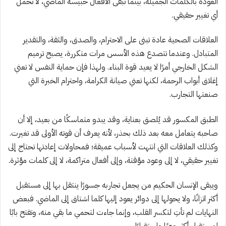
العودة بالكلمات الجميلة، بينما تبقى الأفعال حبيسة الماضي، لا تحمل
أي تغيير حقيقي.
العلاقات الصحية
عادة تبنى
على الاحترام، والصدق، والثقة، والتقدير
المتبادل. وعندما تتصدع هذه الأسس مرات متكررة، يصبح ترميم
الشكل الخارجي أمرًا لا يعيد قوة البناء. ولهذا فإن حماية النفس لا تعني
إغلاق أبواب الرحمة،
لكنها
تعني صيانة الكرامة، واحترام الخبرة التي
صنعتها التجارب.
الطبق المكسور قد يُلصق بعناية، وقد يبدو متماسكًا من بعيد، إلا أن
صاحبه يتعامل معه بعد ذلك بحذر، لأنه يعرف أن قوته الأولى قد تغيرت.
وكذلك العلاقات التي انتهت لأسباب عميقة؛ فمحاولات إعادتها تحتاج إلى
تغيير حقيقي، لا إلى وعود مؤقتة، وإلى أفعال متراكمة، لا إلى كلمات مؤثرة.
ويبقى الإنسان الحكيم من يجعل تجاربه جسورًا
ينتقل
بها إلى مستقبل
أكثر اتزانًا، ولا يحولها إلى دوائر يعود إليها كلما اشتاق إلى الماضي. فبعض
النهايات لم تأتِ لتكسر القلب، وإنما جاءت لتحمي ما بقي منه، وتفتح بابًا