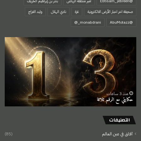
@Ebtisam_jebreen
أمير منطقة الرياض
بندر بن إبراهيم الخريف
صحيفة اخر اخبار الأرض الالكترونية
غزة
نادي الهلال
وليد الفراج
‏@AbuMotazz
حكايتي
مع
الرقم
ثلاثة
منذ 3 ساعات
حكايتي مع الرقم ثلاثة
التصنيفات
آفاق في عين العالم
(85)