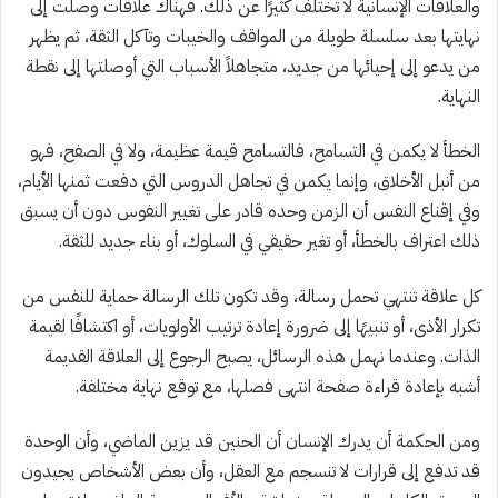
والعلاقات الإنسانية لا تختلف كثيرًا عن ذلك. فهناك علاقات وصلت إلى
نهايتها بعد سلسلة طويلة من المواقف والخيبات وتآكل الثقة، ثم يظهر
من يدعو إلى إحيائها من جديد،
متجاهلاً
الأسباب التي أوصلتها إلى نقطة
النهاية.
الخطأ لا يكمن في التسامح، فالتسامح قيمة عظيمة، ولا في الصفح، فهو
من أنبل الأخلاق، وإنما يكمن في تجاهل الدروس التي دفعت ثمنها الأيام،
وفي إقناع النفس أن الزمن وحده قادر على تغيير النفوس دون أن يسبق
ذلك اعتراف بالخطأ، أو تغير حقيقي في السلوك، أو بناء جديد للثقة.
كل علاقة تنتهي تحمل رسالة، وقد تكون تلك الرسالة حماية للنفس من
تكرار الأذى، أو تنبيهًا إلى ضرورة إعادة ترتيب الأولويات، أو اكتشافًا لقيمة
الذات. وعندما
نهمل
هذه الرسائل، يصبح الرجوع إلى العلاقة القديمة
أشبه بإعادة قراءة صفحة انتهى فصلها، مع توقع نهاية مختلفة.
ومن الحكمة أن يدرك الإنسان أن الحنين قد يزين الماضي، وأن الوحدة
قد تدفع إلى قرارات لا تنسجم مع العقل، وأن بعض الأشخاص يجيدون