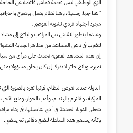
​الزي الوظيفي ليس قطعة قماش فائضة عن الحاجة،
“هنا جهة رسمية، وهنا نظام يعمل بوضوح واحترافية”.
مجرد اجتهاد فردي تشوبه الفوضى.
​وعندما يتطور النقاش بين المراقب والبائع إلى مشادةٍ 
لتقترب في ذهن المشاهد من مظاهر الجباية العشوائ
​إن هذه المشاهد العفوية تحدث على مرأى من سياح 
تميزه، وبائع حائر لا يدرك إن كان يحاور مسؤولا يمثل 
الدولة عندما تفرض النظام، فإنها تقره بالصورة التي
المركبة، والالتزام بالهندام، وأدب الحوار، ومنح الآ
​تتجلى الدولة الحديثة في أدق تفاصيلها، في رداء م
وكأنه يستعير هذه السلطة لبضع دقائق ثم يمضي.