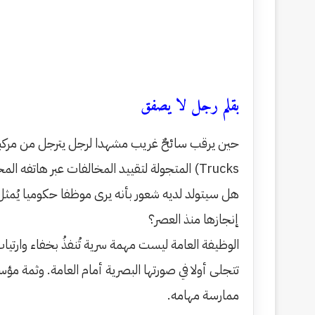
بقلم رجل لا يصفق
Trucks) المتجولة لتقييد المخالفات عبر هاتفه المحمول. أيُّ انطباع سيرسخ في ذهنه؟
​هل سيتولد لديه شعور بأنه يرى موظفا حكوميا يُمثل
إنجازها منذ العصر؟
​الوظيفة العامة ليست مهمة سرية تُنفذُ بخفاء وار
تتجلى أولا في صورتها البصرية أمام العامة. وثمة مؤ
ممارسة مهامه.