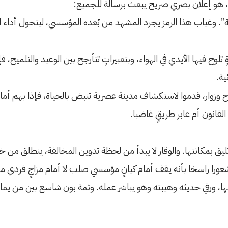
 هو إعلان بصري صريح يبعث برسالة للجميع:
 وغياب هذا الرمز يجرد المشهد من بُعده المؤسسي، ليتحول أداء الم
تلوح فيها الأيدي في الهواء، وبتعبيراتٍ تتأرجح بين الوعيد والتلميح، 
ية.
وزوار، قدموا لاستكشاف مدينة عصرية تنبض بالحياة، فإذا بهم أما
القانون أم عابر طريقٍ غاضبا.
 تليق بمكانتها. والوقار لا يبدأ من لحظة تدوين المخالفة، ينطلق من
خر شعورا راسخا بأنه يقف أمام كيانٍ مؤسسي صلب لا أمام مزاجٍ فردي 
راقبها، ورقي حديثه وهيبته وهو يباشر عمله. وثمة بون شاسع بين من