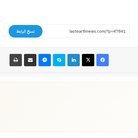
نسخ الرابط
فيسبوك
‫X
لينكدإن
سكايب
ماسنجر
مشاركة عبر البريد
طباعة