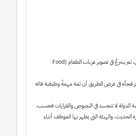
​حين يرقب سائحٌ غريب مشهدا لرجل يترجل من مركبتِهِ في هزيعٍ متأخر من الليل، مرتديا ثوبا منزليا، وبمظهر يغشاهُ النعاس، ثم يشرعُ في تصوير عربات الطعام (Food
كر فجأة في عرض الطريق أن ثمة مهمةً وظيفية فاته
يبة الدولة لا تتجسد في النصوص والقرارات فحسب،
 الحديث، والهيئة التي يظهر بها الموظف أثناء