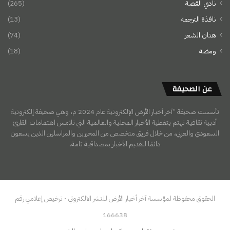
نادي القصة
(265)
نافذة الترجمة
(13)
هتان الشعر
(74)
ومضة
(18)
عن الصحيفة
تأسست صحيفة “آخر أخبار الأرض الإلكترونية عام 2024 م، وهي صحيفة إلكترونية
أدبية ثقافية تهتم بتغطية الأخبار المحلية والعالمية التي تلامس اهتمامات القارئ
السعودي والعربي، من خلال فريق متخصص من المحررين والمراسلين الذين يسعون
دائمًا لتقديم الأخبار بمصداقية تامة.
الحقوق محفوظة لمؤسسة آخر أخبار الأرض للنشر الالكتروني - ترخيص إعلامي رقم
166638