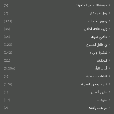
دوحة القصص المتحركة
(6)
رجل لا يصفق
(7)
رحيق الكلمات
(393)
زاوية ثقافة الطفل
(35)
فاضي شوية
(34)
في ظلال المسرح
(123)
قيثارة الإلهام
(142)
كاريكاتير
(21)
كُتاب الرأي
(3٬206)
كفاءات سعودية
(4)
كل ما يخص المدينة
(174)
مال و أعمال
(1)
منوعات
(17)
مواهب واعدة
(2)