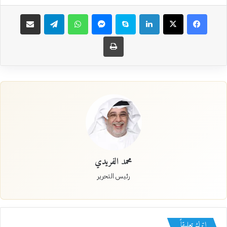
فيسبوك
‫X
لينكدإن
سكايب
ماسنجر
واتساب
تيلقرام
مشاركة عبر البريد
طباعة
محمد الفريدي
رئيس التحرير
اترك تعليقاً