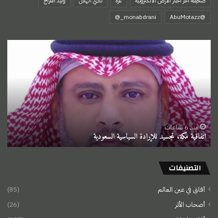
صحيفة اخر اخبار الأرض الالكترونية
غزة
نادي الهلال
وليد الفراج
‏@AbuMotazz
اتفاقية
مكة،
تجسيد
للإرادة
السياسية
السعودية
منذ 6 ساعات
اتفاقية مكة، تجسيد للإرادة السياسية السعودية
التصنيفات
آفاق في عين العالم
(85)
أصحاب الأثر
(26)