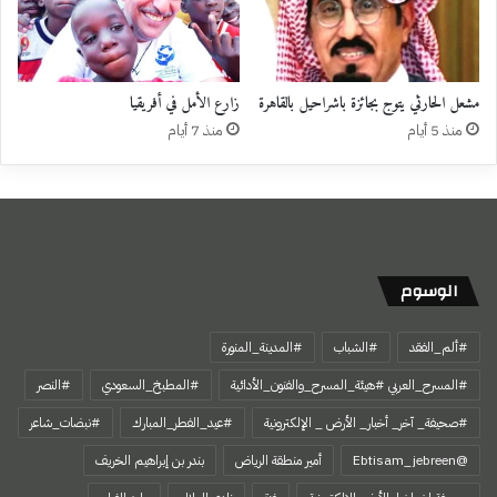
زارع الأمل في أفريقيا
منذ 5 أيام
منذ 7 أيام
الوسوم
#ألم_الفقد
#الشباب
#المدينة_المنورة
#المسرح_العربي #هيئة_المسرح_والفنون_الأدائية
#المطبخ_السعودي
#النصر
#صحيفة_ آخر_ أخبار_ الأرض _ الإلكترونية
#عيد_الفطر_المبارك
#نبضات_شاعر
@Ebtisam_jebreen
أمير منطقة الرياض
بندر بن إبراهيم الخريف