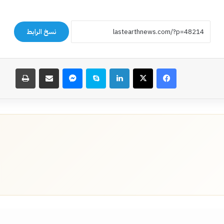
نسخ الرابط
فيسبوك
‫X
لينكدإن
سكايب
ماسنجر
مشاركة عبر البريد
طباعة