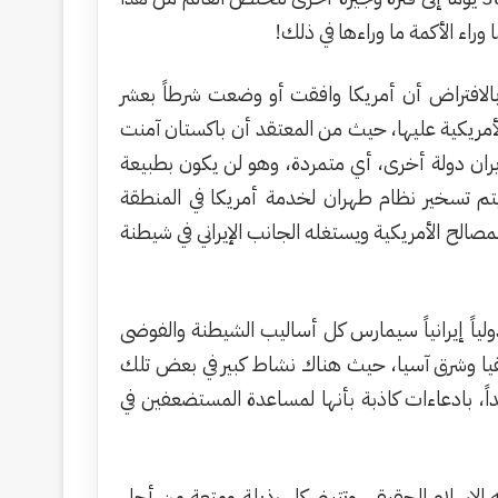
راء الأكمة ما وراءها في ذلك!
 بالافتراض أن أمريكا وافقت أو وضعت شرطاً بعشر
لأمريكية عليها، حيث من المعتقد أن باكستان آمنت
 إيران دولة أخرى، أي متمردة، وهو لن يكون بطبيعة
 يتم تسخير نظام طهران لخدمة أمريكا في المنطقة
ح الأمريكية ويستغله الجانب الإيراني في شيطنة
لياً إيرانياً سيمارس كل أساليب الشيطنة والفوضى
أفريقيا وشرق آسيا، حيث هناك نشاط كبير في بعض تلك
اً، بادعاءات كاذبة بأنها لمساعدة المستضعفين في
ه الإسلام الحقيقي وتتبنى كل رذيلة ومتعة من أجل