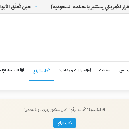
تنير بالحكمة السعودية)
حين تُغلَق الأبواب… تبدأ الحكاي
رياضي
تغطيات
حوارات و مقابلات
النسخة الإلكت
كُتاب الرأي
الرئيسية
/
كُتاب الرأي
/
(هل ستكون إيران دولة عظمى)
كُتاب الرأي