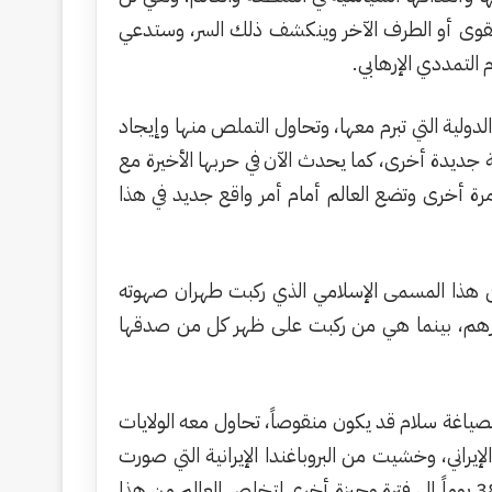
 القوى أو الطرف الآخر وينكشف ذلك السر، وستدعي
 التمددي الإرهابي.
لدولية التي تبرم معها، وتحاول التملص منها وإيجاد
جديدة أخرى، كما يحدث الآن في حربها الأخيرة مع
رة أخرى وتضع العالم أمام أمر واقع جديد في هذا
ة عن هذا المسمى الإسلامي الذي ركبت طهران صهوته
رهم، بينما هي من ركبت على ظهر كل من صدقها
ند توصل أمريكا معها لصياغة سلام قد يكون منقوصاً، تحاول معه الولايات
راني، وخشيت من البروباغندا الإيرانية التي صورت
نفسها فيها وقدرتها على المواجهة، بينما هي (إيران) كانت قاب قوسين أو أدنى من هزيمة منكرة، ولو استمرت حرب الـ38 يوماً إلى فترة وجيزة أخرى لتخلص العالم من هذا