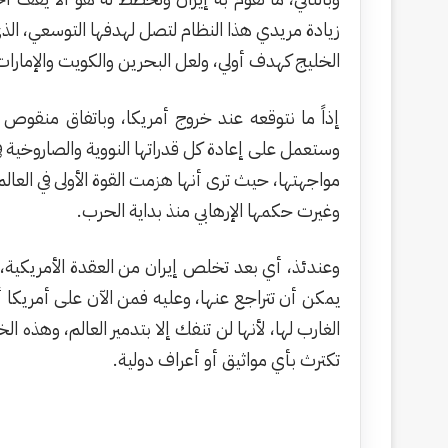
زيادة مريدي هذا النظام لتصل لهدفها التوسعي، الذ
الخليج كهدف أولي، ولعل البحرين والكويت والإمارا
إذاً ما نتوقعه عند خروج أمريكا، وباتفاق منقوص
وستعمل على إعادة كل قدراتها النووية والصاروخية ف
مواجهتها، حيث ترى أنها هزمت القوة الأولى في العا
وغيرت حكمها الإرهابي منذ بداية الحرب.
وعندئذ، أي بعد تخلص إيران من العقدة الأمريكية
يمكن أن تتراجع عنها، وعليه فمن الآن على أمريكا 
الغارب لها، لأنها لن تنفك إلا بتدمير العالم، وهذ
تكترث بأي مواثيق أو أعراف دولية.