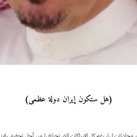
(هل ستكون إيران دولة عظمى)
ي محادثات لها، رغم كل الإرباكات التي تختلقها من أجل تحقيق رؤيت