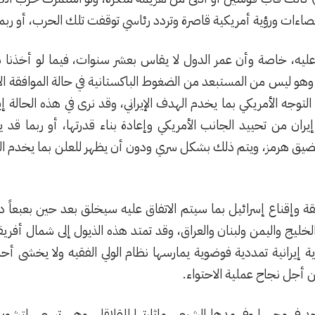
قصاءات ورؤية أمريكية قاصرة وتردد رئاسي توقفت تلك الحرب، أو ربما و
ق عليه، خاصة وأن عمر الدول لا يقاس بعشر سنوات، فيما لو أخذنا
، وهو ليس من المستبعد من الضغوط الباكستانية في حالة الموافقة ا
ى التوجه الأمريكي بما يخدم الهدف الإيراني، وقد نرى في هذه الحالة
يران من تحييد الجانب الأمريكي وإعادة بناء قدرتها، أو ربما قد
ق هرمز، ويتم ذلك بشكل سري ودون أن يظهر للعلن بما يخدم المصال
 وإقناع إسرائيل بما سيتم الاتفاق عليه سيخلق بعد حين بعبعاً دو
 في الخليج واليمن ولبنان والعراق، وقد تمتد هذه الذيول إلى شمال 
إيرانية تمددية فوضوية يمارسها نظام الولي الفقيه ولا يخشى أحد
من أجل نجاح عملية الاحتواء.
أحد في وجهها وفي مدها الشيعي وإثارتها للقلاقل، وهي تسعى لتشوي