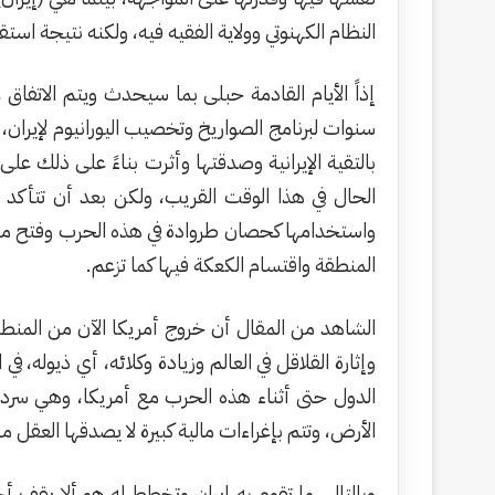
النظام الكهنوتي وولاية الفقيه فيه، ولكنه نتيجة است
إذاً الأيام القادمة حبلى بما سيحدث ويتم الاتفا
سنوات لبرنامج الصواريخ وتخصيب اليورانيوم لإيران
بالتقية الإيرانية وصدقتها وأثرت بناءً على ذلك عل
الحال في هذا الوقت القريب، ولكن بعد أن تتأكد إ
واستخدامها كحصان طروادة في هذه الحرب وفتح مضي
المنطقة واقتسام الكعكة فيها كما تزعم.
الشاهد من المقال أن خروج أمريكا الآن من المنطقة
وإثارة القلاقل في العالم وزيادة وكلائه، أي ذيوله،
الدول حتى أثناء هذه الحرب مع أمريكا، وهي سردية 
الأرض، وتتم بإغراءات مالية كبيرة لا يصدقها العقل 
وبالتالي، ما تقوم به إيران وتخطط له هو ألا يقف 