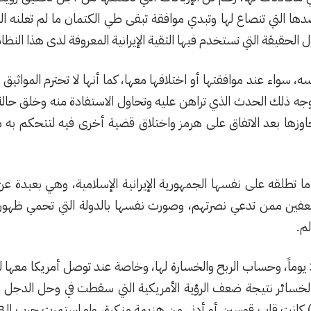
 ضدها التي تنصاع لها وتبدي موافقة تبقى طي الكتمان ما لم تعلنه
الحقيقة التي تستخدم فيها التقية الإيرانية المعروفة لدى هذا النظام
سواء عند موافقتها أو اختلافها معها، كما أنها لا تحترم المواثيق ا
وجه ذلك الحدث الذي تراهن عليه وتحاول الاستفادة منه وخلق حالة 
اوزها بعد الاتفاق على هرمز واختلاق قضية أخرى فيه لتتحكم به م
و ما تطلقه على نفسها الجمهورية الإيرانية الإسلامية، وهي بعيد
فين ممن تدعي نصرتهم، وصورت نفسها بالدولة التي تحمي ظهو
لم.
ما أود الذهاب إليه هو وضعها الأخير بعد حرب الـ38 يوماً، وحساب الربح والخسارة لها، وخاصة ع
خسائر نتيجة ضعف الرؤية الأمريكية التي سقطت في وحل الدجل الإي