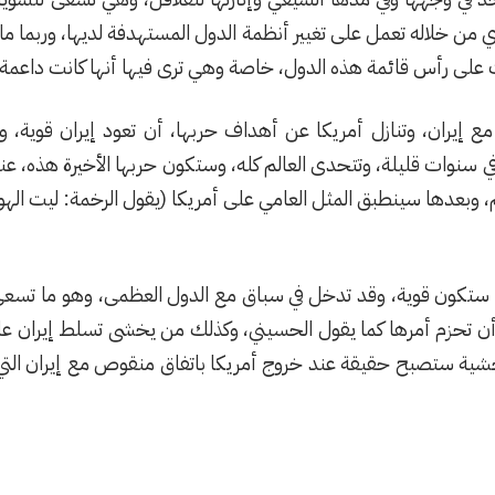
ي من خلاله تعمل على تغيير أنظمة الدول المستهدفة لديها، وربما م
ت على رأس قائمة هذه الدول، خاصة وهي ترى فيها أنها كانت داعمة 
 مع إيران، وتنازل أمريكا عن أهداف حربها، أن تعود إيران قوية،
ي سنوات قليلة، وتتحدى العالم كله، وستكون حربها الأخيرة هذه، ع
لم، وبعدها سينطبق المثل العامي على أمريكا (يقول الرخمة: ليت اله
، ستكون قوية، وقد تدخل في سباق مع الدول العظمى، وهو ما تسع
أن تحزم أمرها كما يقول الحسيني، وكذلك من يخشى تسلط إيران عليه 
ه الخشية ستصبح حقيقة عند خروج أمريكا باتفاق منقوص مع إيران ال