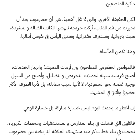
ذاكرة المنصفين.
لكن الحقيقة الأخرى، والتي لا تقل أهمية، هي أن حضرموت بعد أن
تحررت من فم الذئاب، تُركت جريحة تنهشها الكلاب الضالة والمشردة،
تعبث بثرواتها، وتستنزف مقدراتها، وتغذي اليأس في نفوس أبنائها.
وهنا تكمن المأساة.
فالمواطن الحضرمي المطحون بين أزمات المعيشة وانهيار الخدمات،
أصبح فريسة سهلة لحملات التحريض والتضليل، وأصبح من السهل
توجيه غضبه نحو السعودية، لا لأنها سبب معاناته، بل لأنها الطرف الأكثر
حضورًا وتأثيرًا في المشهد.
إن أخطر ما يحدث اليوم ليس خسارة مباراة، بل خسارة الوعي.
فالقوى التي فشلت في بناء المدارس والمستشفيات ومحطات الكهرباء،
نجحت في بناء خطاب كراهية يستهدف العلاقة التاريخية بين حضرموت