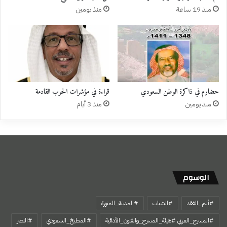
منذ 19 ساعة
منذ يومين
حضارم في ذاكرة الوطن السعودي
قراءة في مؤشرات الحرب القادمة
منذ يومين
منذ 3 أيام
الوسوم
#ألم_الفقد
#الشباب
#المدينة_المنورة
#المسرح_العربي #هيئة_المسرح_والفنون_الأدائية
#المطبخ_السعودي
#النصر