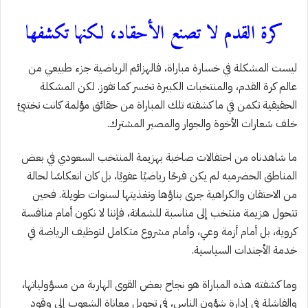
كرة القدم لا تصنع الأحقاد، لكنها تكشفها
ليست المشكلة في خسارة مباراة، فالهزائم الرياضية جزء طبيعي من
عالم كرة القدم، والمنتخبات الكبيرة تخسر كما تفوز. لكن المشكلة
الحقيقية تكمن في ما كشفته تلك المباراة من حقائق مؤلمة كانت تختبئ
خلف شعارات الأخوة والجوار والمصير المشترك.
ما شاهدناه من احتفالات صاخبة بهزيمة المنتخب السعودي في بعض
المناطق الحضرميه لم يكن فرحًا رياضيًا عفويًا، بل كان انعكاسًا لحالة
من الاحتقان والكراهية جرى بناؤها وتغذيتها لسنوات طويلة. فحين
تتحول هزيمة منتخب إلى مناسبة للشماتة، فإننا لا نكون أمام منافسة
كروية، بل أمام أزمة وعي، وأمام مشروع متكامل لتوظيف الرياضة في
خدمة الأجندات السياسية.
وما كشفته هذه المباراة هو نجاح بعض القوى الهاربة من مسؤولياتها،
والفاشلة في إدارة شؤون الناس، في تحويل معاناة الشعوب إلى وقود