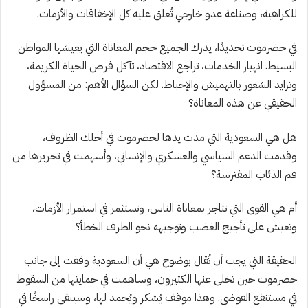
للكراهية، وصناعة عدو خارجي تُعلق عليه كل الإخفاقات والأزمات.
في حضرموت تحديدًا، يدرك الجميع حجم المعاناة التي يعيشها المواطن
البسيط. انهيار الخدمات، تراجع الاقتصاد، تآكل فرص الحياة الكريمة،
وتزايد الشعور بالتهميش والإحباط. لكن السؤال الأهم: من المسؤول
الحقيقي عن هذه المعاناة؟
هل هي السعودية التي مدت يدها لحضرموت في أحلك الظروف،
وقدمت الدعم السياسي والعسكري والإنساني، وأسهمت في تحريرها من
فم الذئاب المفترسة؟
أم هي القوى التي تتاجر بمعاناة الناس، وتستثمر في استمرار الأزمات،
وتعيش على تأجيج الغضب وتوجيهه نحو الطرف الخطأ؟
الحقيقة التي يجب أن تُقال بوضوح هي أن السعودية وقفت إلى جانب
حضرموت حين تخلى عنها الكثيرون، وساهمت في حمايتها من السقوط
في مستنقع الفوضى. وهذا موقف يُشكر ويُحمد لها، وسيبقى راسخًا في