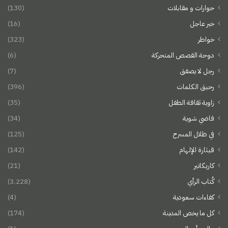
حوارات و مقابلات
(130)
خبر عاجل
(16)
خواطر
(323)
دوحة القصص المتحركة
(6)
رجل لا يصفق
(7)
رحيق الكلمات
(396)
زاوية ثقافة الطفل
(35)
فاضي شوية
(34)
في ظلال المسرح
(125)
قيثارة الإلهام
(142)
كاريكاتير
(21)
كُتاب الرأي
(3٬228)
كفاءات سعودية
(4)
كل ما يخص المدينة
(174)