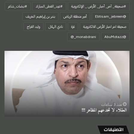
#صحيفة_ آخر_ أخبار_ الأرض _ الإلكترونية
#عيد_الفطر_المبارك
#نبضات_شاعر
@Ebtisam_jebreen
أمير منطقة الرياض
بندر بن إبراهيم الخريف
صحيفة اخر اخبار الأرض الالكترونية
غزة
نادي الهلال
وليد الفراج
‏@AbuMotazz
العقلاء
لا
تخدعهم
المظاهر
!!!
منذ 3 ساعات
العقلاء لا تخدعهم المظاهر !!!
التصنيفات