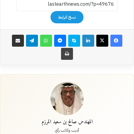
نسخ الرابط
فيسبوك
‫X
لينكدإن
سكايب
ماسنجر
واتساب
تيلقرام
مشاركة عبر البريد
طباعة
المهندس صالح بن سعيد المرزم
أديب وكاتب رأي