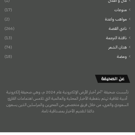
مال و أعمال
(1)
منوعات
(17)
مواهب واعدة
(2)
نادي القصة
(266)
نافذة الترجمة
(13)
هتان الشعر
(74)
ومضة
(18)
عن الصحيفة
تأسست صحيفة “آخر أخبار الأرض الإلكترونية عام 2024 م، وهي صحيفة إلكترونية
أدبية ثقافية تهتم بتغطية الأخبار المحلية والعالمية التي تلامس اهتمامات القارئ
السعودي والعربي، من خلال فريق متخصص من المحررين والمراسلين الذين يسعون
دائمًا لتقديم الأخبار بمصداقية تامة.