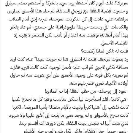
سريرك؟ ذلك اليوم كان أحدها، يوم سيء بالشركة و أحدهم صدم سيارتي
و خسرت قضية النفقة مع زوجتي السابقة، ثم جاء هذا الأحمق ليمارس
مراهقته علي، عادت إلى كل الذكريات الموجعة، ضربه إياي أمام الطلاب
والكدمات التي رسمت خريطة طوبوغرافية على جسدي، ثم عاد يفخر
بهذا أمام أطفاله، توقعت منه اعتذار أو تأدب لكن المتنمر لا يفهم إلا
القبضة، الأحمق.
قلت له :لكن لماذا ركضت؟
رد بصوت مرتجف:قلت له انتظرني هنا ثم جريت بعيدا ً عنه، كنت اريد
مسافة تكفي لاجري ثم اثب عليه لأصل لوجهه، كنت كالشاهين. قفزت
ثم ضربته بكل قوته على وجهه، الأحمق ظن أنني هربت منه ثم حاول
أولاده الأغبياء ضربي فضربتهم معه.
-نعود إلى زوجتك، من حقها النفقة إذا تم الطلاق!
-هي كاذبة، لقد استأجرت لها سكن مناسب وفيه كل ما تحتاج لكنها
كانت تذهب إلى أهلها كثيراً وتبيت بالأيام متعللة بأمها المريضة، لكنها
كانت تسرح بالأسواق و لم يوجد معي ما يثبت إني أنفق عليها ولا شهود
لدي تثبت أنها لم تعيش ببيت النفقة، لكن دورها آت أقسم بهذا.
-شعور جميل جدا الانتقام! ولكن لكل شيء ثمن، حتى الأشياء