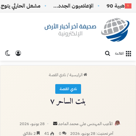
بية 90
الإعلاميون الجدد…
تسجيل ا
الو
بحث عن
القائمة
الرئيسية
/
نادي القصة
نادي القصة
بنت الساحر ٧
أرسل
الأديب المهندس علي محمد الماجد
28 يونيو، 2026
بريدا
آخر تحديث: 28 يونيو، 2026
0
41
2 دقائق