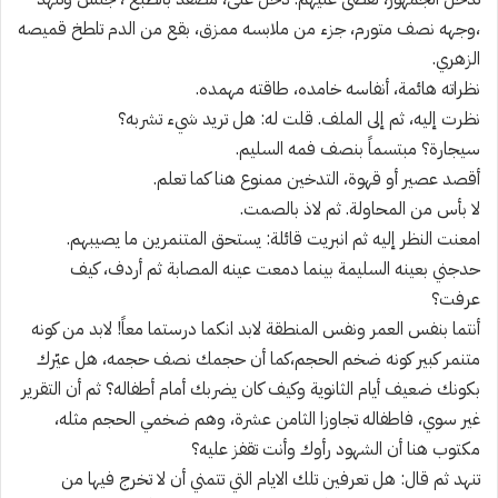
،وجهه نصف متورم، جزء من ملابسه ممزق، بقع من الدم تلطخ قميصه
الزهري.
نظراته هائمة، أنفاسه خامده، طاقته مهمده.
نظرت إليه، ثم إلى الملف. قلت له: هل تريد شيء تشربه؟
سيجارة؟ مبتسماً بنصف فمه السليم.
أقصد عصير أو قهوة، التدخين ممنوع هنا كما تعلم.
لا بأس من المحاولة. ثم لاذ بالصمت.
امعنت النظر إليه ثم انبريت قائلة: يستحق المتنمرين ما يصيبهم.
حدجني بعينه السليمة بينما دمعت عينه المصابة ثم أردف، كيف
عرفت؟
أنتما بنفس العمر ونفس المنطقة لابد انكما درستما معاً! لابد من كونه
متنمر كبير كونه ضخم الحجم،كما أن حجمك نصف حجمه، هل عيّرك
بكونك ضعيف أيام الثانوية وكيف كان يضربك أمام أطفاله؟ ثم أن التقرير
غير سوي، فاطفاله تجاوزا الثامن عشرة، وهم ضخمي الحجم مثله،
مكتوب هنا أن الشهود رأوك وأنت تقفز عليه؟
تنهد ثم قال: هل تعرفين تلك الايام التي تتمني أن لا تخرج فيها من