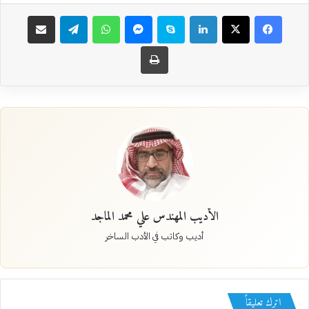
فيسبوك
‫X
لينكدإن
سكايب
ماسنجر
واتساب
تيلقرام
مشاركة عبر البريد
طباعة
الأديب المهندس علي محمد الماجد
أديب وكاتب في الأدب الساخر
اترك تعليقاً