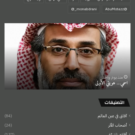
‏@AbuMotazz
اسمي…
هويتي
الأولى
منذ يوم واحد
اسمي… هويتي الأولى
التصنيفات
آفاق في عين العالم
(84)
أصحاب الأثر
(24)
أقلام ناشئة
(137)