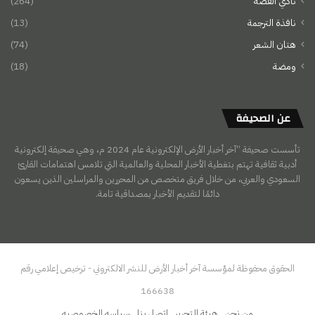
نادي القصة
(264)
نافذة الترجمة
(13)
هتان الشعر
(74)
ومضة
(18)
عن الصحيفة
تأسست صحيفة “آخر أخبار الأرض الإلكترونية عام 2024 م، وهي صحيفة إلكترونية
أدبية ثقافية تهتم بتغطية الأخبار المحلية والعالمية التي تلامس اهتمامات القارئ
السعودي والعربي، من خلال فريق متخصص من المحررين والمراسلين الذين يسعون
دائمًا لتقديم الأخبار بمصداقية تامة.
الحقوق محفوظة لمؤسسة آخر أخبار الأرض للنشر الالكتروني - ترخيص إعلامي رقم
166638
من نحن
هيئة التحرير
اتصل بنا
سياسه الخصوصيه