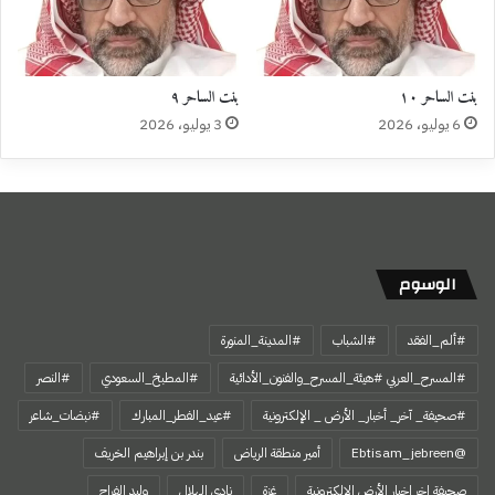
بنت الساحر ١٠
بنت الساحر ٩
6 يوليو، 2026
3 يوليو، 2026
الوسوم
#ألم_الفقد
#الشباب
#المدينة_المنورة
#المسرح_العربي #هيئة_المسرح_والفنون_الأدائية
#المطبخ_السعودي
#النصر
#صحيفة_ آخر_ أخبار_ الأرض _ الإلكترونية
#عيد_الفطر_المبارك
#نبضات_شاعر
@Ebtisam_jebreen
أمير منطقة الرياض
بندر بن إبراهيم الخريف
صحيفة اخر اخبار الأرض الالكترونية
غزة
نادي الهلال
وليد الفراج