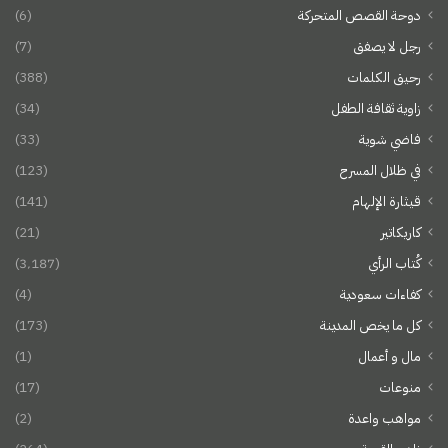
دوحة القصص المتحركة
(6)
رجل لا يصفق
(7)
رحيق الكلمات
(388)
زاوية ثقافة الطفل
(34)
فاضي شوية
(33)
في ظلال المسرح
(123)
قيثارة الإلهام
(141)
كاريكاتير
(21)
كُتاب الرأي
(3٬187)
كفاءات سعودية
(4)
كل ما يخص المدينة
(173)
مال و أعمال
(1)
منوعات
(17)
مواهب واعدة
(2)