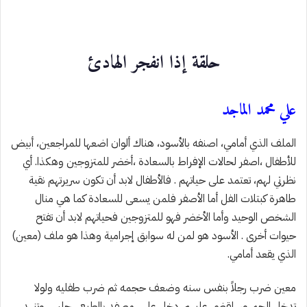
حلقة إذا انفجر الهادئ
علي محمد الماجد
الملف الذي أمامي، اصنفه بالأسود، هناك ألوان اضعها للمراجعين، أبيض
للأطفال ،اصفر لحالات الإفراط بالسعادة ،أخضر للمتزوجين وهكذا. أي
نظرتي لهم، تعتمد على حياتهم . فالأطفال لابد أن تكون سريرتهم نقية
طاهرة كبتلات الفل أما الأصفر فلمن يسعى للسعادة كما هي منال
الشخص الوحيد وأما الأخضر فهو للمتزوجين فحياتهم لابد أن تفتح
حيوات أخرى . الأسود هو لمن له سوابق إجرامية وهذا هو ملف (معين)
الذي يقعد أمامي.
معين ضرب رجلاً بنفس سنه وضعف حجمه ثم ضرب طفليه ولولا
تدخل الجمهور، لقضى عليهم. دخل على، مصفد بالطبع ، جلس وتنهد