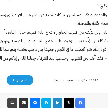
تَهْتَدُونَ”.
 والمودة، وتذكر المسلمين بما كانوا عليه من قبل من تنافر وتفرق وش
عمة الألفة والمحبة.
ين الله، ولن يؤلِّف بين قلوب الخلق إلا شرع الله؛ فمهما حاول الناس أ
ا كله لن يؤلِّف بين قلوبهم، ولن يجمع شتاتهم، ولن يلم شعثهم،
وة الله، فلو أنفقت ما في الأرض جميعًا مِن ذهب وفضة وغيرهما للتأل
لى-، فقد ألَّف بين القلوب، وجمعها بعد الفرقة، جعلنا الله وإياكم من ال
نسخ الرابط
فيسبوك
‫X
لينكدإن
سكايب
ماسنجر
مشاركة عبر البريد
طباعة