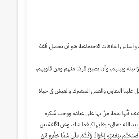
 وأساس العلاقات الاجتماعية هو أن تحصل ألفة
رًا بينه وبينهم، وأن يصبح قريبًا منهم ومن قلوبهم،
علينا التعاون والعمل المشترك والعيش في حياة
وكيف أنَّها نعمة منَّ بها على عباده ووجب شُكره
 الله -تعالى- يقلبها كيفما شاء، وعن الألفة بين
صْبَحْتُم بِنِعْمَتِهِ إِخْوَانًا وَكُنتُمْ عَلَىٰ شَفَا حُفْرَةٍ مِّنَ