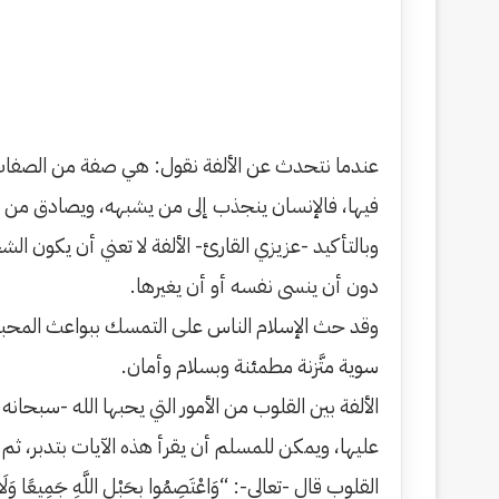
عندما نتحدث عن الألفة نقول: هي صفة من الصفات ا
فيها، فالإنسان ينجذب إلى من يشبهه، ويصادق من ي
وبالتأكيد -عزيزي القارئ- الألفة لا تعني أن يكون الش
دون أن ينسى نفسه أو أن يغيرها.
وقد حث الإسلام الناس على التمسك ببواعث المحبة و
سوية متَّزنة مطمئنة وبسلام وأمان.
الألفة بين القلوب من الأمور التي يحبها الله -سبحانه 
عليها، ويمكن للمسلم أن يقرأ هذه الآيات بتدبر، ثم ي
القلوب قال -تعالى-: “وَاعْتَصِمُوا بِحَبْلِ اللَّهِ جَمِيعًا وَلَا تَفَرَّقُو