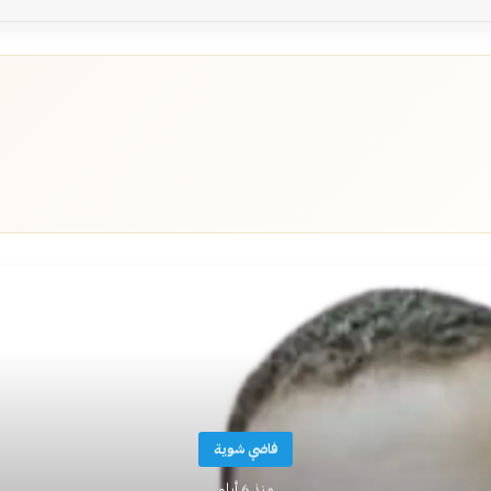
أقرأ التالي
فاضي شوية
منذ 6 أيام