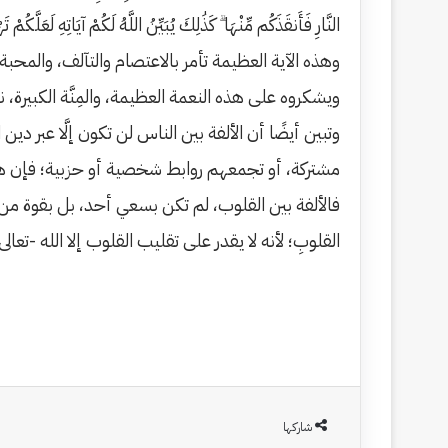
النَّارِ فَأَنقَذَكُم مِّنْهَا ۗ كَذَٰلِكَ يُبَيِّنُ اللَّهُ لَكُمْ آيَاتِهِ لَعَلَّكُمْ 
وهذه الآية العظيمة تأمر بالاعتصام والتآلف، والمحبة
ويشكروه على هذه النعمة العظيمة، والمِنَّة الكبيرة، ن
وتبين أيضًا أن الألفة بين الناس لن تكون إلَّا عبر د
مشتركة، أو تجمعهم روابط شخصية أو حزبية؛ فإن هذ
فالألفة بين القلوب، لم تكن بسعي أحد، بل بقوة من ق
القلوبِ؛ لأنه لا يقدر على تقليب القلوب إلا الله -تعا
شاركها