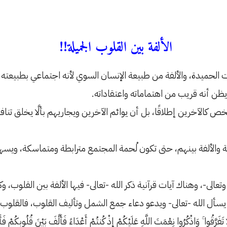
الألفة بين القلوب الجميلة!!
لحميدة، والألفة من طبيعة الإنسان السوي لأنه اجتماعي بطبيعته،
ظن أنه قريب من اهتماماته واعتقاداته.
خص كالآخرين إطلاقًا، بل أن يوائم الآخرين ويجاريهم بألَّا يخلق تناف
الألفة بينهم، حتى تكون لُحمة المجتمع مترابطة ومتماسكة، ويسهل 
وتعالى-، وهناك آيات قرآنية ذكر الله -تعالى- فيها الألفة بين القلوب، 
سأل الله -تعالى- ويدعو دعاء جمع الشمل وتأليف القلوب، فالقلوب بيد
ا ۚ وَاذْكُرُوا نِعْمَتَ اللَّهِ عَلَيْكُمْ إِذْ كُنتُمْ أَعْدَاءً فَأَلَّفَ بَيْنَ قُلُوبِكُمْ فَأَ