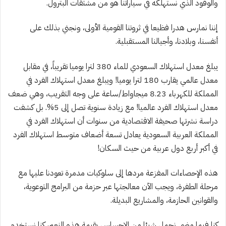
والوقود الذي نستهلكه في سياراتنا هو من مشتقات البترول.
إننا نمارس هدرا فظيعا في ثروتنا القومية الأولى، ونجني بذلك على
أنفسنا، وبلادنا، وأجيالنا المستقبلية.
يبلغ معدل استهلاك السعودي للماء 380 لترا يوميا تقريباً، في مقابل
معدل عالمي يقارب 180 لترا يوميا! ويبلغ معدل استهلاك الفرد في
المملكة للكهرباء 8.23 ميجاواط/ساعة على وجه التقريب، وهي ضعف
معدل استهلاك الفرد عالميا! مع زيادة سنوية تصل إلى 5%. بل كشفت
دراسة نشرتها صحيفة الاقتصادية من سنوات أن استهلاك الفرد في
المملكة العربية السعودية يعادل تسعة أضعاف متوسط استهلاك الفرد
في أكبر أربع دول عربية من حيث السكان!
هذه الإحصاءات المفزعة مردها إلى سلوكيات مدمرة تعودنا عليها مع
مرحلة الطفرة، ويجب الآن معالجتها عبر حزمة من البرامج التوعوية،
والقوانين الحازمة، والمشاريع البديلة.
كنا فيما مضى نحمل شيئا من الإحساس بقيمة هذه النعم، كنا نستخدم