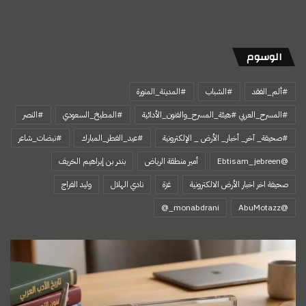
الوسوم
#ألم_الفقد
#الشباب
#المدينة_المنورة
#المسرح_العربي #هيئة_المسرح_والفنون_الأدائية
#المطبخ_السعودي
#النصر
#صحيفة_ آخر_ أخبار_ الأرض _ الإلكترونية
#عيد_الفطر_المبارك
#نبضات_شاعر
@Ebtisam_jebreen
أمير منطقة الرياض
بندر بن إبراهيم الخريف
صحيفة اخر اخبار الأرض الالكترونية
غزة
نادي الهلال
وليد الفراج
‏@AbuMotazz
*اختراع
النهاية*