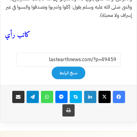
والنبي صلى الله عليه وسلم يقول: (كلوا واشربوا وتصدقوا والبسوا في غير
إسراف ولا مخيلة).
كاتب رأي
نسخ الرابط
فيسبوك
‫X
لينكدإن
سكايب
ماسنجر
واتساب
تيلقرام
مشاركة عبر البريد
طباعة