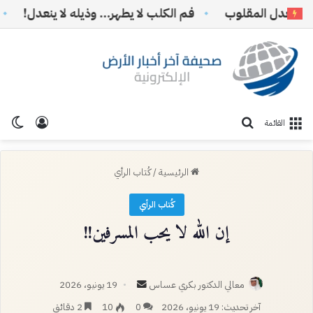
عدل المقلوب
فم الكلب لا يطهر… وذيله لا ينعدل!
*حرب
تسجيل ا
الو
بحث عن
القائمة
الرئيسية
/
كُتاب الرأي
كُتاب الرأي
إن الله لا يحب المسرفين!!
أرسل
معالي الدكتور بكري عساس
19 يونيو، 2026
بريدا
آخر تحديث: 19 يونيو، 2026
0
10
2 دقائق