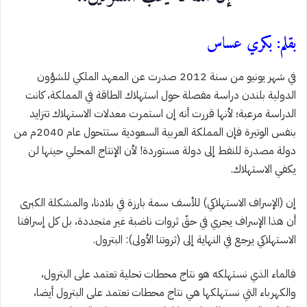
بقلم: بكري عساس
في شهر يونيو من سنة 2012 صدرت عن المعهد الملكي للشؤون
الدولية بلندن دراسة مفصلة حول استهلاك الطاقة في المملكة، كانت
الدراسة مرعبة؛ لأنها قررت أنه إن استمرت معدلات الاستهلاك تتزايد
بنفس الوتيرة فإن المملكة العربية السعودية ستتحول عام 2040م من
دولة مصدرة للنفط إلى دولة مستوردة! لأن الإنتاج المحلي حينها لن
يكفي الاستهلاك.
إن (الإسراف الاستهلاكي) للأسف سمة بارزة في بلادنا، والمشكلة الكبرى
أن هذا الإسراف يجري في حقّ ثروات ناضبة غير متجددة، بل كل إسرافنا
الاستهلاكي يرجع في النهاية إلى (ثروتنا الأولى): البترول.
فالماء الذي نستهلكه هو نتاج محطات تحلية تعتمد على البترول،
والكهرباء التي نستهلكها هي نتاج محطات تعتمد على البترول أيضا،