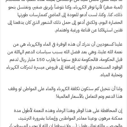
(لمبة صفر) لأنها توفر الكهرباء، وكنا نتوضأ بإبريق صغير، ونغتسل بنحو
ذلك، كنا.. وكنا، لست أدعو للعودة إلى الماضي كممارسات طورتها
الحضارة اليوم، ولكنني أدعو إلى حمل ذلك الشعور الذي كان يدفعنا إلى
تقنين استهلاكنا عن قناعة ورغبة واهتمام.
علينا كسعوديين أن ندرك أن هذه الوفرة في الماء والكهرباء هي من
نعمة الله علينا، وهي بعد فضل الله بسبب سياسات الدعم الهائلة من
قبل الحكومة، فالحكومة تدفع سنويا ما يقارب 150 مليار ريال لدعم
الوقود المستخدم في الإنتاج، إضافة إلى قروض ميسرة لشركات الكهرباء
وتحلية المياه.
ولنا أن نتخيل كم ستكون تكلفة الكهرباء والماء على المواطن لو وقف
هذا الدعم وتم التعامل بالأسعار العالمية!
إن المحافظة على هذا الوفر وهذا الرخاء وهذه النعمة لأطول مدة
ممكنة مرهون بوعينا معاشر المواطنين وإيماننا بضرورة الترشيد،
والحرص، والله تعالى يقول: (… ولا تسرفوا إن الله لا يحب المسرفين)،