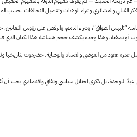
عبر تاريخه الحديث — لم يعرف مفهوم الدولة بالمفهوم الحقيقي أصل
فكر القبلي والعشائري وشراء الولاءات وتفصيل التحالفات بحسب المص
“تلبيس الطواقي”، وشراء الذمم، والرقص على رؤوس الثعابين، حتى ا
روب أو تصفية. وهذا وحده يكشف حجم هشاشة هذا الكيان الذي فشل
ل عمره عقود من الفوضى والفساد والوصاية. حضرموت بتاريخها وثقله