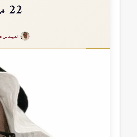
22 مايو من خيانة بريطانيا إلى خديعة الوحدة
المهندس صا