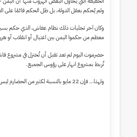
الحقيقة التي يحاول البعض الهروب منها أن اليمن — 
ولم يُحكم بعقل الدولة، بل ظل الحكم قائمًا على ال
وكان آخر تجليات ذلك نظام عفاش، الذي حكم بسياسة 
معظم من حكموا اليمن بين اغتيال أو انقلاب أو ه
حضرموت اليوم لم تعد تقبل أن تُختزل في مشروع فاش
تُربط بمشروع انهار على رؤوس الجميع.
ولهذا… فإن 22 مايو بالنسبة لكثير من الحضارم ليس عيدًا للوحدة، بل ذكرى احتلال سياسي وثقافي واقتصادي يجب أن تُقرأ بوعي وشجاعة، حتى لا تتكرر المأساة مرة ثالثة.