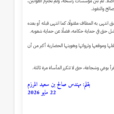
ًا. لم تُبنَ مؤسسات راسخة، ولم تُحترم القوانين،
الح والنفوذ.
نتهى به المطاف مقتولًا، كما انتهى قبله أو بعده
 حتى في حماية حكامه، فضلًا عن حماية شعوبه.
ا وموقعها وثرواتها وهويتها الحضارية أكبر من أن
بقلم: مهندس صالح بن سعيد المرزم
22 مايو 2026