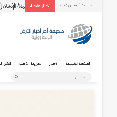
الجمعة، 7 أغسطس 2026
النخل وقلبي
مَا قِيمَةُ الْإِنْسَانِ إِلَّا مَوْقِفٌ
أخبار عاجلة
الصفحة الرئيسية
الأخبار
التغريدة الذهبية
الركن ال
بحث
عن