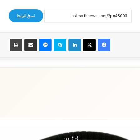
نسخ الرابط
فيسبوك
‫X
لينكدإن
سكايب
ماسنجر
مشاركة عبر البريد
طباعة