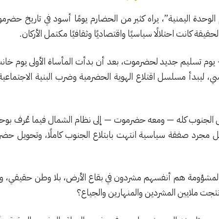
وحدة اليمنية”، يراه كثير من الحضارم يومًا أسود في تاريخ حضرم
يقة كانت احتلالًا سياسيًا واقتصاديًا وثقافيًا مكتمل الأركان.
ا — يوم تسليم جديد لحضرموت، بعد أن بدأت المأساة الأولى يوم خا
، ليبدأ مسلسل اقتلاع الهوية الحضرمية وضرب البنية الاجتماعية 
 الجنوب كله — ومعه حضرموت — إلى نظام الشمال فيما عُرف بوحدة
 مجرد صفقة سياسية انتهت بابتلاع الجنوب كاملًا، وتحويل حض
المشؤومة هم أنفسهم مشردون في بقاع الأرض، بلا وطن حقيقي، ولا
نتجت ملايين المشردين والمنهارين والجياع؟