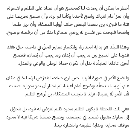
أخطر ما يمكن أن يحدث لنا كمجتمع هو أن نعتاد على الظلم والقسوة،
وأن نمرّ أمام انتهاك واضح لأحدنا وكأننا لم نره، وأن نسمع تحريضا على
فئة ما فنبرّره بين بعضنا البعض خلف أبوابنا المغلقة، وأن نرى ظلما
واضحا فنبحث عن تفسير له يرضي ضمائرنا بدلا من أن نرفضه بوضوح.
وهذا التبلّد هو بداية انحدارنا، وانكسار معايير الحقّ في داخلنا، حتى نفقد
قدرتنا على التمييز بين ما يجب أن يُدان وما يجب أن يُصان، فنصبح
أسرى عاداتنا المتبلّدة بدل أن نكون حماة الوطن والوعي والعدل.
ولنضع الأمر في صورة أقرب: حين نرى شخصا يتعرّض للإساءة في مكان
عام، أو يسلب حقّه بوضوح أمام أعيننا، ثم نختار أن نمرّ بجواره بصمت
لأن الأمر (لا يعنينا)، فإننا لا نتجنب المشكلة، بل نُرسّخ الظلم.
ففي تلك اللحظة لا يكون الظلم مجرد ظلم تعرّض له فرد، بل يتحوّل
إلى سلوك مقبول ضمنيا في مجتمعنا، ويصبح صمتنا شريكا فيه لا مجرد
موقف محايد، وبداية تطبيعه وانتشاره بيننا.