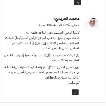
رد
ي
محمد الفريدي
:
ق
7 مايو، 2026 الساعة 1:04 مساءً
و
كاتبنا المبدع المهندس علي الماجد حفظه الله .
ل
كلامك مهم ويضع اليد على الجوهر؛ فرفض الظلم أصلٌ ثابت في
المجتمع المسلم، والاحتكام إلى الشرع في آليات التنفيذ هو
الضامن للعدل واستقرار الأحكام.
وفي الوقت نفسه، إبداء الرأي يُعد عنصرا أساسيا في تهذيب النقاش
العام وضبط الانفعالات.
وبين هذين الحدّين تتشكل الموازنة الدقيقة: حماية هيبة العدالة
من جهة، وحماية المجتمع من الانفلات من جهة أخرى، وهو ما
أشرتَ إليه بدقة في ملاحظتك.
أبو سلطان
رد