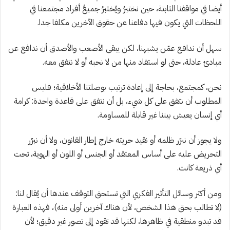
أيضا في مواقفنا الثابتة، حين نختبرُ ويُختبرُ جميعُ أفراد مجتمعنا في
اللحظات التي يكون فيها دفاعنا عن حقوق الآخرين مكلفا جدا.
سهل أن ندافع عمّن يشبهنا، لكن يبقى الأصعب والأصدق أن ندافع عن
مبادئ عادلة، حتى لو استفاد منها من لا نحبه أو لا نتفق معه.
نحن، كمجتمع، بحاجة إلى إعادة ترتيب بوصلتنا الأخلاقية؛ فليس
المطلوب أن نتفق على كل شيء، بل أن نتفق على قاعدة واحدة: كرامة
أي إنسان يعيش بيننا غير قابلة للمساومة.
ولا يجوز أن نبرّر ظلمه أو نقيد حريته خارج إطار القانون، ولا أن نبرّر
التحريض عليه على أساس المعتقد أو الجنس أو اللون أو الهوية، تحت
أي ذريعة كانت.
ومن أكثر وسائل التأثير الفكري التي تستحق التوقف عندها أن يُقال لنا:
(لا تطالب بحق هذا الشخص، لأن هناك آخرين أولى منه)، فهذه العبارة
قد تبدو منطقية في ظاهرها، لكنها قد تقود إلى تصور غير دقيق؛ لأن