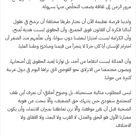
مرور الزمن إلى ثقافة يصعب التخلّص منها بسهولة.
ولدينا فرصة عظيمة الآن أن نختار طريقا مختلفا؛ أن نرسّخ في عقول
أبنائنا فكرة أن القانون فوق الجميع، وأن الحقوق ليست هدية تُمنح،
وأن الكرامة ليست امتيازا لبعضنا دون سوانا، وأن نعلّمهم منذ الصغر أن
احترام الإنسان أيا كان جزءٌ لا يتجزأ من قيمنا ومبادئ وطننا العليا.
وأن العدالة ليست انتقاما من أحد، بل توازنا يُعيد الحقوق إلى أصحابها،
ويصون مجتمعنا من الانزلاق نحو الفوضى التي نراها اليوم في دول عربية
كثيرة من حولنا.
ليس المطلوب مثالية مستحيلة، بل وضوح أخلاقي؛ أن نعرف أين نقف
كمجتمع سعودي حين ينتهك حق الضعيف، وألّا نبحث عن هوية
الضحية قبل أن نقرر موقفنا، وألّا نزن تعاطفنا بميزان الانتماء، وأن يكون
معيارنا الأول هو الحق والعدل، لا القرب ولا البعد، ولا الاتفاق ولا
الاختلاف.