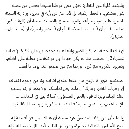
ولنبتعد قليلا عن التنظير: تخيّل معي موظفا بسيطا يفصل من عمله
بقرار تعسّفي، لا لخطأ ارتكبه، بل لأنه عبّر عن رأيه في مديره وإدارته السيئة
للعمل، فلم يعجبهم رأيه، والتزم الجميع بالصمت بحجة أن (الوقت غير
مناسب)، أو أن (القضية لا تخصّنا)، أو أن (المدير واصل)، أو (ما لنا ولهذا
المتهوّر).
في تلك اللحظة، لم يكن الضرر واقعا عليه وحده، بل على فكرة الإنصاف
نفسها؛ لأن الصمت هنا لم يكن حيادا، بل موافقة غير معلنة على الظلم،
وتمهيدا لتكراره مع غيره، وربما مع من صمتوا عنه يوما ما أيضا.
المجتمع القوي لا ينزعج من حفظ حقوق أفراده ولا من وجود اختلاف
في وجهات النظر، ويدرك أن ذلك يعزز تماسكه، ولا يفقد توازنه بسبب
النقد البنّاء، ويزداد قوة بالحوار المسؤول، كما لا يرى في المناشدات
بالإنصاف تهديدا له، وإنما يعدّها دعما لاستقراره وترسيخا للثقة فيه.
ولنعلم أن من يقف ضد حقّ فرد بحجة أن هناك (من هو أهم) فإنه
يضع الأساس لانتقائية خطيرة، ومن يبرّر الظلم لأنه طال خصما له فإنه