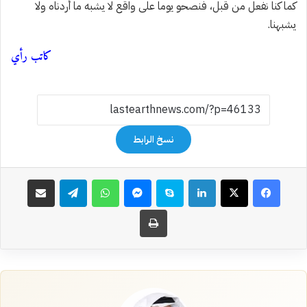
كما كنا نفعل من قبل، فنصحو يوما على واقع لا يشبه ما أردناه ولا
يشبهنا.
كاتب رأي
نسخ الرابط
فيسبوك
‫X
لينكدإن
سكايب
ماسنجر
واتساب
تيلقرام
مشاركة عبر البريد
طباعة