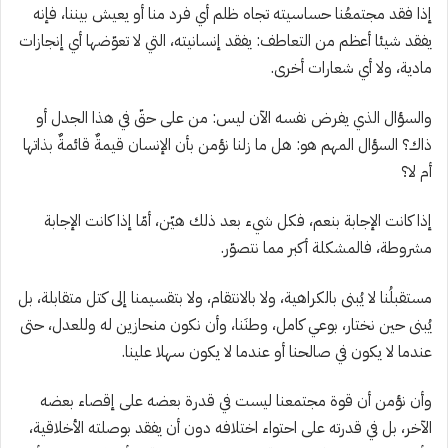
إذا فقد مجتمعُنا حساسيته تجاه ظلم أي فرد منا أو يعيش بيننا، فإنه
يفقد شيئا أعظم من التعاطف: يفقد إنسانيته، التي لا تعوّضها أي إنجازات
مادية، ولا أي شعارات أخرى.
والسؤال الذي يفرض نفسه الآن ليس: من على حقّ في هذا الجدل أو
ذاك؟ السؤال المهم هو: هل ما زلنا نؤمن بأن الإنسان قيمةٌ قائمةٌ بذاتها
أم لا؟
إذا كانت الإجابة بنعم، فكل شيء بعد ذلك هيّن، أمّا إذا كانت الإجابة
مشروطة، فالمشكلة أكبر مما نتصوّر.
مستقبلُنا لا يُبنى بالكراهية، ولا بالانتقام، ولا بتقسيمنا إلى كتل متقابلة، بل
يُبنى حين نختار، بوعي كامل، وطنَنا، وأن نكون منحازين له وللعدل، حتى
عندما لا يكون في صالحنا أو عندما لا يكون سهلا علينا.
وأن نؤمن أن قوة مجتمعنا ليست في قدرة بعضه على إقصاء بعضه
الآخر، بل في قدرته على احتواء اختلافه دون أن يفقد بوصلته الأخلاقية،