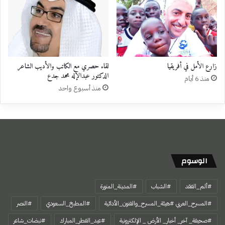
زارع الأمل في أفريقيا
لقاء حصري مع الكاتب والأديب الشاعر
الدكتور عبدالإله محمد جدع
منذ 6 أيام
منذ أسبوع واحد
الوسوم
#ألم_الفقد
#الشباب
#المدينة_المنورة
#المسرح_العربي #هيئة_المسرح_والفنون_الأدائية
#المطبخ_السعودي
#النصر
#صحيفة_ آخر_ أخبار_ الأرض _ الإلكترونية
#عيد_الفطر_المبارك
#نبضات_شاعر