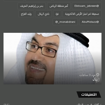
@Ebtisam_jebreen
أمير منطقة الرياض
بندر بن إبراهيم الخريف
صحيفة اخر اخبار الأرض الالكترونية
غزة
نادي الهلال
وليد الفراج
‏@AbuMotazz
اِبْتِهَالُ
منذ 3 ساعات
اِبْتِهَالُ
التصنيفات
آفاق في عين العالم
(84)