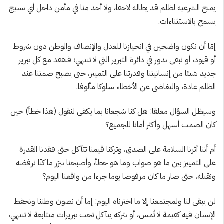
يمنح الشرعية لظلم قد يطاله لاحقا، ولا أحد منا في مأمن داخل أي نسيج
يسمح بالاستثناءات.
إمّا أن نكون واضحين في انحيازنا للعدل والإنصاف والوطن دون شروط
أو قيود، أو نبقى ندور في دائرة التبرير التي لا تنتهي؛ فنفقد مع كل تبرير
جديد شيئا من إنسانيتنا وقدرتنا على التمييز، حتى يصبح صمتنا عند
الظلم عادة، والتغاضي عن الأخطاء سلوكا مألوفا.
وسيظل السؤال معلقا: هل كنا شجعانا بما يكفي لنقول (هذا خطأ) حين
كان الصمت أسهل وأكثر أمانا للجميع؟
أم أننا آثرنا السلامة على الصدق، وتركنا قيمنا تتآكل حتى فقدنا القدرة
على التمييز بين ما هو صواب وما هو خطأ، وأصبحنا نبرّر ما كنّا نرفضه
ونقبله، حتى صار ما كان مرفوضا يوما جزءا من واقعنا اليوم؟
لن يبقى لنا ولمجتمعنا إلا ما اخترناه اليوم: إما أن نصون وطننا ونحفظ
الإنسان فيه كقيمة لا تُمس، أو نتركه يتآكل تحت تبريرات متتابعة لا تنتهي،