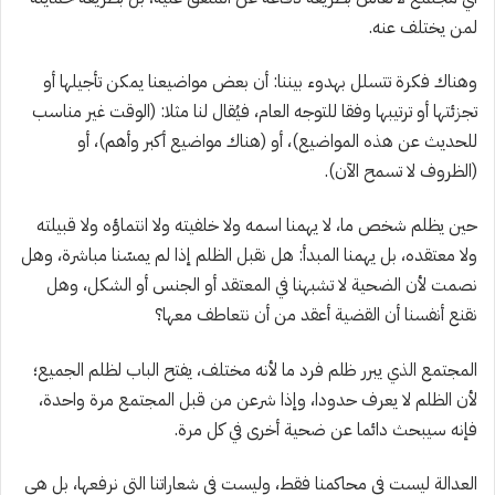
لمن يختلف عنه.
وهناك فكرة تتسلل بهدوء بيننا: أن بعض مواضيعنا يمكن تأجيلها أو
تجزئتها أو ترتيبها وفقا للتوجه العام، فيُقال لنا مثلا: (الوقت غير مناسب
للحديث عن هذه المواضيع)، أو (هناك مواضيع أكبر وأهم)، أو
(الظروف لا تسمح الآن).
حين يظلم شخص ما، لا يهمنا اسمه ولا خلفيته ولا انتماؤه ولا قبيلته
ولا معتقده، بل يهمنا المبدأ: هل نقبل الظلم إذا لم يمسّنا مباشرة، وهل
نصمت لأن الضحية لا تشبهنا في المعتقد أو الجنس أو الشكل، وهل
نقنع أنفسنا أن القضية أعقد من أن نتعاطف معها؟
المجتمع الذي يبرر ظلم فرد ما لأنه مختلف، يفتح الباب لظلم الجميع؛
لأن الظلم لا يعرف حدودا، وإذا شرعن من قبل المجتمع مرة واحدة،
فإنه سيبحث دائما عن ضحية أخرى في كل مرة.
العدالة ليست في محاكمنا فقط، وليست في شعاراتنا التي نرفعها، بل هي