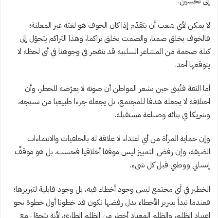
إلى تحسين.
لا يمكن لأي شعب أن يتقدّم إذا كان الخوف هو لغته غير المعلنة؛
فالخوف يخلق صمتا، والصمت يخلق تراكما، وهذا التراكم يتحوّل إلى
كتلة ضخمة من المشاعر السلبية قد تنفجر في وجوهنا في أي لحظة لا
يتوقعها أحد.
أما الثقة فتُبنى حين يشعر المواطن أن صوته لا يعرّضه للخطر، وأن
اختلافه لا يجعله هدفا للمجتمع، بل يجعله جزءا طبيعيا من نسيجه،
وشريكا في بنائه وصناعة مستقبله.
وإن حماية المرأة من أي اعتداء لا علاقة له بالخلفيات والانتماءات
الضيقة، وإن رفض التمييز ليس موقفا أخلاقيا فحسب، بل هو موقفٌ
إنساني ووطني قبل كل شيء.
الخطير في أي مجتمع ليس وجود أخطاء فيه، بل وجود قابلية لتبريرها؛
فعندما نبدأ بتبرير الأخطاء بدل رفضها نكون قد خطونا أول خطوة نحو
اعتياد الظلم، والظلم المعتاد أخطر من الظلم الطارئ، لأنه يتحوّل مع