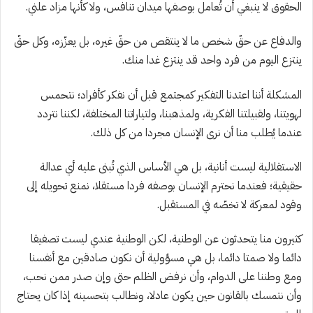
الحقوق لا ينبغي أن تُعامل بوصفها ميدان تنافس، ولا كأنها مزاد علني.
والدفاع عن حقّ شخص ما لا ينتقص من حقّ غيره، بل يعزّزه، وكل حقّ
ينتزع اليوم من فرد واحد قد ينتزع غدا منك.
المشكلة أننا اعتدنا التفكير كمجتمع قبل أن نفكر كأفراد؛ نتحمس
لهويتنا، ولقبيلتنا الفكرية، ولمذهبنا، ولتياراتنا المختلفة، لكننا نتردد
عندما يُطلب منا أن نرى الإنسان مجردا من كل ذلك.
الاستقلالية ليست أنانية، بل هي الأساس الذي تُبنى عليه أي عدالة
حقيقية؛ فعندما نحترم الإنسان بوصفه فردا مستقلا، نمنع تحويله إلى
وقود لمعركة لا تخصّه في المستقبل.
كثيرون منا يتحدثون عن الوطنية، لكن الوطنية عندي ليست تصفيقا
دائما ولا صمتا دائما، بل هي مسؤولية أن نكون صادقين مع أنفسنا
ومع وطننا على الدوام، وأن نرفض الظلم حتى وإن صدر ممن نحب،
وأن نتمسك بالقانون حين يكون عادلا، ونطالب بتحسينه إذا كان يحتاج