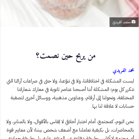
محمد الفريدي
من يربح حين نصمت؟
محمد الفريدي
ليست المشكلة في اختلافاتنا، ولا في تنوّعنا، ولا حتى في صراعات آرائنا التي
تتكرر كل يوم؛ المشكلة أننا أصبحنا عناصر ثانوية في معارك شعاراتنا
المختلفة، وتحولنا إلى أرقام، وعناوين مذهبية، ووسائل أخرى لتصفية
حسابات لا علاقة لنا بها.
نحن اليوم، كمجتمع، أمام اختبار أخلاقي لا يُقاس بالأقوال، ولا بالمنابر، ولا
بالمحاضرات، بل بكيفية تعاملنا مع أضعف شخص بيننا؛ لأن معايير قوة
أي مجتمع لا تُقاس بطريقة دفاعه عن المتفق عليه، بل بطريقة حمايته