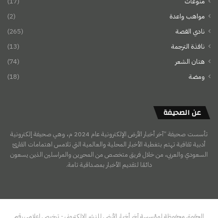
منوعات
(17)
مواهب واعدة
(2)
نادي القصة
(265)
نافذة الترجمة
(13)
هتان الشعر
(74)
ومضة
(18)
عن الصحيفة
تأسست صحيفة “آخر أخبار الأرض الإلكترونية عام 2024 م، وهي صحيفة إلكترونية
أدبية ثقافية تهتم بتغطية الأخبار المحلية والعالمية التي تلامس اهتمامات القارئ
السعودي والعربي، من خلال فريق متخصص من المحررين والمراسلين الذين يسعون
دائمًا لتقديم الأخبار بمصداقية تامة.
الحقوق محفوظة لمؤسسة آخر أخبار الأرض للنشر الالكتروني - ترخيص إعلامي رقم