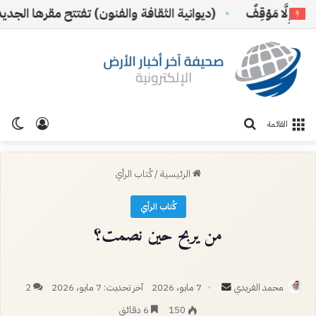
مَوْقِفٌ
(ديوانية الثقافة والفنون) تفتتح مقرها الجديد بالريا
تسجيل ا
الو
بحث عن
القائمة
الرئيسية
/
كُتاب الرأي
كُتاب الرأي
من يربح حين نصمت؟
أرسل
محمد الفريدي
7 مايو، 2026
آخر تحديث: 7 مايو، 2026
2
بريدا
150
6 دقائق