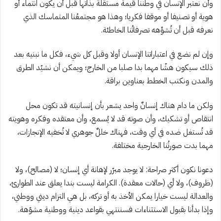
وأن نعتبر الإنسان في وطننا قيمة مستقلة بذاتها قبل أن يكون انتماء أو
هوية أو تصنيفا أو موقفا فكريا؛ وهذا هو مجتمعُنا المتماسك الذي
نعرفه قبل أن تُشوِّهه تصرفاتُنا الخاطئة.
وإن لم نضع في اعتباراتنا الإنسان أولا وقبل كل شيء، فكل ما نبنيه بعد
ذلك سيكون هشّا مهما بدا صلبا من الخارج؛ ويمكن أن نشيّد الطرق
والمدن ونكتب الخطط بعناوين براقة.
ولكن ما دام هناك إنسانٌ واحد يشعر بأن إنسانيته قد تكون محل
انتقاص أو تشكيك، وأن صوته قد لا يُسمع، وأن معتقده وفكره وهويته
قد تُستغل ضده في أي وقت، فهناك خللٌ جوهري لا تُخفيه الإنجازات،
مهما بدت صورتُنا الخارجية مختلفة.
دعونا نكون أكثر صراحة: لا يوجد مبرّر لإهانة أي إنسان؛ لا (مصالح)، ولا
(ظروف)، ولا أي (حالات معقدة). الكرامة ليست بندا يعلق عند الطوارئ،
والعدالة ليست خيارا يمكن الأخذ به أو تركه، بل هي التزام ديني ووطني،
وإذا بدأنا بقبول الاستثناءات فسننتهي بقواعد دينية ووطنية مشوّهة.