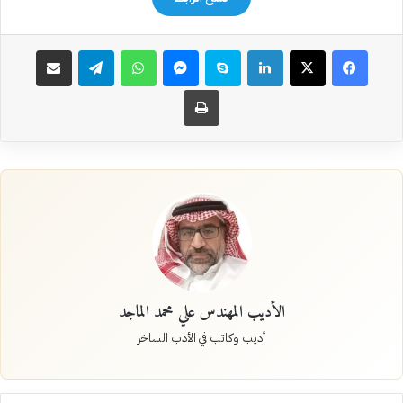
فيسبوك
‫X
لينكدإن
سكايب
ماسنجر
واتساب
تيلقرام
مشاركة عبر البريد
طباعة
الأديب المهندس علي محمد الماجد
أديب وكاتب في الأدب الساخر