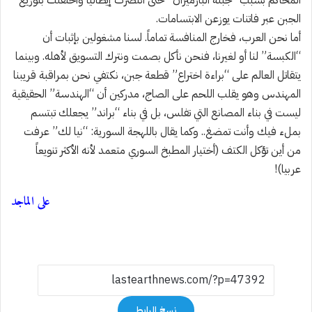
المحاكم بسبب “جبنة البارميزان” حتى انتصرت إيطاليا واحتفلت بتوزيع
الجبن عبر فاتنات يوزعن الابتسامات.
أما نحن العرب، فخارج المنافسة تماماً. لسنا مشغولين بإثبات أن
“الكبسة” لنا أو لغيرنا، فنحن نأكل بصمت ونترك التسويق لأهله. وبينما
يتقاتل العالم على “براءة اختراع” قطعة جبن، نكتفي نحن بمراقبة قريبنا
المهندس وهو يقلب اللحم على الصاج، مدركين أن “الهندسة” الحقيقية
ليست في بناء المصانع التي تفلس، بل في بناء “براند” يجعلك تبتسم
بملء فيك وأنت تمضغ.. وكما يقال باللهجة السورية: “نيا لك” عرفت
من أين تؤكل الكتف (أختيار المطبخ السوري متعمد لأنه الأكثر تنويعاً
عربيا)!
على الماجد
نسخ الرابط