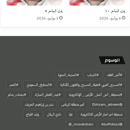
بنت الساحر ١٠
بنت الساحر ٩
6 يوليو، 2026
3 يوليو، 2026
الوسوم
#ألم_الفقد
#الشباب
#المدينة_المنورة
#المسرح_العربي #هيئة_المسرح_والفنون_الأدائية
#المطبخ_السعودي
#النصر
#صحيفة_ آخر_ أخبار_ الأرض _ الإلكترونية
#عيد_الفطر_المبارك
#نبضات_شاعر
@Ebtisam_jebreen
أمير منطقة الرياض
بندر بن إبراهيم الخريف
صحيفة اخر اخبار الأرض الالكترونية
غزة
نادي الهلال
وليد الفراج
‏@AbuMotazz