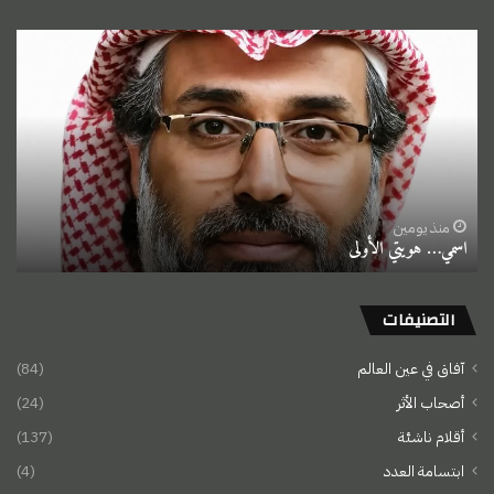
اسمي…
هويتي
الأولى
منذ يومين
اسمي… هويتي الأولى
التصنيفات
آفاق في عين العالم
(84)
أصحاب الأثر
(24)
أقلام ناشئة
(137)
ابتسامة العدد
(4)