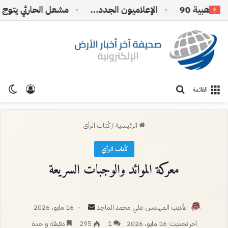
بية 90
الإعلاميون الجدد…
تسجيل ا
الو
بحث عن
القائمة
الرئيسية
/
كُتاب الرأي
كُتاب الرأي
معركة الموائد والوجبات السريعة
أرسل
الأديب المهندس علي محمد الماجد
16 مايو، 2026
بريدا
آخر تحديث: 16 مايو، 2026
1
295
دقيقة واحدة