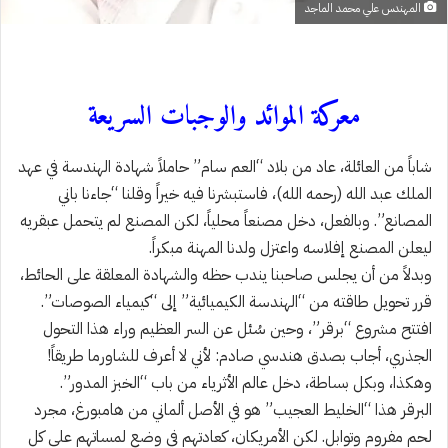
المهندس علي محمد الماجد
معركة الموائد والوجبات السريعة
شاباً من العائلة، عاد من بلاد “العم سام” حاملاً شهادة الهندسة في عهد
الملك عبد الله (رحمه الله)، فاستبشرنا فيه خيراً وقلنا “جاءنا باني
المصانع”. وبالفعل، دخل مصنعاً محلياً، لكن المصنع لم يتحمل عبقريه
ليعلن المصنع إفلاسه واعتزل ولدنا المهنة مبكراً.
وبدلاً من أن يجلس صاحبنا يندب حظه والشهادة المعلقة على الحائط،
قرر تحويل طاقته من “الهندسة الكيميائية” إلى “كيمياء الصوصات”.
افتتح مشروع “برقر”، وحين سُئل عن السر العظيم وراء هذا التحول
الجذري، أجاب بصدق هندسي صادم: لأني لا أعرف للشاورما طريقاً!
وهكذا، وبكل بساطة، دخل عالم الأثرياء من باب “الخبز المدور”.
البرقر هذا “الخليط العجيب” هو في الأصل ألماني من هامبورغ، مجرد
لحم مفروم وتوابل. لكن الأمريكان، كعادتهم في وضع لمساتهم على كل