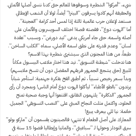
شيء، “أمركوا” الشطيرة وسوقوها للعالم حتى كدنا ننسى أصلها الألماني.
والحقيقة أنهم كادوا يسرقون “البيتزا” أيضاً، لولا أن الشعب الإيطالي
مستعد لإعلان حرب عالمية ثالثة إذا لمس أحد كرامة “العجينة”.
أما “الهوت دوغ”، فقصته قصة! اختلف السويسريون والألمان على
أصله واسمه. حتى جاء أمريكي يدعى “تيد دورغن”، وبسبب “عقدة
لسان” وعدم قدرته على نطق اسمه الأصلي، سماه “الكلب الساخن”.
طبعاً، من هذا المجنون الذي سيشتري شطيرة بهذا الاسم؟
هنا تدخلت “شيطنة التسويق”. تيد هذا اختار ملاعب البيسبول مكاناً
للبيع (حتى يشجع الجمهور فريقهم المفضل دون أن تتسخ ملابسهم)
وبدأ بسعر رخيص نسبياً ، ثم أطبق الفخ بفكرة جهنمية: استأجر شباباً
يرتدون “بالطو الأطباء” ليأكلوا الهوت دوغ أمام الناس! وبمجرد أن رأى
الجمهور “الدكاترة” يلتهمون النقانق، اقتنعوا أنها وجبة صحية تمنح
الخلود، واكتمل مثلث النجاح المبني على “النصب التسويقي” الجميل.
خاتمة: نيا للي بيعرف يبيع!
المعارك على أصل الطعام لا تنتهي؛ فالصينيون يقسمون أن “ماركو بولو”
سرق النودلز وحولها لـ “سباغيتي”، والمانيا وإيطاليا قضوا 15 سنة في