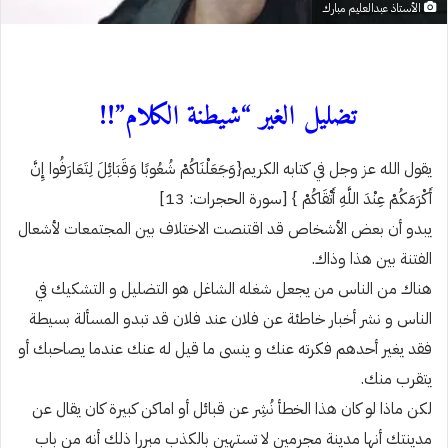
الأستاذ عبدالعليم مبارك
تضليل الغير “شيطنة الكلام”!!
يقول الله عز وجل في كتابه الكريم‏{وَجَعَلْنَاكُمْ شُعُوبًا وَقَبَائِلَ لِتَعَارَفُوا إِنَّ
أَكْرَمَكُمْ عِنْدَ اللَّهِ أَتْقَاكُمْ } [سورة الحجرات: 13]
يبدو أن بعض الأشخاص قد اقتنصت الاختلاف بين المجتمعات لأشعال
الفتنة بين هذا وذاك.
هناك من الناس من يجعل شغله الشاغل هو التضليل و التشكيك في
الناس و نشر أخبار خاطئة عن فلان عند فلان قد تبدو المسألة بسيطة
فقد يغير أحدهم فكرته عنك و ينسى ما قيل له عنك عندما يصاحبك أو
يتقرب منك.
لكن ماذا لو كان هذا الخطأ نُشِر عن قبائل أو اماكن كبيرة كان يقال عن
مدينتك أنها مدينة مجرمين لا تستهين بالكذب مبررا ذلك أنه من باب