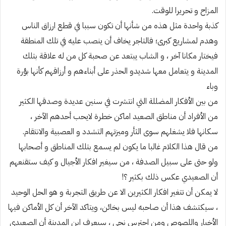
المزاح و تحريرا للوقت.
كذبة واحدة مثل هذه من شأنها أن تكون سببا في قطع ارزاق الناس
وهدم لمشاريع كبرى؛ فالتاجر يخاف أن ينصب عليه في تلك المنطقة
فيختار مكانا آخر ، و الشاب يبتعد عن صحبة كل من له علاقة بتلك
المدينة و يتعامل معها شديدو الحذر على أبناءهم و أرزاقهم كأنها بؤرة
وباء
من بين الأفكار المضللة التي انتشرت في سنين عديدة وصدقها الكثير
من الأفراد أن مناطق الصعيد اماكن خطرة لايحب أحدهم الآخر ،
سكانها فلا يشغلهم سوى الثأر وميزتهم التشدد و العصبية والانتقام.
من قال هذا الكلام غالبا ما يكون لم يسمع بتلك المناطق و أصحابها
ولو حتى على سبيل الصدفة ، من سيغير افكار الأجيال و كيف ستقنعهم
أن الصعيدي عكس ذلك بكثير ؟!
لا يمكن أن تتغير افكار الكثيرين الا عن طريق التجربة و هو الحل الوحيد
، سيكتشف هذا أن صاحبه ليس بخائن، ويتاكد الآخر أن كل الأماكن فيها
الأخيار واللصوص ومن احترس نجى ، سيعرف ابن المدينة أن الصعيدي