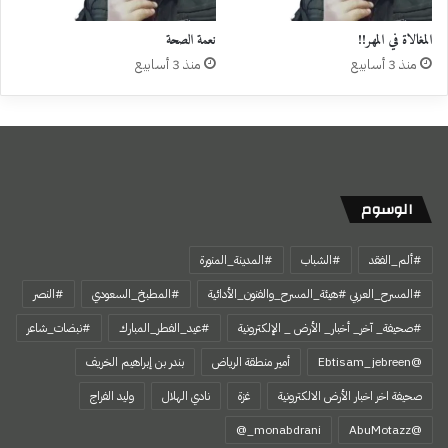
المغالاة في المهر!!
نعمة الصحة
منذ 3 أسابيع
منذ 3 أسابيع
الوسوم
#ألم_الفقد
#الشباب
#المدينة_المنورة
#المسرح_العربي #هيئة_المسرح_والفنون_الأدائية
#المطبخ_السعودي
#النصر
#صحيفة_ آخر_ أخبار_ الأرض _ الإلكترونية
#عيد_الفطر_المبارك
#نبضات_شاعر
@Ebtisam_jebreen
أمير منطقة الرياض
بندر بن إبراهيم الخريف
صحيفة اخر اخبار الأرض الالكترونية
غزة
نادي الهلال
وليد الفراج
‏@AbuMotazz