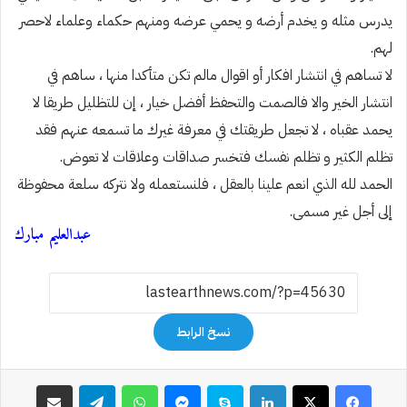
يدرس مثله و يخدم أرضه و يحمي عرضه ومنهم حكماء وعلماء لاحصر
لهم.
لا تساهم في انتشار افكار أو اقوال مالم تكن متأكدا منها ، ساهم في
انتشار الخير والا فالصمت والتحفظ أفضل خيار ، إن للتظليل طريقا لا
يحمد عقباه ، لا تجعل طريقتك في معرفة غيرك ما تسمعه عنهم فقد
تظلم الكثير و تظلم نفسك فتخسر صداقات وعلاقات لا تعوض.
الحمد لله الذي انعم علينا بالعقل ، فلنستعمله ولا نتركه سلعة محفوظة
إلى أجل غير مسمى.
عبدالعليم مبارك
نسخ الرابط
فيسبوك
‫X
لينكدإن
سكايب
ماسنجر
واتساب
تيلقرام
مشاركة عبر البريد