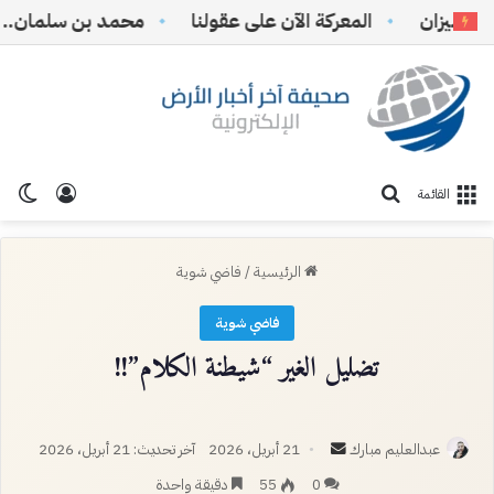
يزان
المعركة الآن على عقولنا
محمد بن سلمان.. يقرأ 
تسجيل ا
الو
بحث عن
القائمة
الرئيسية
/
فاضي شوية
فاضي شوية
تضليل الغير “شيطنة الكلام”!!
أرسل
عبدالعليم مبارك
21 أبريل، 2026
آخر تحديث: 21 أبريل، 2026
بريدا
0
55
دقيقة واحدة