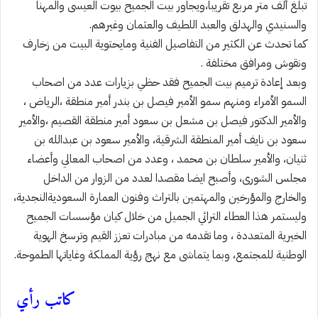
تبلغ ألف متر مربع تقريبا،ويجاور بيت الجميح بيوت العيسى والمهنا
والسنيدي والهدلق والعبد اللطيف والعثمان وغيرهم.
كما تحدث عن الكثير من التفاصيل الفنية ومايحتوية البيت من زخارف
ونقوش ومرافق مختلفة .
وبعد إعادة ترميم بيت الجميح فقد حظي بزيارات عدد من اصحاب
السمو الأمراء ومنهم سمو الأمير فيصل بن بندر أمير منطقة ،الرياض ،
والأمير الدكتور فيصل بن مشعل بن سعود أمير منطقة القصيم ،والأمير
سعود بن نايف أمير المنطقة الشرقية، والأمير سعود بن عبدالله بن
ثنيان، والأمير سلطان بن محمد ، وعدد من اصحاب المعالي وأعضاء
مجلس الشورى، وأصبح ايضا مقصدا لعدد من الزوار من الداخل
والخارج والمؤرخين والمهتمين بالتراث وفنون العمارة السعوديةالنجدية،
وليستمر هذا العطاء التراثي الجميل من خلال كيان مؤسسات الجميح
الخيرية المتعددة ، وما تقدمه من مبادرات تعزز القيم وترسخ الهوية
الوطنية للمجتمع، وبما يتماشى مع نهج رؤية المملكة وغاياتها الطموحة.
كاتب رأي