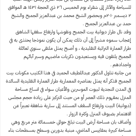
للسياحة والآثار إلى شقراء يوم الخميس ٢٦ ذي الحجة ١٤٣١ هـ الموافق
٢ ديسمبر ٢٠١٠م وبحضور الشيخ محمد بن عبدالعزيز الجميح والشيخ
حمد بن عبدالعزيز الجميح .
وقد نال طراز ديوانية بيت الجميح ونقوشها وارتفاع سقفها الشاهق
إعجاب سموه مشيراً إلى أن ذلك يمكن أن يكون نموذجا يحتذى به في
طراز العمارة التراثية التقليدية ، و أصبح يمثل ملتقى سنوي لعائلة
الجميح يلتقون فيه ويستعيدون ذكريات ماضيهم وسير آبائهم
واجدادهم .
من جانبه تناول الدكتور عبداللطيف الحميد في هذا الكتيب مكونات بيت
الجميح فذكر أنه يمثل بعناصره المعمارية طراز العمارة التقليدية السائدة
في المدن النجدية لبيوت الموسرين والأعيان سواء في اتساع مساحة
المنزل بمفهوم ذلك العصر أو من حيث التركيز على زيادة حجم مجلس
(ديوانية) البيت وارتفاع السقف المستند إلى سارية شاهقة تعبيراً عن
الاهتمام بضيوف المنزل وكثرة الزوار .
وأضاف بان مساحة أرض البيت تبلغ حوالي خمسمائة متر مربع وهي
مساحة كبيرة بمقاييس الماضي، مبنية بدورين وسطح بمسطحات بناء