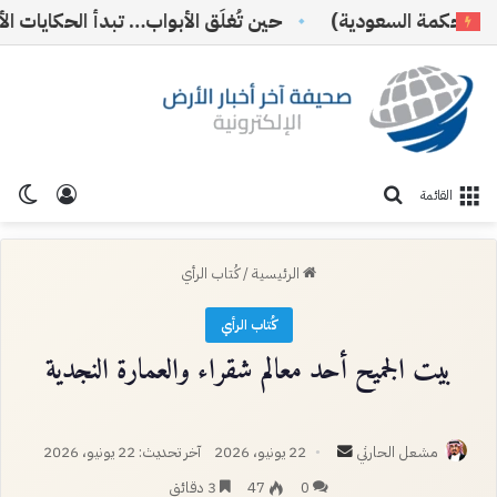
 السعودية)
حين تُغلَق الأبواب… تبدأ الحكايات الأجمل
تسجيل ا
الو
بحث عن
القائمة
الرئيسية
/
كُتاب الرأي
كُتاب الرأي
بيت الجميح أحد معالم شقراء والعمارة النجدية
أرسل
مشعل الحارثي
22 يونيو، 2026
آخر تحديث: 22 يونيو، 2026
بريدا
0
47
3 دقائق