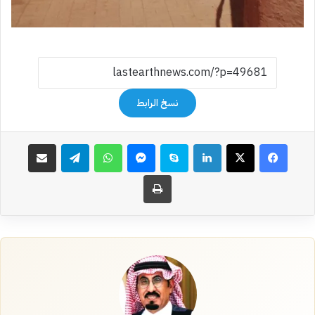
نسخ الرابط
فيسبوك
‫X
لينكدإن
سكايب
ماسنجر
واتساب
تيلقرام
مشاركة عبر البريد
طباعة