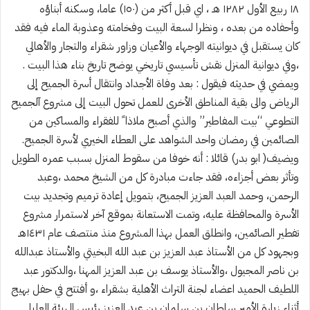
١٨ ربيع الأول ۱۲۸۲ هـ ، اي قبل أكثر من (١٥٠) عاما، وسكنه أبناؤه
وأحفاده من بعده ، ونظرا لسعة البيت وفخامته وعذوبة الماء فيه فقد
كان يستقبل في ديوانيته الوجهاء والأعيان وزاور شقراء والتجار والأهالي
،وفي ديوانية المنزل نقش تأسيسي تاريخي يوضح تاريخ بناء هذا البيت .
ويمضي في حديثه فيقول : بعد وفاة الأجداد وانتقال أسرة الجميح إلى
الرياض والى بقية المناطق الأخرى للعمل تحول البيت إلى مشروع آلجميح
التطوعي “بيت المفاطير” والذي أصبح ملاذا ً للفقراء والمساكين من
الصائمين في رمضان واحد الشواهد على العطاء الخيري لأسرة الجميح.
ويضيف( ابو بدر) قائلا : أنه خوفا من سقوط المنزل بسبب عمره الطويل
وتأثر بعض أجزاءه، فقد جاءت مبادرة كل من الشيخ محمد ،وعبد
الرحمن، وحمد العبد العزيز الجميح، بتمويل إعادة ترميم وتجديد بيت
الأسرة والمحافظة عليه، وتمت الاستعانة بموقع آخر لاستمرار مشروع
تفطير الصائمين، وانطلق العمل بهذا المشروع منذ منتصف عام ١٤٣١هـ
وبجهود كل من الأستاذ عبد العزيز بن عبد الله البخيتي والأستاذ عبدالله
بن ناصر المجيول ،والأستاذ يوسف بن عبد العزيز المهنا ،والدكتور عبد
اللطيف الحميد اعضاء لجنة التراث الأهلية بشقراء ،و أفتتح في حفل بهيج
أثناء زيارة الأمير سلطان بن سلمان بن عبد العزيز رئيس الهيئة العليا