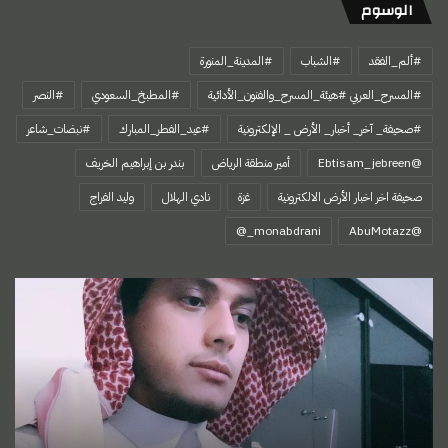
الوسوم
#ألم_الفقد
#الشباب
#المدينة_المنورة
#المسرح_العربي #هيئة_المسرح_والفنون_الأدائية
#المطبخ_السعودي
#النصر
#صحيفة_ آخر_ أخبار_ الأرض _ الإلكترونية
#عيد_الفطر_المبارك
#نبضات_شاعر
@Ebtisam_jebreen
أمير منطقة الرياض
بندر بن إبراهيم الخريف
صحيفة اخر اخبار الأرض الالكترونية
غزة
نادي الهلال
وليد الفراج
‏@AbuMotazz
غُصن
حبق
وكوب
شاي