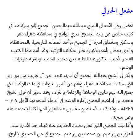
مشعل الحارثي
تفضل رجل الأعمال الشيخ عبدالله عبدالرحمن الجميح (ابو بدر)باهدائي
كتيب خاص عن بيت الجميح الاثري الواقع في محافظة شقراء مقر
وسكنى ومنطلق اسرة آل الجميح ،وأحد المعالم التاريخية بالمحافظة،
والذي يحظى بأهمية كبيرة نظرا لمكانته التراثية، وقد أعد هذا الكتيب
الفاخر الأديب الدكتور عبداللطيف بن محمد الحميد ونشرته دار تراث
الوشم .
وذكر لي الشيخ عبدالله الجميح أن اسرته تنحدر من آل غيهب من بني زيد
التي سكنت محافظة شقراء وهم من أشهر البيوتات في ذلك الوقت التي
جمع الله لهم مابين الوجاهة والزعامة والثراء ، وقد سبق أن تولى الشيخ
محمد بن إبراهيم الجميح إمارة ‎الوشم في الدولة السعودية الأولى ١٢١٨ –
١٢٢٩هـ ، وقد كتب الأستاذ يوسف بن عبدالعزيز المهنا كتابا يتحدث عنه
وعن سيرته .
وأما بيت الجميح الذي نحن بصدد الحديث عنه فبناه جد الأسرة عبد
العزيز بن إبراهيم بن محمد بن إبراهيم الجميح في حي الحسيني بتاريخ