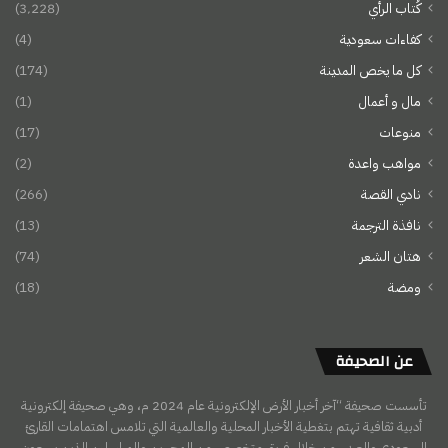
كُتاب الرأي
(3٬228)
كفاءات سعودية
(4)
كل ما يخص المدينة
(174)
مال و أعمال
(1)
منوعات
(17)
مواهب واعدة
(2)
نادي القصة
(266)
نافذة الترجمة
(13)
هتان الشعر
(74)
ومضة
(18)
عن الصحيفة
تأسست صحيفة “آخر أخبار الأرض الإلكترونية عام 2024 م، وهي صحيفة إلكترونية
أدبية ثقافية تهتم بتغطية الأخبار المحلية والعالمية التي تلامس اهتمامات القارئ
السعودي والعربي، من خلال فريق متخصص من المحررين والمراسلين الذين يسعون