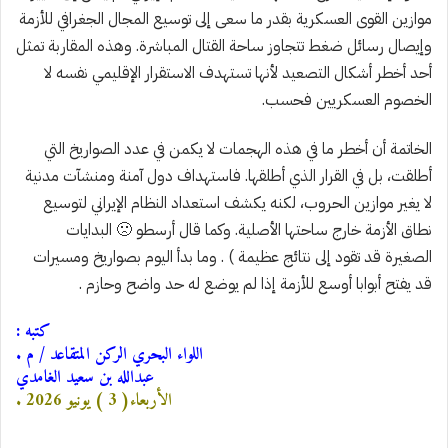
موازين القوى العسكرية بقدر ما سعى إلى توسيع المجال الجغرافي للأزمة
وإيصال رسائل ضغط تتجاوز ساحة القتال المباشرة. وهذه المقاربة تمثل
أحد أخطر أشكال التصعيد لأنها تستهدف الاستقرار الإقليمي نفسه لا
الخصوم العسكريين فحسب.
الخاتمة أن أخطر ما في هذه الهجمات لا يكمن في عدد الصواريخ التي
أطلقت، بل في القرار الذي أطلقها. فاستهداف دول آمنة ومنشآت مدنية
لا يغير موازين الحروب، لكنه يكشف استعداد النظام الإيراني لتوسيع
نطاق الأزمة خارج ساحتها الأصلية. وكما قال أرسطو 🙁 البدايات
الصغيرة قد تقود إلى نتائج عظيمة ) . وما بدأ اليوم بصواريخ ومسيرات
قد يفتح أبوابا أوسع للأزمة إذا لم يوضع له حد واضح وحازم .
كتبه :
اللواء البحري الركن المتقاعد / م .
عبدالله بن سعيد الغامدي
الأربعاء( 3 ) يونيو 2026 .