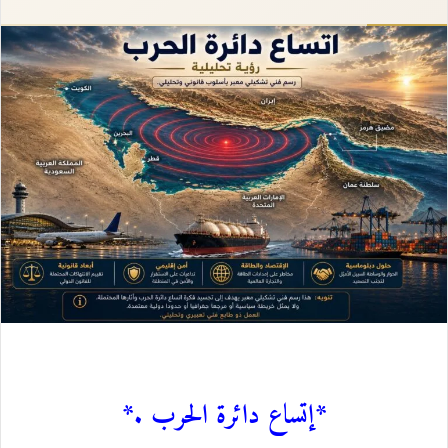
إلكترونيا
*إتساع دائرة الحرب .*