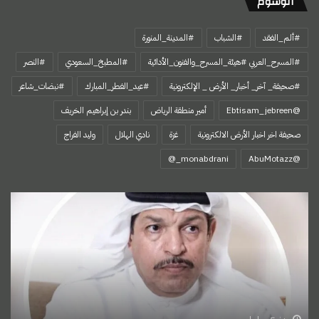
الوسوم
#ألم_الفقد
#الشباب
#المدينة_المنورة
#المسرح_العربي #هيئة_المسرح_والفنون_الأدائية
#المطبخ_السعودي
#النصر
#صحيفة_ آخر_ أخبار_ الأرض _ الإلكترونية
#عيد_الفطر_المبارك
#نبضات_شاعر
@Ebtisam_jebreen
أمير منطقة الرياض
بندر بن إبراهيم الخريف
صحيفة اخر اخبار الأرض الالكترونية
غزة
نادي الهلال
وليد الفراج
‏@AbuMotazz
العقلاء
لا
تخدعهم
المظاهر
!!!