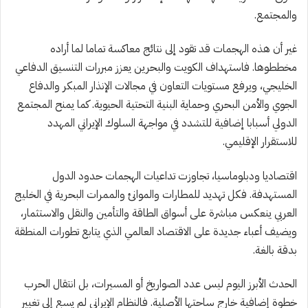
والمجتمع.
غير أن هذه الهجمات قد تقود إلى نتائج معاكسة تماما لما أراده
مخططوها. فاستهداف الكويت والبحرين يعزز مبررات التنسيق الدفاعي
الخليجي، ويرفع مستويات التعاون في مجالات الإنذار المبكر والدفاع
الجوي والأمن البحري وحماية البنية التحتية الحيوية. كما يمنح المجتمع
الدولي أسبابا إضافية للتشدد في مواجهة السلوك الإيراني المهدد
للاستقرار الإقليمي.
اقتصاديا ودبلوماسيا، تجاوزت تداعيات الهجمات حدود الدول
المستهدفة. فكل تهديد للمطارات والموانئ والممرات البحرية في الخليج
العربي ينعكس مباشرة على أسواق الطاقة والتأمين والنقل والاستثمار،
ويضيف أعباء جديدة على الاقتصاد العالمي الذي يتابع تطورات المنطقة
بدقة بالغة.
الحدث الأبرز اليوم ليس عدد الصواريخ أو المسيرات، بل انتقال الحرب
خطوة إضافية خارج ساحتها الأصلية. فالنظام الإيراني لم يسع إلى تغيير