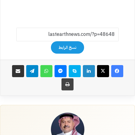
نسخ الرابط
فيسبوك
‫X
لينكدإن
سكايب
ماسنجر
واتساب
تيلقرام
مشاركة عبر البريد
طباعة