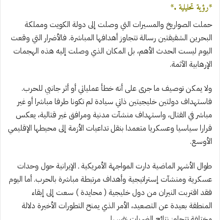
*رؤية تحليلية .*
حملت الصواريخ والمسيرات التي وصلت إلى دولة الكويت ومملكة
البحرين الشقيقتين رسالة تتجاوز أهدافها المباشرة. فالأضرار التي وقعت
اليوم ليست الحدث الأهم، بل المكان الذي وصلت إليه هذه الهجمات
الإرهابية الآثمة.
ولا يمكن توصيف ما جرى على أنه خطأ عملياتي أو أثر جانبي للحرب.
فاستهداف دولتين خليجيتين ذاتي سيادة لم تكونا طرفا مباشرا أو غير
مباشر في القتال، واستهداف منشآت مدنية ومرافق غير قتالية، يعكس
قرارا سياسيا وعسكريا متعمدا بنقل تداعيات الأزمة إلى محيطها الإقليمي
الأوسع.
طوال الأشهر الماضية دارت المواجهة الأمريكية ـ الإيرانية حول وحدات
عسكرية ومنشآت إستراتيجية وأهداف مرتبطة مباشرة بالحرب. أما اليوم
فقد اقتربت النيران من دول خليجية ( محايدة ) سعت إلى إبقاء
المنطقة بعيدة عن التصعيد، الأمر الذي يمنح التطورات الأخيرة دلالة
مختلفة تتجاوز نتائج الضربات نفسها.