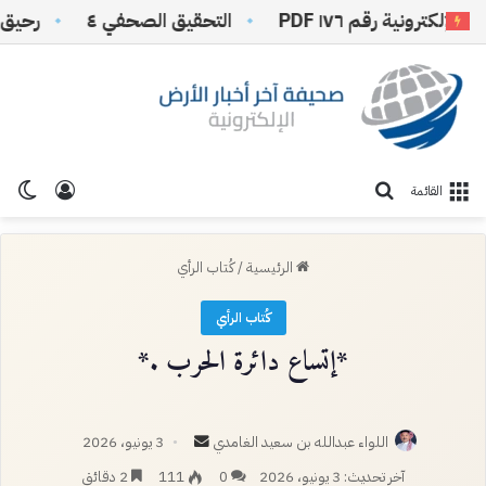
ونية رقم ١٧٦ PDF
التحقيق الصحفي ٤
رحيق الكلما
تسجيل ا
الو
بحث عن
القائمة
الرئيسية
/
كُتاب الرأي
كُتاب الرأي
*إتساع دائرة الحرب .*
أرسل
اللواء عبدالله بن سعيد الغامدي
3 يونيو، 2026
بريدا
آخر تحديث: 3 يونيو، 2026
0
111
2 دقائق