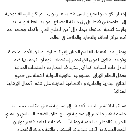
إختيار الكويت والبحرين ليس تفصيلا عابرا. ولهذا لم تكن الرسالة موجهة
إلى العاصمتين فقط، بل إلى شبكة المصالح الدولية النفطية والمالية
والإستراتيجية المرتبطة بهما، وإلى أمن الخليج العربي بأكمله بوصفه أحد
أهم مراكز الطاقة والتجارة والملاحة في العالم.
ويمثل هذا الاعتداء الغاشم الجبان إنتهاكا صارخا لميثاق الأمم المتحدة
وقواعد القانون الدولي التي تحظر إستخدام القوة أو التهديد بها ضد
الدول ذات السيادة. كما أن إستهداف المطارات والمنشآت المدنية
يحمّل النظام الإيراني المسؤولية القانونية الدولية الكاملة عن جميع
النتائج البشرية والمادية والاقتصادية المترتبة على هذه الأعمال الإرهابية
العدائية.
عسكريا، لا تشير طبيعة الأهداف إلى محاولة تحقيق مكاسب ميدانية
حاسمة بقدر ما تشير إلى محاولة توسيع نطاق الضغط السياسي والنفسي
للحرب. فالمطارات المدنية ومنشآت الخدمات العامة لا تغير موازين
القوى العسكرية، لكنها تستهدف الإستقرار والثقة وحركة الاقتصاد