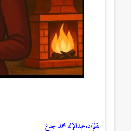
بقلم/د.عبدالإله محمد جدع