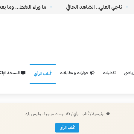
. الشاهد الحافي
ما وراء النفط… وما بعده
نتوءا
رياضي
تغطيات
حوارات و مقابلات
النسخة الإلكت
كُتاب الرأي
الرئيسية
/
كُتاب الرأي
/
✍️ ليست مزاجية.. وليس باردا
كُتاب الرأي