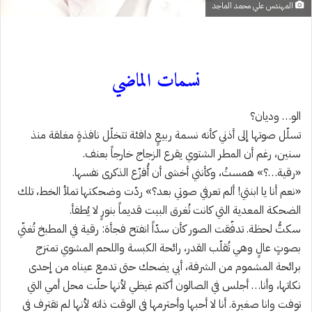
المهندس علي محمد الماجد
نسمات الماضي
الو… وديان؟
تسلّل صوتها إلى أذني كأنه نسمة ربيعٍ دافئة تتخلّل نافذةٍ مغلقة منذ
سنين، رغم أن المطر الشتوي يقرع الزجاج خارجاً بعنف.
«رقية…؟» همستُ، وكأنني أخشى أن أُفزّع الذكرى نفسها.
«نعم أنا يا ابنتي! ألم تعرفي صوتي بعد؟» ردّت وضحكتها تملأ الخط، تلك
الضحكة المعدية التي كانت تُغرق البيت قديماً بنورٍ لا يُطفأ.
سكتُّ لحظة. تدفّقت الصور كأن سدّاً انفتح فجأة: رقية في المطبخ تُغنّي
بصوتٍ عالٍ وهي تُقلّب القدر، رائحة الكبسة واللحم المشوي تمتزج
برائحة المشموم من الشرفة، أبي يضحك حتى تدمع عيناه من إحدى
نكاتها، وأنا… أجلس في الصالون أكتم غيظي لأنها حلّت محل أمي التي
توفت وانا صغيرة. أنا لا أحبها وأحترمها في الوقت ذاته لأنها لم تقترف في