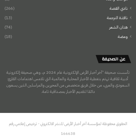
نادي القصة
(266)
نافذة الترجمة
(13)
هتان الشعر
(74)
ومضة
(18)
عن الصحيفة
تأسست صحيفة “آخر أخبار الأرض الإلكترونية عام 2024 م، وهي صحيفة إلكترونية
أدبية ثقافية تهتم بتغطية الأخبار المحلية والعالمية التي تلامس اهتمامات القارئ
السعودي والعربي، من خلال فريق متخصص من المحررين والمراسلين الذين يسعون
دائمًا لتقديم الأخبار بمصداقية تامة.
الحقوق محفوظة لمؤسسة آخر أخبار الأرض للنشر الالكتروني - ترخيص إعلامي رقم
166638