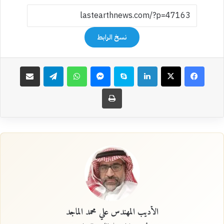
نسخ الرابط
فيسبوك
‫X
لينكدإن
سكايب
ماسنجر
واتساب
تيلقرام
مشاركة عبر البريد
طباعة
الأديب المهندس علي محمد الماجد