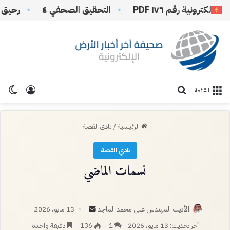
ونية رقم ١٧٦ PDF
التحقيق الصحفي ٤
رحيق الكلما
تسجيل ا
الو
بحث عن
القائمة
الرئيسية
/
نادي القصة
نادي القصة
نسمات الماضي
أرسل
الأديب المهندس علي محمد الماجد
13 مايو، 2026
بريدا
آخر تحديث: 13 مايو، 2026
1
136
دقيقة واحدة