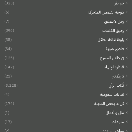
خواطر
(323)
دوحة القصص المتحركة
(6)
رجل لا يصفق
(7)
رحيق الكلمات
(396)
زاوية ثقافة الطفل
(35)
فاضي شوية
(34)
في ظلال المسرح
(125)
قيثارة الإلهام
(142)
كاريكاتير
(21)
كُتاب الرأي
(3٬228)
كفاءات سعودية
(4)
كل ما يخص المدينة
(174)
مال و أعمال
(1)
منوعات
(17)
مواهب واعدة
(2)