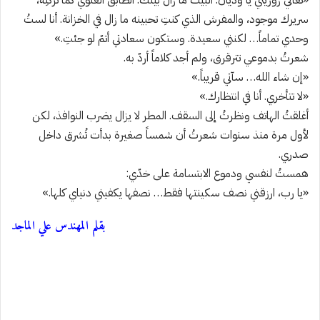
«تعالي زوريني يا وديان. البيت ما زال بيتك. الطابق العلوي كما تركتِه،
سريرك موجود، والمفرش الذي كنتِ تحبينه ما زال في الخزانة. أنا لستُ
وحدي تماماً… لكنني سعيدة. وستكون سعادتي أتمّ لو جئتِ.»
شعرتُ بدموعي تترقرق، ولم أجد كلاماً أردّ به.
«إن شاء الله… سآتي قريباً.»
«لا تتأخري. أنا في انتظارك.»
أغلقتُ الهاتف ونظرتُ إلى السقف. المطر لا يزال يضرب النوافذ، لكن
لأول مرة منذ سنوات شعرتُ أن شمساً صغيرة بدأت تُشرق داخل
صدري.
همستُ لنفسي ودموع الابتسامة على خدّي:
«يا رب، ارزقني نصف سكينتها فقط… نصفها يكفيني دنياي كلها.»
بقلم المهندس علي الماجد