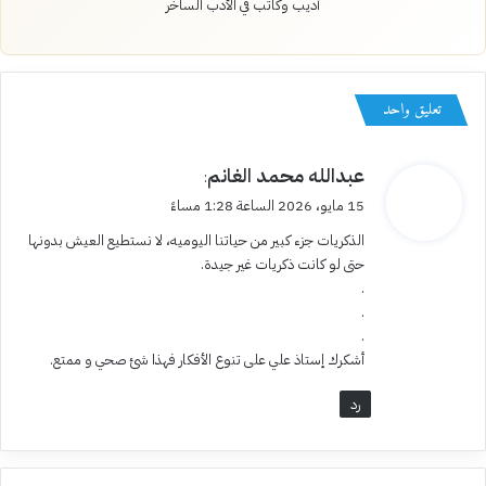
أديب وكاتب في الأدب الساخر
تعليق واحد
ي
عبدالله محمد الغانم
:
ق
15 مايو، 2026 الساعة 1:28 مساءً
و
الذكريات جزء كبير من حياتنا اليوميه، لا نستطيع العيش بدونها
ل
حتى لو كانت ذكريات غير جيدة.
.
.
.
أشكرك إستاذ علي على تنوع الأفكار فهذا شئ صحي و ممتع.
رد