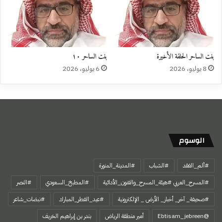
بنت الساحر الحلقة الأخيرة
بنت الساحر ١٠
8 يوليو، 2026
6 يوليو، 2026
الوسوم
#ألم_الفقد
#الشباب
#المدينة_المنورة
#المسرح_العربي #هيئة_المسرح_والفنون_الأدائية
#المطبخ_السعودي
#النصر
#صحيفة_ آخر_ أخبار_ الأرض _ الإلكترونية
#عيد_الفطر_المبارك
#نبضات_شاعر
@Ebtisam_jebreen
أمير منطقة الرياض
بندر بن إبراهيم الخريف