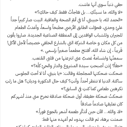
حقي ذنباً سوى أنها عاشت.
«لا والله، ما نسيتُكِ… بل تفاجأتُ فقط. كيف حالكِ؟»
«الحمد لله، يا حبيبتي، أنا في أتمّ الصحة والعافية. البيت صار كبيراً جداً
عليّ وحدي، فحوّلت الطابق الأرضي مطبخاً واسعاً، وأعدتُ الطعام
للجيران وللشباب الوافدين إلى المنطقة الصناعية الجديدة. صاروا يأتون
من كل مكان و خاصة الشركة التي بالشارع الخلفي خصيصاً لأجل الأكل!
قَريباً ، إن شاء الله، أفتتح مطعماً صغيراً بإسمي .»
سمعتُها وابتسامةٌ غصبٌ عني انتزعتها من قلبي المُتعب.
«حقاً؟ إذن أصبحتِ سيدة المشروع والدار والحيّ كلّه؟»
ضحكت ضحكتها المجلجلة وقالت: «يا بنيتي، أنا لا أحبّ الجلوس
ساكنة. الدنيا لا تنتظر أحداً. وأنتِ؟ كيف حال الدكتورة وديان؟ هل ما زلتِ
تكرهين طعامي كما كنتِ في السابق؟»
ضحكتُ ضحكة خفيفة، أول ضحكة صادقة تخرج مني منذ أشهر.كم
كان تعليقها صادماً صادقاً
«لا، والله… الآن حين أتذكّر طعمه أشعر بالجوع فوراً.»
صمتت برهة، ثم قالت بهدوء لم أعهده منها قط: