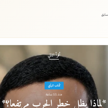
سابق
أقرأ التالي
كُتاب الرأي
منذ 11 ساعة
*لماذا يظل خطر الحرب مرتفعا؟*