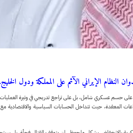
وان النظام الإيراني الآثم على المملكة ودول الخليج
وم على حسم عسكري شامل، بل على تراجع تدريجي في وتيرة العمليات، مد
اعات المعقدة، حيث تتداخل الحسابات السياسية والاقتصادية مع ال
 العسكرية بالانخفاض بشكل ملحوظ . لن يتوقف القتال فجأة، بل س