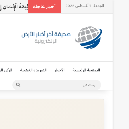
لُ
الجمعة، 7 أغسطس 2026
النخل وقلبي
مَا قِيمَةُ الْإِنْسَانِ إِلَّا مَوْقِفٌ
أخبار عاجلة
الصفحة الرئيسية
الأخبار
التغريدة الذهبية
الركن ال
بحث
عن