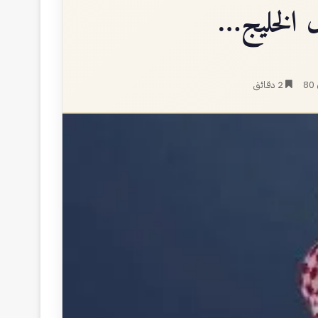
ول الخليج…
80
2 دقائق