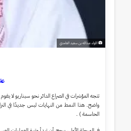
اللواء عبدالله بن سعيد الغامدي
عد
تتجه المؤشرات في الصراع الدائر نحو سيناريو لا يق
واضح. هذا النمط من النهايات ليس جديدًا في النز
الحاسمة ) .
في المرحلة الأولى، يرجح أن تبدأ وتيرة العمليات