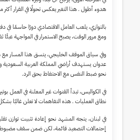
هدوء أطول . هذا التغير يعكس تحولًا في القرار أكثر 
بالتوازي، يلعب العامل الاقتصادي دورًا حاسمًا في دف
ومع مرور الوقت، يصبح الاستمرار في المواجهة عبئًا ثق
وفي سياق الموقف الخليجي، يتسق هذا المسار مع ما 
عدوان يستهدف أراضي المملكة العربية السعودية ودول
نحو ضبط النفس مع الاحتفاظ بحق الرد.
في الكواليس، تبدأ القنوات غير المعلنة في العمل 
نطاق العمليات . هذه التفاهمات لا تعلن غالبًا بش
في لبنان، يتجه المشهد نحو إعادة تثبيت توازن تقل
إحتمالات التصعيد قائمة، لكن ضمن سقف مضبوط ي