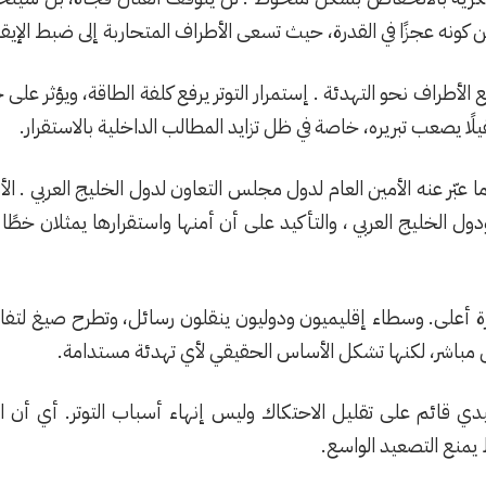
من كونه عجزًا في القدرة، حيث تسعى الأطراف المتحاربة إلى ضبط الإي
ع الأطراف نحو التهدئة . إستمرار التوتر يرفع كلفة الطاقة، ويؤثر على
يلًا يصعب تبريره، خاصة في ظل تزايد المطالب الداخلية بالاستقرار.
عبّر عنه الأمين العام لدول مجلس التعاون لدول الخليج العربي . 
 الخليج العربي ، والتأكيد على أن أمنها واستقرارها يمثلان خطًا 
بوتيرة أعلى. وسطاء إقليميون ودوليون ينقلون رسائل، وتطرح صيغ ل
كل مباشر، لكنها تشكل الأساس الحقيقي لأي تهدئة مستدامة.
يدي قائم على تقليل الاحتكاك وليس إنهاء أسباب التوتر. أي أن ا
منع التصعيد الواسع.