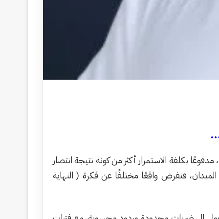
…
فوعًا بكلفة الاستمرار أكثر من كونه نتيجة انتصار
ميدان، فتفرض واقعًا مختلفًا عن فكرة ( النهاية
يتحول إلى ضربات محدودة وردود محسوبة، مع فترات