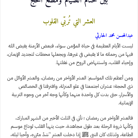
بين ختام الصيام ومطلع الحج
العشر التي تُربّي القلوب
عبدالمحسن محمد الحارثي
ليست الأيام العظيمة في حياة المؤمن سواء، فبعض الأزمنة يفيض الله
فيها من رحماته ما لا يفيض في غيرها، ويجعلها محطات لتجديد الإيمان،
وإحياء القلب، واستنهاض الروح من غفلتها.
ومن أعظم تلك المواسم: العشر الأواخر من رمضان، والعشر الأوائل من
ذي الحجة؛ عشران اجتمعتا في علو المنزلة، وافترقتا في الخصائص
والأسرار، حتى بدت كل واحدة منهما وكأنها وجه آخر من وجوه التربية
الإيمانية.
فالعشر الأواخر من رمضان ؛ تأتي في الثلث الأخير من الشهر المبارك،
وكأنها ذروة الرحلة بعد طول مجاهدة، حيث يتهيأ القلب لوداع موسم
الطاعة، ولذلك كان النبي ﷺ إذا دخلت العشر “شدّ مئزره، وأحيا ليله،