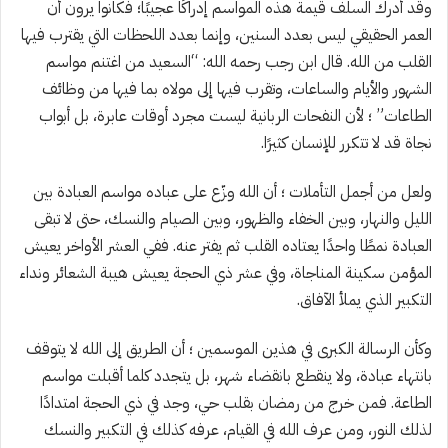
وقد أدرك السلف قيمة هذه المواسم إدراكًا عجيبًا؛ فكانوا يرون أن
العمر الحقيقي ليس بعدد السنين، وإنما بعدد اللحظات التي يقترب فيها
القلب من الله. قال ابن رجب رحمه الله: “السعيد من اغتنم مواسم
الشهور والأيام والساعات، وتقرب فيها إلى مولاه بما فيها من وظائف
الطاعات” ؛ لأن النفحات الربانية ليست مجرد أوقات عابرة، بل أبواب
نجاة قد لا تتكرر للإنسان كثيرًا.
ولعل من أجمل التأملات ؛ أن الله وزّع على عباده مواسم العبادة بين
الليل والنهار، وبين الخفاء والظهور، وبين الصيام والنسك، حتى لا تبقى
العبادة نمطًا واحدًا يعتاده القلب ثم يفتر عنه. ففي العشر الأواخر يعيش
المؤمن سكينة المناجاة، وفي عشر ذي الحجة يعيش هيبة الشعائر ونداء
التكبير الذي يملأ الآفاق.
وكأن الرسالة الكبرى في هذين الموسمين ؛ أن الطريق إلى الله لا يتوقف
بانتهاء عبادة، ولا ينقطع بانقضاء شهر، بل يتجدد كلما أقبلت مواسم
الطاعة. فمن خرج من رمضان بقلب حي، وجد في ذي الحجة امتدادًا
لذلك النور، ومن عرف الله في القيام، عرفه كذلك في التكبير والنسك