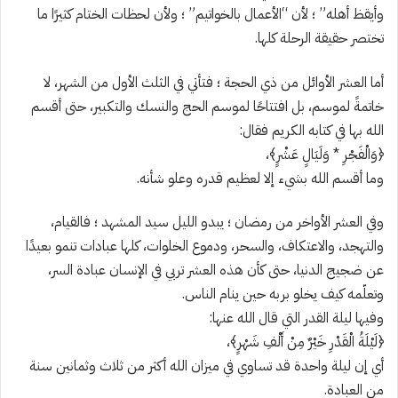
وأيقظ أهله” ؛ لأن “الأعمال بالخواتيم” ؛ ولأن لحظات الختام كثيرًا ما
تختصر حقيقة الرحلة كلها.
أما العشر الأوائل من ذي الحجة ؛ فتأتي في الثلث الأول من الشهر، لا
خاتمةً لموسم، بل افتتاحًا لموسم الحج والنسك والتكبير، حتى أقسم
الله بها في كتابه الكريم فقال:
﴿وَالْفَجْرِ * وَلَيَالٍ عَشْرٍ﴾،
وما أقسم الله بشيء إلا لعظيم قدره وعلو شأنه.
وفي العشر الأواخر من رمضان ؛ يبدو الليل سيد المشهد ؛ فالقيام،
والتهجد، والاعتكاف، والسحر، ودموع الخلوات، كلها عبادات تنمو بعيدًا
عن ضجيج الدنيا، حتى كأن هذه العشر تربي في الإنسان عبادة السر،
وتعلّمه كيف يخلو بربه حين ينام الناس.
وفيها ليلة القدر التي قال الله عنها:
﴿لَيْلَةُ الْقَدْرِ خَيْرٌ مِنْ أَلْفِ شَهْرٍ﴾،
أي إن ليلة واحدة قد تساوي في ميزان الله أكثر من ثلاث وثمانين سنة
من العبادة.