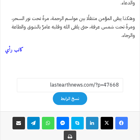
والدعاء.
وهكذا يبقى المؤمن متنقلًا بين مواسم الرحمة، مرةً تحت نور السحر،
ومرةً تحت شمس عرفة، حتى يلقى الله وقلبه عامرٌ بالشوق والطاعة
والرجاء.
كاتب رأي
نسخ الرابط
فيسبوك
‫X
لينكدإن
سكايب
ماسنجر
واتساب
تيلقرام
مشاركة عبر البريد
طباعة