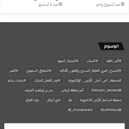
منذ أسبوع واحد
منذ 3 أسابيع
الوسوم
#ألم_الفقد
#الشباب
#المدينة_المنورة
#المسرح_العربي #هيئة_المسرح_والفنون_الأدائية
#المطبخ_السعودي
#النصر
#صحيفة_ آخر_ أخبار_ الأرض _ الإلكترونية
#عيد_الفطر_المبارك
#نبضات_شاعر
@Ebtisam_jebreen
أمير منطقة الرياض
بندر بن إبراهيم الخريف
صحيفة اخر اخبار الأرض الالكترونية
غزة
نادي الهلال
وليد الفراج
‏@AbuMotazz
قيمتك