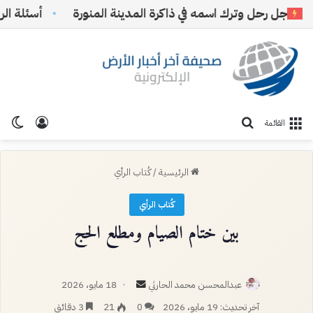
جل رحل وترك اسمه في ذاكرة المدينة المنورة
أسئلة الرياض 
تسجيل ا
الو
بحث عن
القائمة
الرئيسية
/
كُتاب الرأي
كُتاب الرأي
بين ختام الصيام ومطلع الحج
أرسل
عبدالمحسن محمد الحارثي
18 مايو، 2026
بريدا
آخر تحديث: 19 مايو، 2026
0
21
3 دقائق