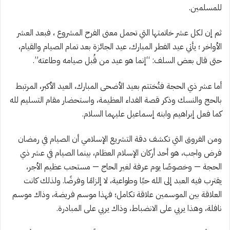
للمسلمين.
ثم إن لكل عشر خاتمتها التي تحمل معنى الفرح المشروع ، فبعد العشر
الأواخر ؛ يأتي عيد الفطر المبارك، عيد الجائزة بعد تمام الصيام والقيام،
حتى قال بعض السلف: “إنما هو عيد من قُبل صيامه وطاعته”.
أما عشر ذي الحجة فتُختتم بعيد الأضحى المبارك، العيد الأكبر، المرتبط
بالحج والنسك وذكر قصة الفداء العظيمة، واستحضار مقام التسليم لله
كما فعل إبراهيم وابنه إسماعيل عليهما السلام.
ومن الفروق التي تكشف دقة التشريع الإسلامي أن الصيام في رمضان
فرض واجب، هو أحد أركان الإسلام العظام، بينما الصيام في عشر ذي
الحجة — وخصوصًا يوم عرفة لغير الحاج — مستحب عظيم الأجر،
يقترب فيه العبد إلى الله حبًا وطواعية، لا إلزامًا وفرضًا. ولذلك كانت
العلاقة بين الموسمين علاقة تكامل؛ فهذا موسم فريضة، وذاك موسم
نافلة، وهذا يربي على الانضباط، وذاك يربي على المبادرة.