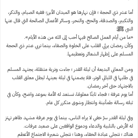
أما عشر ذي الحجة ؛ فإن نهارها هو الميدان الأبرز؛ ففيه الصيام، والذكر،
والتكبير، والصدقة، والحج، والنحر، وسائر الأعمال الصالحة التي قال عنها
النبي ﷺ:
«ما من أيام العمل الصالح فيها أحب إلى الله من هذه الأيام».
وكأن رمضان يربّي القلب على الخلوة والصفاء، بينما تربي عشر ذي الحجة
المسلم على إظهار الشعائر وتعظيمها.
ومن المعاني البديعة أن ليلة القدر ؛ جاءت وترية متنقلة، يجتهد المسلم
في طلبها في الليالي الوتر، فلا يضمنها في ليلة بعينها، ليظل معلق القلب
بالاجتهاد حتى آخر رمضان.
أما يوم عرفة ؛ فجاء ثابتًا معلومًا، تستعد له الأمة بموعد واضح، وكأن في
ثباته رسالة طمأنينة وانتظار وشوق متكرر كل عام.
وفي ليلة القدر سرّ خفي لا يراه الناس، بينما في يوم عرفة مشهد ظاهر تهتز
له الأرض بالتلبية والدعاء ودموع الواقفين على صعيد عرفات.
هناك ؛ تتجلى عبادة الخفاء، وهنا ؛ تتجلى شعيرة الاجتماع الأعظم