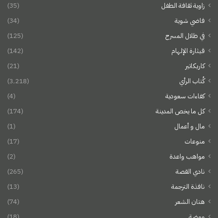
زاوية ثقافة الطفل
(35)
فاضي شوية
(34)
في ظلال المسرح
(125)
قيثارة الإلهام
(142)
كاريكاتير
(21)
كُتاب الرأي
(3٬218)
كفاءات سعودية
(4)
كل ما يخص المدينة
(174)
مال و أعمال
(1)
منوعات
(17)
مواهب واعدة
(2)
نادي القصة
(265)
نافذة الترجمة
(13)
هتان الشعر
(74)
ومضة
(18)