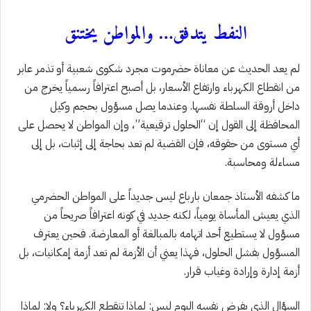
النفط يتدفق… والمواطن يختنق
لم يعد الحديث عن معاناة حضرموت مجرد شكوى شعبية أو تذمر عابر
من انقطاع الكهرباء وارتفاع الأسعار، بل أصبح اعترافاً رسمياً يخرج من
داخل أروقة السلطة نفسها. وعندما يصل مسؤول بحجم وكيل
المحافظة إلى القول إن “الحلول ترقيعية”، وإن المواطن لا يحصل على
أي مستوى من حقوقه، فإن القضية لم تعد بحاجة إلى إثبات، بل إلى
مساءلة ومحاسبة.
ما كشفه الأستاذ جمعان بارباع ليس جديداً على المواطن الحضرمي
الذي يعيش المأساة يومياً، لكنه جديد في كونه اعترافاً صريحاً من
مسؤول لا يستطيع أحد اتهامه بالمبالغة أو المعارضة. فحين يعترف
المسؤول بفشل الحلول، فهذا يعني أن الأزمة لم تعد أزمة إمكانيات، بل
أزمة إدارة وإرادة وغياب قرار.
السؤال الذي يفرض نفسه اليوم ليس: لماذا تنقطع الكهرباء؟ ولا: لماذا