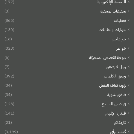
النسخة الإلكترونية
(177)
تحقيقات صحفية
(3)
تغطيات
(865)
حوارات و مقابلات
(130)
خبر عاجل
(16)
خواطر
(323)
دوحة القصص المتحركة
(6)
رجل لا يصفق
(7)
رحيق الكلمات
(392)
زاوية ثقافة الطفل
(34)
فاضي شوية
(34)
في ظلال المسرح
(123)
قيثارة الإلهام
(141)
كاريكاتير
(21)
كُتاب الرأي
(3٬199)