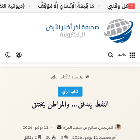
نخل وقلبي
مَا قِيمَةُ الْإِنْسَانِ إِلَّا مَوْقِفٌ
(ديوانية الثقافة
تسجيل ا
الو
بحث عن
القائمة
الرئيسية
/
كُتاب الرأي
كُتاب الرأي
النفط يتدفق… والمواطن يختنق
أرسل
المهندس صالح بن سعيد المرزم
11 يونيو، 2026
بريدا
آخر تحديث: 11 يونيو، 2026
0
20
2 دقائق