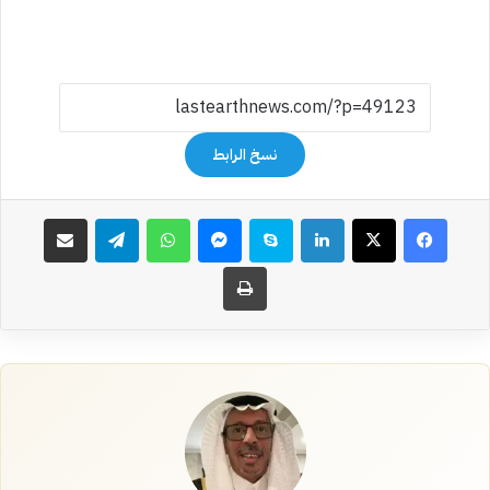
نسخ الرابط
فيسبوك
‫X
لينكدإن
سكايب
ماسنجر
واتساب
تيلقرام
مشاركة عبر البريد
طباعة