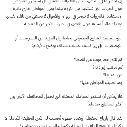
إن أخطر ما في المشهد ليس الاعتراف بالفشل، بل استمرار الغموض
حول الجهات التي تستفيد من الثروة بينما يبقى المواطن خارج دائرة
الاستفادة. فالثروات لا تتبخر في الهواء، والأموال لا تختفي من تلقاء نفسها،
وهناك دائماً مستفيدون يقفون في الطرف الآخر من المعادلة.
اليوم لم يعد الشارع الحضرمي بحاجة إلى المزيد من التصريحات أو
التوصيفات، بل إلى كشف حساب شفاف يوضح بالأرقام:
كم تنتج حضرموت من النفط؟
كم تذهب إيراداته؟
من يديرها؟
وما نصيب المواطن منها؟
فلا يمكن أن تستمر المعادلة المختلة التي تجعل المحافظة الأغنى بين
أفقر المناطق خدماتياً.
لقد قال بارباع الحقيقة، وهذه خطوة تُحسب له، لكن الحقيقة الكاملة لا
تكتمل إلا بفتح الملفات المغلقة وكشف المستفيدين ومحاسبة