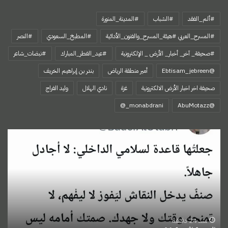
#ألم_الفقد
#الشباب
#المدينة_المنورة
#المسرح_العربي #هيئة_المسرح_والفنون_الأدائية
#المطبخ_السعودي
#النصر
#صحيفة_ آخر_ أخبار_ الأرض _ الإلكترونية
#عيد_الفطر_المبارك
#نبضات_شاعر
@Ebtisam_jebreen
أمير منطقة الرياض
بندر بن إبراهيم الخريف
صحيفة اخر اخبار الأرض الالكترونية
غزة
نادي الهلال
وليد الفراج
‏@AbuMotazz
التغريدة
الذهبية
91
منذ 24 دقيقة