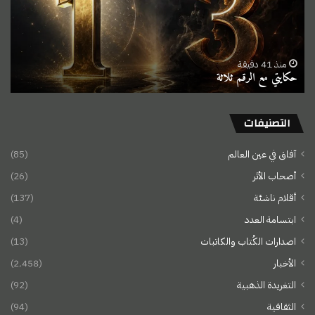
منذ 41 دقيقة
حكايتي مع الرقم ثلاثة
التصنيفات
آفاق في عين العالم
(85)
أصحاب الأثر
(26)
أقلام ناشئة
(137)
ابتسامة العدد
(4)
اصدارات الكُتاب والكاتبات
(13)
الأخبار
(2٬458)
التغريدة الذهبية
(92)
الثقافية
(94)