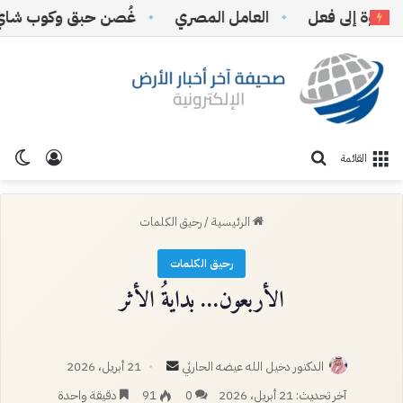
ة إلى فعل
‏العامل المصري
غُصن حبق وكوب شاي
تسجيل ا
الو
بحث عن
القائمة
الرئيسية
/
رحيق الكلمات
رحيق الكلمات
الأربعون… بدايةُ الأثر
أرسل
الدكتور دخيل الله عيضه الحارثي
21 أبريل، 2026
بريدا
آخر تحديث: 21 أبريل، 2026
0
91
دقيقة واحدة