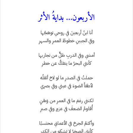
الأربعون… بدايةُ الأثر
أنا ابنُ أربعينَ في روحي توهجُها
وفي الجبينِ خطوطُ العمرِ والسهرِ
أمشي وفي الدربِ ظلٌّ من تجاربها
كأنني البحرُ ما ينفكُّ عن خطرِ
حملتُ في الصدرِ ما لو لاحَ أثقلُه
لأطفأَ الضوءَ في عيني وفي بصري
لكنني رغمَ ما في العمرِ من وَهَنٍ
أُقاومُ الضعفَ في عزمٍ وفي صبرِ
وأكتمُ الجرحَ في الأعماقِ محتسبًا
كأنني الصخرُ لا يَشكو من الكدرِ