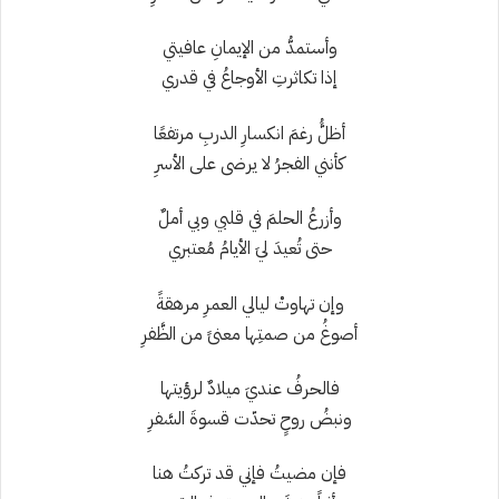
وأستمدُّ من الإيمانِ عافيتي
إذا تكاثرتِ الأوجاعُ في قدري
أظلَُّ رغمَ انكسارِ الدربِ مرتفعًا
كأنني الفجرُ لا يرضى على الأسرِ
وأزرعُ الحلمَ في قلبي وبي أملٌ
حتى تُعيدَ ليَ الأيامُ مُعتبري
وإن تهاوتْ ليالي العمرِ مرهقةً
أصوغُ من صمتِها معنىً من الظَّفرِ
فالحرفُ عنديَ ميلادٌ لرؤيتها
ونبضُ روحٍ تحدّت قسوةَ السَّفرِ
فإن مضيتُ فإني قد تركتُ هنا