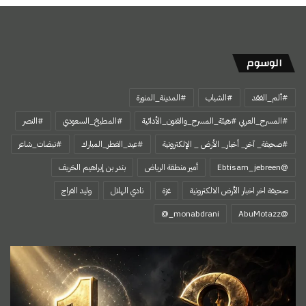
الوسوم
#ألم_الفقد
#الشباب
#المدينة_المنورة
#المسرح_العربي #هيئة_المسرح_والفنون_الأدائية
#المطبخ_السعودي
#النصر
#صحيفة_ آخر_ أخبار_ الأرض _ الإلكترونية
#عيد_الفطر_المبارك
#نبضات_شاعر
@Ebtisam_jebreen
أمير منطقة الرياض
بندر بن إبراهيم الخريف
صحيفة اخر اخبار الأرض الالكترونية
غزة
نادي الهلال
وليد الفراج
‏@AbuMotazz
حكايتي
مع
الرقم
ثلاثة