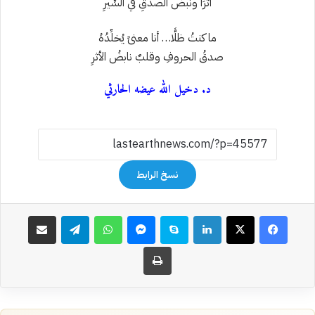
أثرَاً ونبضَ الصدقِ في السِّيرِ
ما كنتُ ظلًّا… أنا معنىً يُخلِّدُهُ
صدقُ الحروفِ وقلبٌ نابضُ الأثرِ
د. دخيل الله عيضه الحارثي
نسخ الرابط
فيسبوك
‫X
لينكدإن
سكايب
ماسنجر
واتساب
تيلقرام
مشاركة عبر البريد
طباعة