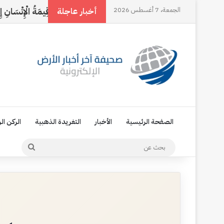
هَالُ
الجمعة، 7 أغسطس 2026
النخل وقلبي
مَا قِيمَةُ الْإِنْسَانِ إِلَّا مَوْقِفٌ
أخبار عاجلة
الصفحة الرئيسية
الأخبار
التغريدة الذهبية
الركن ال
بحث
عن