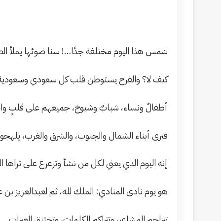
شمس هذا اليوم مختلفة جدًا…! سنا ضوئها يملأ الصد
كيف لا؟ والفرح يستوطن قلب كل سعودي وسعودية، و
أطفالٌ ونساء، شبابٌ وشيوخ، جميعهم على قلبٍ واحدٍ،
فترى أبناء الشمال والجنوب، والشرق والغرب، يلهجو
إنه اليوم الذي يعني لكل من نشأ وترعرع على ثراها الط
هو يوم نادى المنادي: الملك لله، ثم لعبدالعزيز بن 
تتزاحم المشاعر، وتتراكم الكلمات، وتختنق العبرات… ف