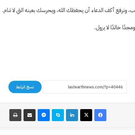
لحب، ونرفع أكف الدعاء أن يحفظك الله، ويحرسك بعينه التي لا تنام.
مجدًا خالدًا لا يزول.
نسخ الرابط
فيسبوك
‫X
لينكدإن
سكايب
ماسنجر
مشاركة عبر البريد
طباعة