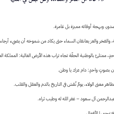
ور، وبهجة أوقاته مميزة بل غامرة.
الفخر والعز يعانقان السماء حتى يكاد من شموخه أن يضيء أرجاء ا
 ممتلئ بالوطنية الحقّة تجاه تراب هذه الأرض الغالية: المملكة الع
ن بصوتٍ واحدٍ: دام عزك يا وطن.
اهر معنى الولاء، يومٌ نُقش في التاريخ بالدم والعقل والقلب.
عبدالرحمن آل سعود – غفر الله له وطيب ثراه.
تترجمها الأفعال.