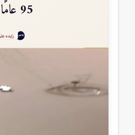
95 عامًا من الفخر والعطاء.. وطنٌ نبضٌ في القلب
زايده عل