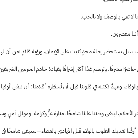
لا تفي بالوصف ولا بالحب.
أننا مقصرون.
، بل نستحضر رحلة مجدٍ بُنيت على الإيمان، ورؤية قائدٍ آمن أن لهذ
ضرًا مشرقًا، وترسم غدًا أكثر إشراقًا بقيادة خادم الحرمين الشريفي
وفاء، وعهدٌ نكتبه في قلوبنا قبل أن تُسطّره أقلامنا: أن نبقى أوف
لأحلام، ليبقى وطننا عاليًا شامخًا، منارة عزٍّ وكرامة، وموئل أمنٍ وسل
أرضًا تفديك القلوب بالولاء قبل الأيادي بالعطاء—ستبقى شامخًا في ال