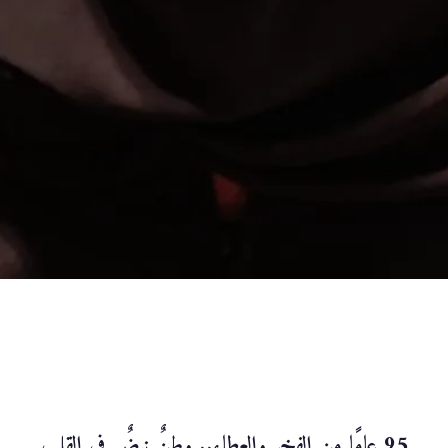
95 عامًا من الفخر والعطاء.. وطنٌ نبضٌ في القلب