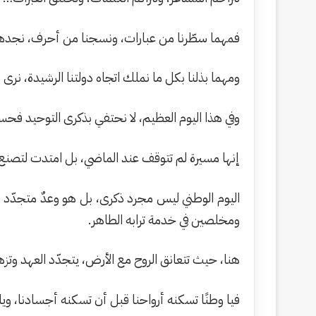
فمهما سطّرنا من عبارات، ونسجنا من أحرف، نجدها 
ومهما بذلنا بكل ما نملك اتجاه دولتنا الرشيدة، نرى 
وفي هذا اليوم العظيم، لا نحتفي بذكرى التوحيد فحسب
إنها مسيرة لم تتوقف عند الماضي، بل امتدت لتصنع حا
اليوم الوطني ليس مجرد ذكرى، بل هو وعدٌ متجدّد بال
ومخلصين في خدمة ترابه الطاهر.
هنا، حيث تتعانق الروح مع الأرض، يتجدّد العهد وتزهر ا
فيا وطنًا تسكنه أرواحنا قبل أن تسكنه أجسادنا، ويا 