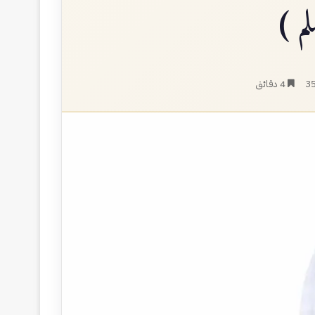
م )
3
4 دقائق