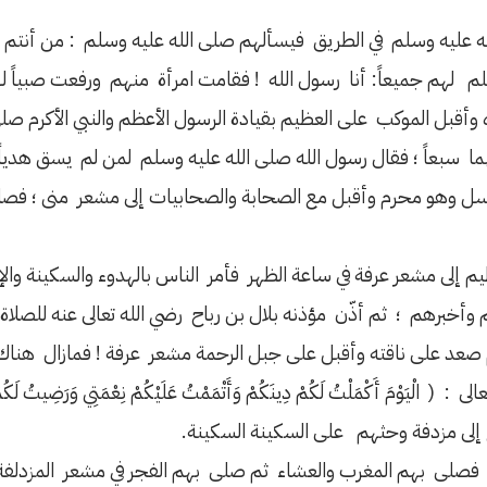
له عليه وسلم في الطريق فيسألهم صلى الله عليه وسلم : من أنت
 لهم جميعاً: أنا رسول الله ! فقامت امرأة منهم ورفعت صبياً لها 
وأقبل الموكب على العظيم بقيادة الرسول الأعظم والنبي الأكرم صل
هما سبعاً ؛ فقال رسول الله صلى الله عليه وسلم لمن لم يسق هدي
تسل وهو محرم وأقبل مع الصحابة والصحابيات إلى مشعر منى ؛ فصلى
يم إلى مشعر عرفة في ساعة الظهر فأمر الناس بالهدوء والسكينة وا
وأخبرهم ؛ ثم أذّن مؤذنه بلال بن رباح رضي الله تعالى عنه للصلاة
ثم صعد على ناقته وأقبل على جبل الرحمة مشعر عرفة ! فمازال هن
 أَكْمَلْتُ لَكُمْ دِينَكُمْ وَأَتْمَمْتُ عَلَيْكُمْ نِعْمَتِي وَرَضِيتُ لَكُمُ الْ
 إلى مزدفة وحثهم على السكينة السكينة.
اة فصلى بهم المغرب والعشاء ثم صلى بهم الفجر في مشعر المزدلفة 