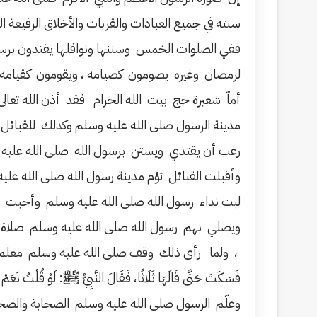
سنته في جميع العبادات والقربات والأخلاق الرفيعة ال
ففي الصلوات الخمس وسننها ونوافلها يقتدون برسو
لرمضان وغيره يصومون كصيامه ، ويقومون كقيامه ، و
أماّ شعيرة حج بيت الله الحرام فقد أذن الله تعالى
مدينة الرسول صلى الله عليه وسلم وكذلك للقبائل
رغب أن يقتدي ويستن برسول الله صلى الله عليه 
وأقبلت القبائل تؤم مدينة رسول الله صلى الله عل
لبت نداء رسول الله صلى الله عليه وسلم وأحبت أن
ويصلي بهم رسول الله صلى الله عليه وسلم صلاة ا
، ولما رأى ذلك وقف صلى الله عليه وسلم معلما وموجهاً ومرشداً ل
فَسَكَتَ حَتَّى قَالَهَا ثَلَاثًا، فَقَالَ النَّبِيُّ ﷺ: لَوْ قُلْتُ نَعَمْ
وعلّم الرسول صلى الله عليه وسلم الصحابة والصحا