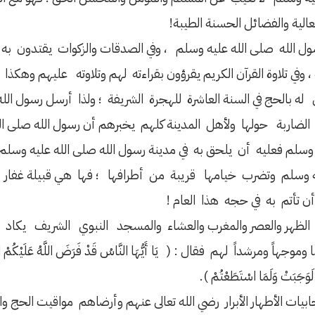
عالية والفضائل الحسنة الطيبة!
ل الله صلى الله عليه وسلم ، وفي الصدقات والزكوات يقتدون به ص
في تلاوة القرآن الكريم يقرؤون بقراءته لهم وتلاوته عليهم وهكذا 
 له بالحج في السنة العاشرة للهجرة الشريفة ؛ ولذا أرسل رسول الل
 الضاربة حولها ولأهل المدينة كلهم يخبرهم أن رسول الله صلى ا
وسلم فعليه أن يلحق به في مدينة رسول الله صلى الله عليه وسل
يه وسلم وتضرب خيامها قريبة من أطرافها ؛ فها هي قبيلة غفار و
 تأتم به في حجه هذا العام !
لظهر والعصر والمغرب والعشاء والمسجد النبوي الشريف يكاد يغص
هم فقال : ( يَا أَيُّهَا النَّاسُ قَدْ فَرَضَ اللَّهُ عَلَيْكُمْ الْحَجَّ فَحُج
 لَوَجَبَتْ وَلَمَا اسْتَطَعْتُمْ ).
بيات الأطهار الأبرار رضي الله تعالى عنهم وأرضاهم مواقيت الحج