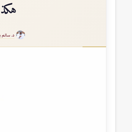
هكذا
د. سالم 