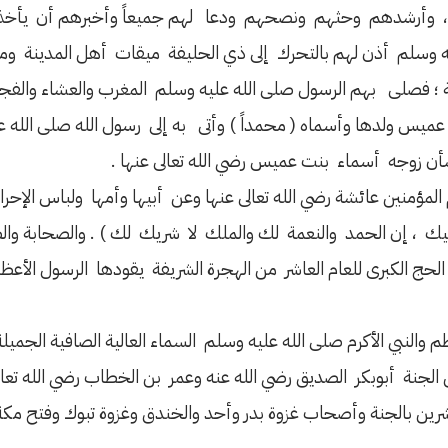
متع ، وأرشدهم وحثهم ونصحهم ودعا لهم جميعاً وأخبرهم أن يأخذ
ليه وسلم أذن لهم بالتحرك إلى ذي الحليفة ميقات أهل المدينة و
ة ؛ فصلى بهم الرسول صلى الله عليه وسلم المغرب والعشاء والفجر
عميس ولدها وأسماه ( محمداً ) وأتى به إلى رسول الله صلى الله ع
أن زوجه أسماء بنت عميس رضي الله تعالى عنها .
مؤمنين عائشة رضي الله تعالى عنها وعن أبيها وأمها ولباس الإحرام 
يك ، إن الحمد والنعمة لك والملك لا شريك لك ) . والصحابة وا
حج الكبرى للعام العاشر من الهجرة الشريفة يقودها الرسول الأعظم
عظم والنبي الأكرم صلى الله عليه وسلم السماء العالية الصافية الجميل
الجنة أبوبكر الصديق رضي الله عنه وعمر بن الخطاب رضي الله تعال
مبشرين بالجنة وأصحاب غزوة بدر وأحد والخندق وغزوة تبوك وفتح مك