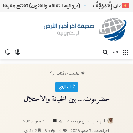
سَانِ إِلَّا مَوْقِفٌ
(ديوانية الثقافة والفنون) تفتتح مقرها الجدي
تسجيل ا
الو
بحث عن
القائمة
الرئيسية
/
كُتاب الرأي
كُتاب الرأي
حضرموت… بين الخيانة والاحتلال
أرسل
المهندس صالح بن سعيد المرزم
7 مايو، 2026
بريدا
آخر تحديث: 7 مايو، 2026
0
95
2 دقائق