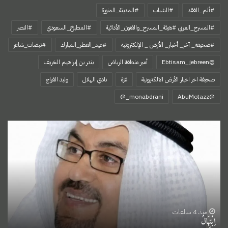
#ألم_الفقد
#الشباب
#المدينة_المنورة
#المسرح_العربي #هيئة_المسرح_والفنون_الأدائية
#المطبخ_السعودي
#النصر
#صحيفة_ آخر_ أخبار_ الأرض _ الإلكترونية
#عيد_الفطر_المبارك
#نبضات_شاعر
@Ebtisam_jebreen
أمير منطقة الرياض
بندر بن إبراهيم الخريف
صحيفة اخر اخبار الأرض الالكترونية
غزة
نادي الهلال
وليد الفراج
‏@AbuMotazz
اِبْتِهَالُ
منذ 4 ساعات
اِبْتِهَالُ