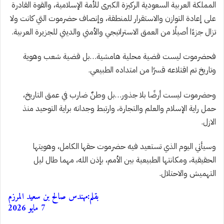
المملكة العربية السعودية الركيزة الكبرى للأمة الإسلامية، والقوة القادرة
على إعادة التوازن والاستقرار للمنطقة، وإنصاف حضرموت التي كانت ولا
تزال جزءًا أصيلًا من العمق الاستراتيجي والأمني والديني للجزيرة العربية.
فحضرموت ليست قضية محلية هامشية…بل قضية شعب وهوية
وتاريخ تم اقتلاعه قسرًا من امتداده الطبيعي.
وحضرموت ليست أرضًا بلا جذور…بل وطنٌ ضارب في عمق التاريخ،
حمل راية الإسلام والعلم والتجارة، وارتبط وجدانه براية التوحيد منذ
الازل.
وسيأتي اليوم الذي تستعيد فيه حضرموت حقها الكامل، وهويتها
الحقيقية، ومكانتها الطبيعية بين الأمم، بإذن الله، مهما طال ليل
التهميش والاحتلال.
بقلم:مهندس صالح بن سعيد المرزم
7 مايو 2026