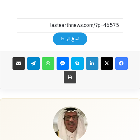
نسخ الرابط
فيسبوك
‫X
لينكدإن
سكايب
ماسنجر
واتساب
تيلقرام
مشاركة عبر البريد
طباعة