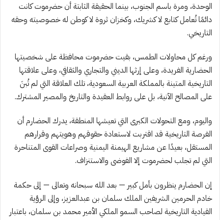
الوحدة، ومرة باسم الجنوب، بينما الحقيقة الثابتة أن حضرموت كانت
دائمًا تُعامل كتابع لا كشريك، وكخزان ثروة لا كوطن له خصوصيته وحقه
التاريخي.
ورغم كل محاولات الطمس، بقيت حضرموت محافظة على شخصيتها
الحضارية الفريدة، وعلى إرثها الديني والتجاري والثقافي، وعلى علاقتها
التاريخية المتينة بالمملكة العربية السعودية، تلك العلاقة التي لم تُبنَ
على المصالح الآنية، بل على روابط العقيدة والتاريخ والمصير المشترك.
واليوم، ومع التحولات الكبرى التي تعيشها المنطقة، يدرك الحضارم أن
الفرصة التاريخية قد اقتربت لاستعادة حقوقهم وهويتهم وقرارهم
المستقل، بعيدًا عن مشاريع الهيمنة اليمنية وصراعات القوى المتناحرة
التي لم تجلب لحضرموت إلا الفوضى والاستنزاف.
إن الحضارم ينظرون بأمل كبير — بعد الله سبحانه وتعالى — إلى حكمة
خادم الحرمين الشريفين الملك سلمان بن عبدالعزيز، وإلى الرؤية
القيادية التاريخية لصاحب السمو الملكي الأمير محمد بن سلمان، باعتبار