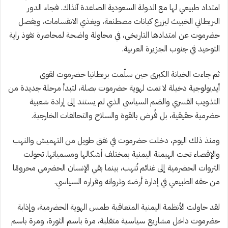
امتداد طبيعي لها مع الدولة السعودية الصاعدة آنذاك. فجاء الدور
البريطاني الخبيث ليزرع كيانات مصطنعة، ويغذي الانقسامات، ويفصل
حضرموت عن امتدادها التاريخي، في محاولة واضحة لمحاصرة نفوذ راية
التوحيد في جنوب الجزيرة العربية.
ثم جاءت الخيانة الكبرى حين سلّمت بريطانيا حضرموت لقوى
أيديولوجية دخيلة لا تمت لهوية حضرموت بصلة، لتبدأ مرحلة جديدة من
التذويب القسري والضم السياسي الذي لم يستند إلى إرادة شعبية
حضرمية حقيقية، بل فُرض بالقوة والسلاح والتحالفات الخارجية.
ومنذ ذلك اليوم، دخلت حضرموت في نفق طويل من التهميش والنهب
والإقصاء تحت الهيمنة اليمنية بمختلف أشكالها ومسمياتها. تحولت
الثروات الحضرمية إلى غنائم تُنهب، بينما بقي الإنسان الحضرمي محرومًا
من حقه الطبيعي في إدارة أرضه وثرواته وقراره السياسي.
لقد حاولت الأنظمة اليمنية المتعاقبة طمس الهوية الحضرمية، وإذابة
حضرموت داخل مشاريع سياسية متقلبة، مرة باسم الثورة، ومرة باسم