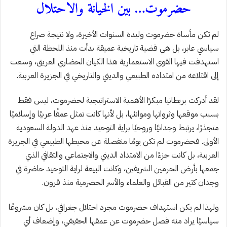
حضرموت… بين الخيانة والاحتلال
لم تكن مأساة حضرموت وليدة السنوات الأخيرة، ولا نتيجة صراع
سياسي عابر، بل هي قضية تاريخية عميقة بدأت منذ اللحظة التي
استهدفت فيها القوى الاستعمارية هذا الكيان الحضاري العريق، وسعت
إلى اقتلاعه من امتداده الطبيعي والديني والتاريخي في الجزيرة العربية.
لقد أدركت بريطانيا مبكرًا الأهمية الاستراتيجية لحضرموت، ليس فقط
بسبب موقعها وثرواتها وموانئها، بل لأنها كانت تمثل عمقًا عربيًا وإسلاميًا
متجذرًا، يرتبط وجدانيًا وروحيًا براية التوحيد منذ عهد الدولة السعودية
الأولى. فحضرموت لم تكن يومًا منفصلة عن محيطها الطبيعي في الجزيرة
العربية، بل كانت جزءًا من الامتداد الديني والاجتماعي والثقافي الذي
جمعها بأرض الحرمين الشريفين، وكانت البيعة لراية التوحيد حاضرة في
وجدان كثير من القبائل والعلماء والأسر الحضرمية منذ قرون.
ولهذا لم يكن استهداف حضرموت مجرد احتلال جغرافي، بل كان مشروعًا
سياسيًا يراد منه فصل حضرموت عن عمقها الحقيقي، وإضعاف أي