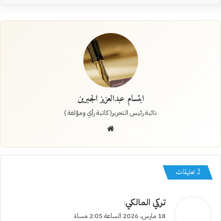
ابتسام عبدالعزيز الجبرين
نائبة رئيس التحرير( كاتبة رأي ومؤلفة )
موقع
الويب
‫2 تعليقات
ي
تركي المالكي
:
ق
18 مارس، 2026 الساعة 2:05 مساءً