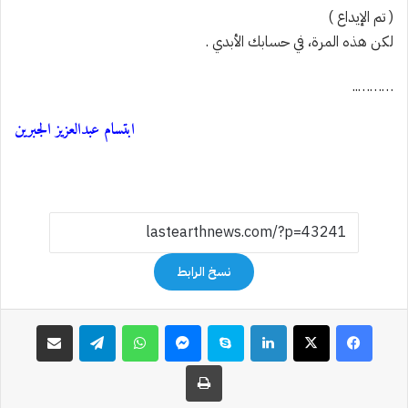
( تم الإيداع )
لكن هذه المرة، في حسابك الأبدي .
………..
ابتسام عبدالعزيز الجبرين
نسخ الرابط
فيسبوك
‫X
لينكدإن
سكايب
ماسنجر
واتساب
تيلقرام
مشاركة عبر البريد
طباعة