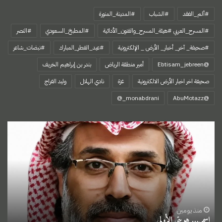
#ألم_الفقد
#الشباب
#المدينة_المنورة
#المسرح_العربي #هيئة_المسرح_والفنون_الأدائية
#المطبخ_السعودي
#النصر
#صحيفة_ آخر_ أخبار_ الأرض _ الإلكترونية
#عيد_الفطر_المبارك
#نبضات_شاعر
@Ebtisam_jebreen
أمير منطقة الرياض
بندر بن إبراهيم الخريف
صحيفة اخر اخبار الأرض الالكترونية
غزة
نادي الهلال
وليد الفراج
‏@AbuMotazz
اسمي…
هويتي
الأولى
منذ يومين
اسمي… هويتي الأولى