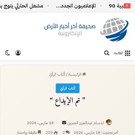
 90
الإعلاميون الجدد…
تسجيل ا
الو
بحث عن
القائمة
الرئيسية
/
كُتاب الرأي
كُتاب الرأي
” تم الإيداع “
أرسل
ابتسام عبدالعزيز الجبرين
18 مارس، 2026
بريدا
آخر تحديث: 18 مارس، 2026
2
219
دقيقة واحدة