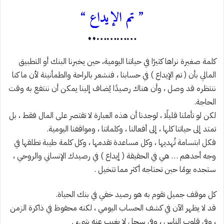
” تم الإيداع “
…………..
كلمة صغيرة نراها كثيرًا في حياتنا اليومية، حين يخبرنا البنك أو التطبيق
المالي بأن ( تم الإيداع ) في حسابنا ، فنشعر بالراحة والطمأنينة لأن ما كنا
ننتظره قد وصل ، وأن هناك رصيدًا يُضاف إلينا يمكن أن ننتفع به وقت
الحاجة.
لكن لو تأملنا قليلًا ، لوجدنا أن هذه العبارة لا تقتصر على المال فقط ، بل
تمتد إلى حياتنا كلها ، إلى أفعالنا ، وكلماتنا ، ومواقفنا اليومية.
فكل ابتسامة تُهديها ، وكل مساعدة تقدمها ، وكل كلمة طيبة تطلقها في
وجه أحدهم … هي في الحقيقة ( إيداع ) في رصيدك الإنساني والروحي ،
ستجده يومًا حين تحتاجه أكثر مما تتخيل .
كل موقف جميل تقوم به هو رصيد خفي في بنك الحياة.
قد لا يظهر الآن في كشف الحساب اليومي ، لكنه محفوظ في ذاكرة الزمن
، وفي قلوب الناس ، وفي سجل لا يغيب عنه شيء .