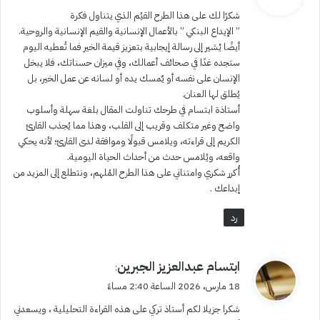
و
شكرًا لك على هذا الطرح القيُم الذي يتناول فكرة
ل
‏” الإيداع البنكي ” بالأعمال الإنسانية والقيم الإنسانية والروحية.
‏أيضًا يْشير إلى رسالة إيجابية بتعزيز قيمة الخير فما تُعطيه اليوم
ستجده غدًا في صحائف أعمالك، وفي ميزان حسناتك، فلا يبخل
الإنسان على نفسه أو يٌمسك يده أو لسانه عن عمل الخير، بل
يُطلق لها العنان.
‏أستاذة ابتسام في طرحك تناولت المقال بلغة سهلة وأسلوب
واضح وغير متكلف وقريب إلى القلب، وهذا مما يُجذب القارئ
الكريم إلى قراءته، ويلامس قبولًا وموافقة لدى القارئ؛ لأنه يحكي
واقعه، ويُلامس حدث من أحداث الحياة اليومية.
‏أُكرر شكري وامتناني على هذا الطرح المُلهم، ونتطلع إلى المزيد من
إبداعك .
رد
ي
ابتسام عبدالعزيز الجبرين
:
ق
18 مارس، 2026 الساعة 2:40 مساءً
و
‏شكرا جزيلا لكم أستاذ تركي على هذه القراءة التحليلية ، ويسعدني
ل