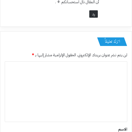
أن المقال نال استحسانكم ⚘️ .
رد
اترك تعليقاً
لن يتم نشر عنوان بريدك الإلكتروني.
الحقول الإلزامية مشار إليها بـ
*
ا
ل
ت
ع
ل
ي
ق
*
الاسم