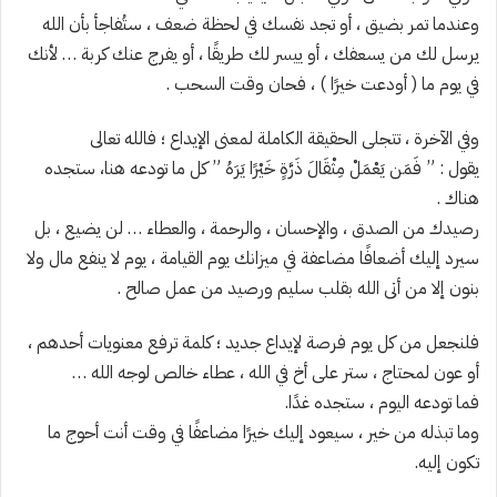
وعندما تمر بضيق ، أو تجد نفسك في لحظة ضعف ، ستُفاجأ بأن الله
يرسل لك من يسعفك ، أو ييسر لك طريقًا ، أو يفرج عنك كربة … لأنك
في يوم ما ( أودعت خيرًا ) ، فحان وقت السحب .
وفي الآخرة ، تتجلى الحقيقة الكاملة لمعنى الإيداع ؛ فالله تعالى
يقول : ” فَمَن يَعْمَلْ مِثْقَالَ ذَرَّةٍ خَيْرًا يَرَهُ ” كل ما تودعه هنا، ستجده
هناك .
رصيدك من الصدق ، والإحسان ، والرحمة ، والعطاء … لن يضيع ، بل
سيرد إليك أضعافًا مضاعفة في ميزانك يوم القيامة ، يوم لا ينفع مال ولا
بنون إلا من أتى الله بقلب سليم ورصيد من عمل صالح .
فلنجعل من كل يوم فرصة لإيداع جديد ؛ كلمة ترفع معنويات أحدهم ،
أو عون لمحتاج ، ستر على أخ في الله ، عطاء خالص لوجه الله …
فما تودعه اليوم ، ستجده غدًا.
وما تبذله من خير ، سيعود إليك خيرًا مضاعفًا في وقت أنت أحوج ما
تكون إليه.