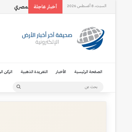
ل القوة إلى فعل
السبت، 8 أغسطس 2026
‏العامل المصري
غُصن حبق و
أخبار عاجلة
الصفحة الرئيسية
الأخبار
التغريدة الذهبية
الركن ال
بحث
عن