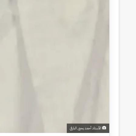
الأستاذ أحمد يحيى البارقي