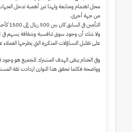
محل اهتمام ومتابعة ولهذا تبرز أهمية تدخل الجهات 
من جهة أخرى.
التأمين في السابق كان بين 500 ريال إلى 1500 كأحد اعلى ( ضد الغير ) والآن أصبح يترواح بين 1650 كأقل مستوى موجود في السوق ويعلوا ويرتفع إلى اكثر من 3000 ؟
ولا شك أن وجود سوق تنافسية وشفافة يسهم في تقد
على تقليل التساؤلات المتكررة التي يطرحها العملاء 
وفي الختام يبقى الهدف المشترك للجميع هو وجود قط
وواضحة فكلما تحقق هذا التوازن ازدادت ثقة المسته