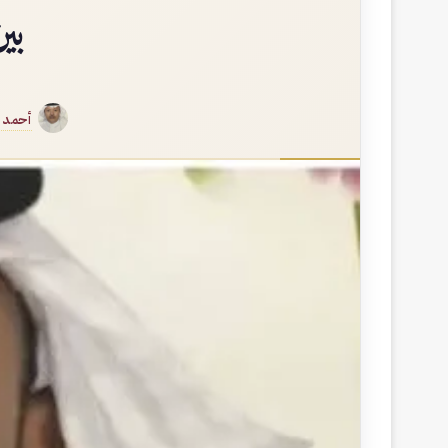
بي
أحمد ي