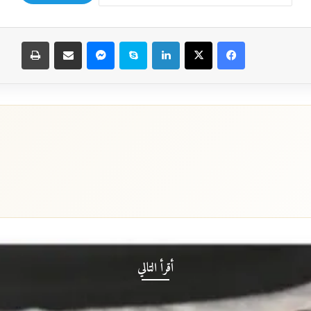
فيسبوك
‫X
لينكدإن
سكايب
ماسنجر
مشاركة عبر البريد
طباعة
أقرأ التالي