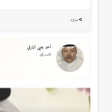
شاركها
أحمد يحيى البارقي
كاتب رأي