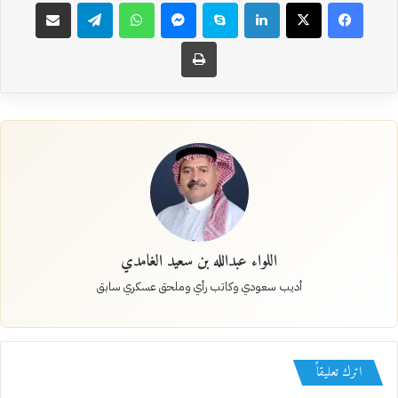
فيسبوك
‫X
لينكدإن
سكايب
ماسنجر
واتساب
تيلقرام
مشاركة عبر البريد
طباعة
اللواء عبدالله بن سعيد الغامدي
أديب سعودي وكاتب رأي وملحق عسكري سابق
اترك تعليقاً