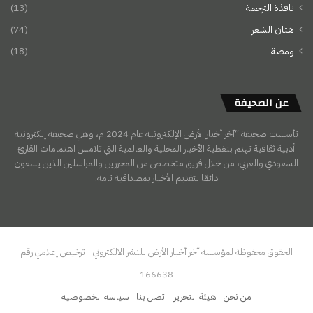
نافذة الترجمة
(13)
هتان الشعر
(74)
ومضة
(18)
عن الصحيفة
تأسست صحيفة “آخر أخبار الأرض الإلكترونية عام 2024 م، وهي صحيفة إلكترونية
أدبية ثقافية تهتم بتغطية الأخبار المحلية والعالمية التي تلامس اهتمامات القارئ
السعودي والعربي، من خلال فريق متخصص من المحررين والمراسلين الذين يسعون
دائمًا لتقديم الأخبار بمصداقية تامة.
الحقوق محفوظة لمؤسسة آخر أخبار الأرض للنشر الالكتروني - ترخيص إعلامي رقم
166638
من نحن
هيئة التحرير
اتصل بنا
سياسه الخصوصيه