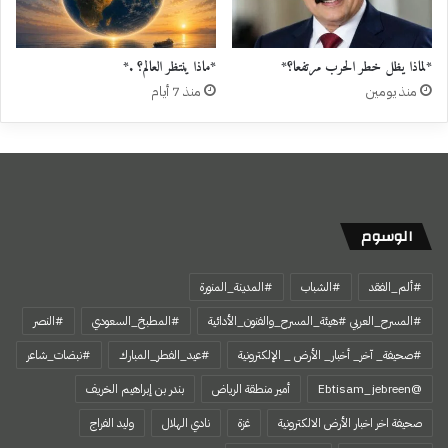
*لماذا يظل خطر الحرب مرتفعا؟*
*ماذا ينتظر العالم؟ .*
منذ يومين
منذ 7 أيام
الوسوم
#ألم_الفقد
#الشباب
#المدينة_المنورة
#المسرح_العربي #هيئة_المسرح_والفنون_الأدائية
#المطبخ_السعودي
#النصر
#صحيفة_ آخر_ أخبار_ الأرض _ الإلكترونية
#عيد_الفطر_المبارك
#نبضات_شاعر
@Ebtisam_jebreen
أمير منطقة الرياض
بندر بن إبراهيم الخريف
صحيفة اخر اخبار الأرض الالكترونية
غزة
نادي الهلال
وليد الفراج