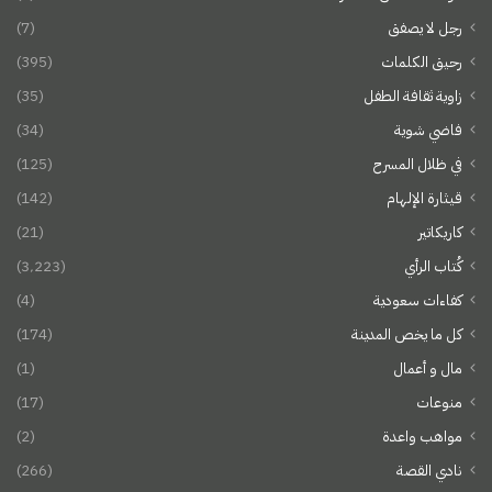
رجل لا يصفق
(7)
رحيق الكلمات
(395)
زاوية ثقافة الطفل
(35)
فاضي شوية
(34)
في ظلال المسرح
(125)
قيثارة الإلهام
(142)
كاريكاتير
(21)
كُتاب الرأي
(3٬223)
كفاءات سعودية
(4)
كل ما يخص المدينة
(174)
مال و أعمال
(1)
منوعات
(17)
مواهب واعدة
(2)
نادي القصة
(266)