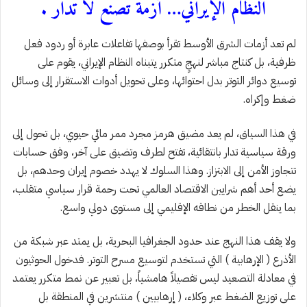
‎لم تعد أزمات الشرق الأوسط تقرأ بوصفها تفاعلات عابرة أو ردود فعل
ظرفية، بل كنتاج مباشر لنهجٍ متكرر يتبناه النظام الإيراني، يقوم على
توسيع دوائر التوتر بدل احتوائها، وعلى تحويل أدوات الاستقرار إلى وسائل
ضغط وإكراه.
‎في هذا السياق، لم يعد مضيق هرمز مجرد ممر مائي حيوي، بل تحول إلى
ورقة سياسية تدار بانتقائية، تفتح لطرف وتضيق على آخر، وفق حسابات
تتجاوز الأمن إلى الابتزاز. وهذا السلوك لا يهدد خصوم إيران وحدهم، بل
يضع أحد أهم شرايين الاقتصاد العالمي تحت رحمة قرار سياسي متقلب،
بما ينقل الخطر من نطاقه الإقليمي إلى مستوى دولي واسع.
‎ولا يقف هذا النهج عند حدود الجغرافيا البحرية، بل يمتد عبر شبكة من
الأذرع ( الإرهابية ) التي تستخدم لتوسيع مسرح التوتر. فدخول الحوثيون
في معادلة التصعيد ليس تفصيلاً هامشياً، بل تعبير عن نمط متكرر يعتمد
على توزيع الضغط عبر وكلاء، ( إرهابيين ) منتشرين في المنطقة بل