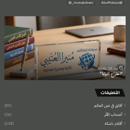
‏@AbuMotazz
*اختراع
النهاية*
منذ 38 دقيقة
*اختراع النهاية*
التصنيفات
آفاق في عين العالم
(85)
أصحاب الأثر
(26)
أقلام ناشئة
(138)