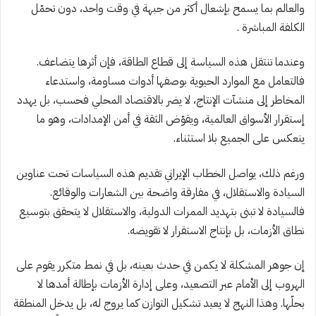
والعالم بما يسمح بإشعال أكثر من جبهة في وقت واحد، دون تحمّل
الكلفة المباشرة .
‎وعندما تنتقل هذه السياسة إلى قطاع الطاقة، فإن أثرها يتضاعف.
فالتعامل مع الموارد الحيوية بوصفها أدوات مساومة، واستدعاء
المخاطر إلى منشآت الإنتاج، لا يضر بالاقتصاد المحلي فحسب، بل يهدد
إستقرار الأسواق العالمية، ويقوّض الثقة في أمن الإمدادات، وهو ما
ينعكس على الجميع بلا استثناء.
‎ورغم ذلك، يواصل الخطاب الإيراني تقديم هذه السياسات تحت عناوين
السيادة والاستقلال، في مفارقة واضحة بين الشعارات والوقائع.
فالسيادة لا تبنى بتهديد الممرات الدولية، والاستقلال لا يتحقق بتوسيع
نطاق الأزمات، بل بإنتاج الاستقرار لا تقويضه.
‎إن جوهر المشكلة لا يكمن في حدث بعينه، بل في نمط متكرر يقوم على
الهروب إلى الأمام عبر التصعيد، وعلى إدارة الأزمات بإطالة أمدها لا
بحلّها. وهذا النهج لا يعيد تشكيل التوازن كما يروج له، بل يدخل المنطقة