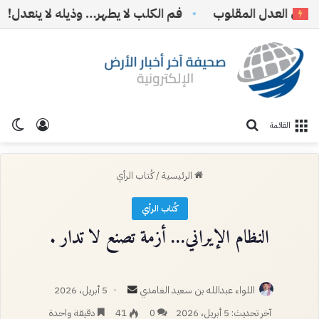
 العدل المقلوب
فم الكلب لا يطهر… وذيله لا ينعدل!
*
تسجيل ا
الو
بحث عن
القائمة
الرئيسية
/
كُتاب الرأي
كُتاب الرأي
أرسل
اللواء عبدالله بن سعيد الغامدي
5 أبريل، 2026
بريدا
آخر تحديث: 5 أبريل، 2026
0
41
دقيقة واحدة