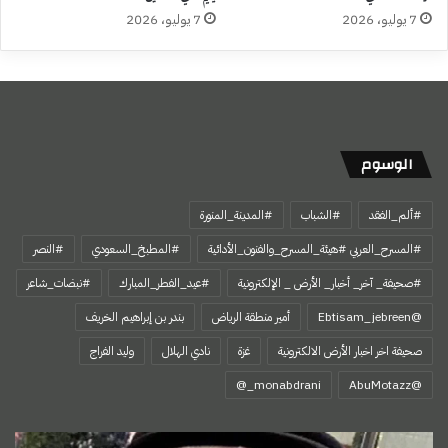
7 يوليو، 2026
7 يوليو، 2026
الوسوم
#ألم_الفقد
#الشباب
#المدينة_المنورة
#المسرح_العربي #هيئة_المسرح_والفنون_الأدائية
#المطبخ_السعودي
#النصر
#صحيفة_ آخر_ أخبار_ الأرض _ الإلكترونية
#عيد_الفطر_المبارك
#نبضات_شاعر
@Ebtisam_jebreen
أمير منطقة الرياض
بندر بن إبراهيم الخريف
صحيفة اخر اخبار الأرض الالكترونية
غزة
نادي الهلال
وليد الفراج
‏@AbuMotazz
حين