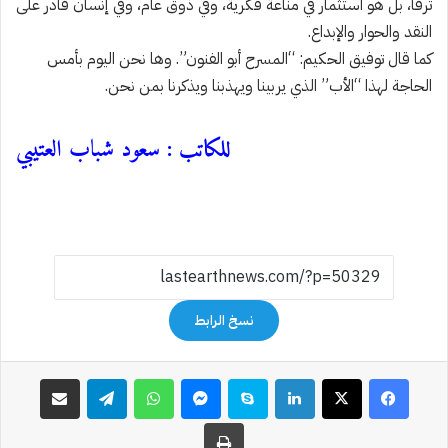
ترفاً، بل هو استثمار في مناعة فكرية، وفي ذوق عام، وفي إنسان قادر على
النقد والحوار والإبداع.
كما قال توفيق الحكيم: “المسرح أبو الفنون”. وها نحن اليوم بأمس
الحاجة لهذا “الأب” الذي يربينا ويهذبنا ويذكرنا بمن نحن.
للكاتب : سعود شباب العتيبي
نسخ الرابط
فيسبوك
‫X
لينكدإن
سكايب
ماسنجر
واتساب
تيلقرام
مشاركة عبر البريد
طباعة