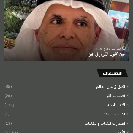
تتحول
القوة
إلى
فعل
منذ ساعة واحدة
حين تتحول القوة إلى فعل
التصنيفات
آفاق في عين العالم
(85)
أصحاب الأثر
(26)
أقلام ناشئة
(137)
ابتسامة العدد
(4)
اصدارات الكُتاب والكاتبات
(13)
الأخبار
(2٬458)