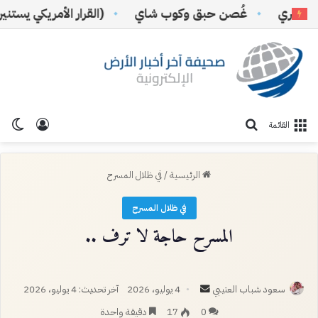
ري
غُصن حبق وكوب شاي
(القرار الأمريكي يستنير بال
تسجيل ا
الو
بحث عن
القائمة
الرئيسية
/
في ظلال المسرح
في ظلال المسرح
المسرح حاجة لا ترف ..
أرسل
سعود شباب العتيبي
4 يوليو، 2026
آخر تحديث: 4 يوليو، 2026
بريدا
0
17
دقيقة واحدة