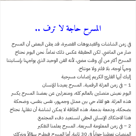
المسرح حاجة لا ترف ..
في زمن الشاشات والفيديوهات القصيرة، قد يظن البعض أن المسرح
صار من الماضي. لكن الحقيقة عكس ذلك تماماً. نحن اليوم نحتاج
المسرح أكثر من أي وقت مضى، لأنه الفن الوحيد الذي يواجهنا بإنسانيتنا
وجهاً لوجه، بلا فلتر ولا مونتاج.
إليك أيها القارئ الكريم إضاءات مسرحية
1 – في زمن العزلة الرقمية.. المسرح يعيدنا للإنسان
اليوم نعيش متصلين بالعالم كله، ومنعزلين عن بعضنا. المسرح يكسر
هذه العزلة. هو لقاء حي بين ممثل وجمهور، نفس بنفس، وضحكة
بضحكة، ودمعة بدمعة. هذه الطاقة لا يمكن لشاشة أن تنقلها. نحتاج
هذا الاحتكاك الإنساني الحقي لنستعيد دفء المجتمع.
2 – في زمن المعلومة السريعة.. المسرح يعلمنا التفكير
المنصات تعطينا جواباً في 30 ثانية. أما المسرح فيطرح سؤالاً ويتركك