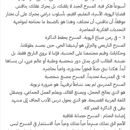
أسبوعاً تفكر فيه. المسرح الجيد لا يلقنك، بل يحرك عقلك. يناقش
قضايا الهوية، الأسرة، التعليم، القيم، بأسلوب درامي يجبرك على أن تختار
موقفاً، أن تناقش، أن تختلف. وهذا هو بالضبط ما نحتاجه لمواجهة
التحديات الفكرية المعاصرة.
3 – في زمن ضياع الهوية.. المسرح يحفظ الذاكرة
المسرح التاريخي والتراثي هو أرشيفنا الحي. حين نجسد بطولاتنا،
وحكاياتنا، وقيم مجتمعنا على الخشبة، فإننا لا نروي التاريخ فقط، بل
نعيشه. الطالب الذي يمثل دور شخصية وطنية أو عالم عربي، لن ينساها
أبداً. هكذا نبني جيلاً فخوراً بجذوره، واعياً بحاضره.
4- في المدرسة تحديداً.. المسرح مصنع شخصية
المسرح المدرسي لم يعد نشاطاً ترفيهياً. هو ضرورة تربوية.
هو الذي يعالج الخجل، ويصنع القائد، ويعلم العمل الجماعي، ويصقل
اللغة العربية الفصيحة. هو الذي يحول درس الأدب الجاف إلى مشهد
يبقى في الذاكرة العمر كله.
إضاءة الختام : المسرح حصانة ثقافية
الأمم التي تملك مسرحاً حياً تملك وعياً حياً. الاستثمار في المسرح ليس