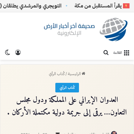
قرأ المستقبل من مكة
التويجري والمرشدي يطلقان (نادي 
تسجيل ا
الو
بحث عن
القائمة
الرئيسية
/
كُتاب الرأي
كُتاب الرأي
العدوان الإيراني على المملكة ودول مجلس
التعاون… يرقى إلى جريمة دولية مكتملة الأركان .