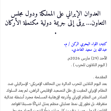
العدوان الإيراني على المملكة ودول مجلس
التعاون… يرقى إلى جريمة دولية مكتملة الأركان
.
كتبه؛ اللواء البحري الركن / م.
عبدالله بن سعيد الغامدي.
الأحد (29) مارس 2026م.
( اليوم الثلاثون للحرب ) .
المقدمة .
بعد اليوم الثلاثين للحرب الدائرة بين التحالف الإمريكي- الإسرائيلي ضد
النظام الإيراني المقيت في ظل التصعيد الإقليمي الراهن، لم يعد السلوك
الصادر عن النظام الإيراني وأذرعه الإرهابية المسلحة مجرد أنشطة عدائية
متفرقة، بل تطور إلى نمط عملياتي منظم يمثل انتهاكًا جسيمًا لقواعد
القانون الدولي، ويستهدف بشكل مباشر دولًا التزمت الحياد وضبط