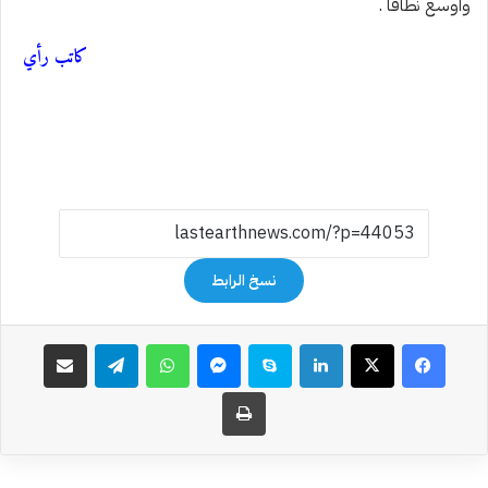
وأوسع نطاقًا .
كاتب رأي
نسخ الرابط
فيسبوك
‫X
لينكدإن
سكايب
ماسنجر
واتساب
تيلقرام
مشاركة عبر البريد
طباعة