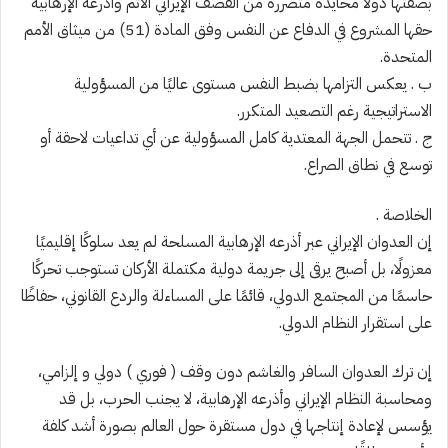
بصفتها دولا محايدة متضررة من القصف الإيراني الآثم وأذرعه الإرهابية
حقها المشروع في الدفاع عن النفس وفق المادة (51) من ميثاق الأمم
المتحدة.
ب . يعكس التزامها بضبط النفس مستوى عاليًا من المسؤولية
الاستراتيجية رغم التصعيد المتكرر.
ج . تتحمل الجهة المعتدية كامل المسؤولية عن أي تداعيات لاحقة أو
توسع في نطاق الصراع.
الخلاصة .
إن العدوان الإيراني عبر أذرعه الإرهابية المسلحة لم يعد سلوكًا إقليميًا
معزولًا، بل أصبح يرقى إلى جريمة دولية مكتملة الأركان تستوجب تحركًا
حاسمًا من المجتمع الدولي، قائمًا على المساءلة والردع القانوني، حفاظًا
على استقرار النظام الدولي.
إن ترك العدوان السافر والغاشم دون وقف ( فوري ) دولي و إلزامي،
ومحاسبة النظام الإيراني وأذرعه الإرهابية، لا يجنب الحرب، بل قد
يؤسس لإعادة إنتاجها في دول مستقرة حول العالم بصورة أشد كلفة