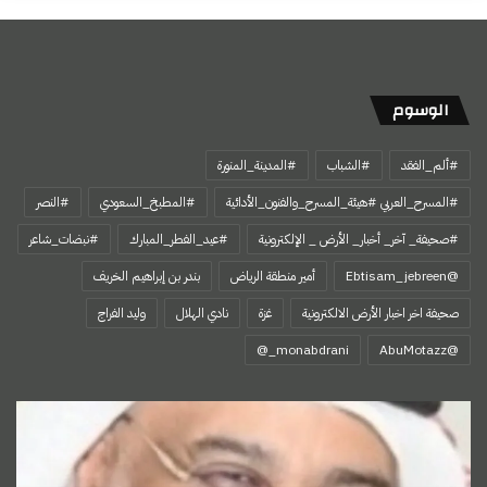
الوسوم
#ألم_الفقد
#الشباب
#المدينة_المنورة
#المسرح_العربي #هيئة_المسرح_والفنون_الأدائية
#المطبخ_السعودي
#النصر
#صحيفة_ آخر_ أخبار_ الأرض _ الإلكترونية
#عيد_الفطر_المبارك
#نبضات_شاعر
@Ebtisam_jebreen
أمير منطقة الرياض
بندر بن إبراهيم الخريف
صحيفة اخر اخبار الأرض الالكترونية
غزة
نادي الهلال
وليد الفراج
‏@AbuMotazz
المعركة
الآن
على
عقولنا