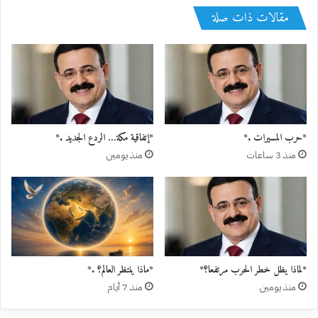
مقالات ذات صلة
*حرب المسيرات .*
*إتفاقية مكة… الردع الجديد .*
منذ 3 ساعات
منذ يومين
*لماذا يظل خطر الحرب مرتفعا؟*
*ماذا ينتظر العالم؟ .*
منذ يومين
منذ 7 أيام