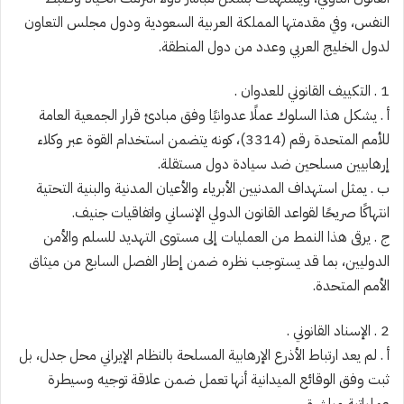
النفس، وفي مقدمتها المملكة العربية السعودية ودول مجلس التعاون
لدول الخليج العربي وعدد من دول المنطقة.
1 . التكييف القانوني للعدوان .
أ . يشكل هذا السلوك عملًا عدوانيًا وفق مبادئ قرار الجمعية العامة
للأمم المتحدة رقم (3314)، كونه يتضمن استخدام القوة عبر وكلاء
إرهابيين مسلحين ضد سيادة دول مستقلة.
ب . يمثل استهداف المدنيين الأبرياء والأعيان المدنية والبنية التحتية
انتهاكًا صريحًا لقواعد القانون الدولي الإنساني واتفاقيات جنيف.
ج . يرقى هذا النمط من العمليات إلى مستوى التهديد للسلم والأمن
الدوليين، بما قد يستوجب نظره ضمن إطار الفصل السابع من ميثاق
الأمم المتحدة.
2 . الإسناد القانوني .
أ . لم يعد ارتباط الأذرع الإرهابية المسلحة بالنظام الإيراني محل جدل، بل
ثبت وفق الوقائع الميدانية أنها تعمل ضمن علاقة توجيه وسيطرة
عملياتية مباشرة.