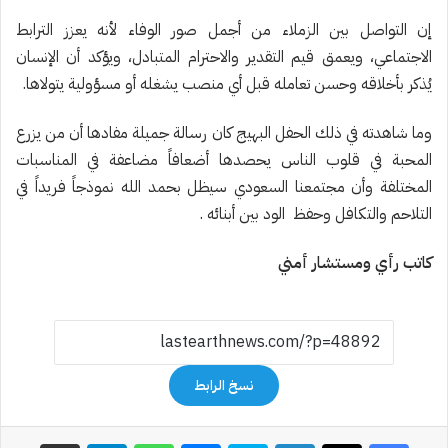
إن التواصل بين الزملاء من أجمل صور الوفاء لأنه يعزز الترابط
الاجتماعي، ويعمق قيم التقدير والاحترام المتبادل، ويؤكد أن الإنسان
يُذكر بأخلاقه وحسن تعامله قبل أي منصب يشغله أو مسؤولية يتولاها.
وما شاهدته في ذلك الحفل البهيج كان رسالة جميلة مفادها أن من يزرع
المحبة في قلوب الناس يحصدها أضعافاً مضاعفة في المناسبات
المختلفة وأن مجتمعنا السعودي سيظل بحمد الله نموذجاً فريداً في
التلاحم والتكافل وحفظ الود بين أبنائه .
كاتب رأي ومستشار أمني
نسخ الرابط
فيسبوك
‫X
لينكدإن
سكايب
ماسنجر
واتساب
تيلقرام
مشاركة عبر البريد