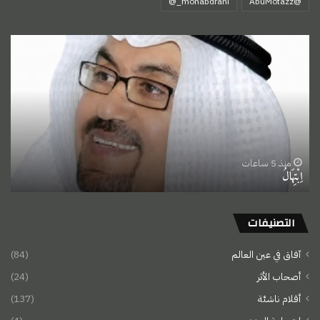
‏@AbuMotazz
اِبْتِهَالُ
منذ 5 ساعات
اِبْتِهَالُ
التصنيفات
آفاق في عين العالم
(84)
أصحاب الأثر
(24)
أقلام ناشئة
(137)