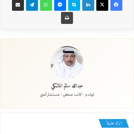
طباعة
عبدالله سالم المالكي
لواء.م - كاتب صحفي - مستشار أمني
اترك تعليقاً