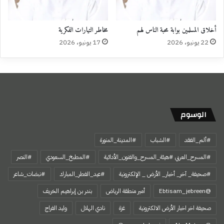
أخلاق المسلمين بوابة محبة الناس لهم
مخاطر التيارات الفكرية
22 يونيو، 2026
17 يونيو، 2026
الوسوم
#ألم_الفقد
#الشباب
#المدينة_المنورة
#المسرح_العربي #هيئة_المسرح_والفنون_الأدائية
#المطبخ_السعودي
#النصر
#صحيفة_ آخر_ أخبار_ الأرض _ الإلكترونية
#عيد_الفطر_المبارك
#نبضات_شاعر
@Ebtisam_jebreen
أمير منطقة الرياض
بندر بن إبراهيم الخريف
صحيفة اخر اخبار الأرض الالكترونية
غزة
نادي الهلال
وليد الفراج