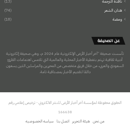
نافذة الترجمة
(13)
هتان الشعر
(74)
ومضة
(18)
عن الصحيفة
تأسست صحيفة “آخر أخبار الأرض الإلكترونية عام 2024 م، وهي صحيفة إلكترونية
أدبية ثقافية تهتم بتغطية الأخبار المحلية والعالمية التي تلامس اهتمامات القارئ
السعودي والعربي، من خلال فريق متخصص من المحررين والمراسلين الذين يسعون
دائمًا لتقديم الأخبار بمصداقية تامة.
الحقوق محفوظة لمؤسسة آخر أخبار الأرض للنشر الالكتروني - ترخيص إعلامي رقم
166638
من نحن
هيئة التحرير
اتصل بنا
سياسه الخصوصيه