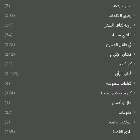
رجل لا يصفق
(7)
رحيق الكلمات
(392)
زاوية ثقافة الطفل
(34)
فاضي شوية
(34)
في ظلال المسرح
(123)
قيثارة الإلهام
(141)
كاريكاتير
(21)
كُتاب الرأي
(3٬199)
كفاءات سعودية
(4)
كل ما يخص المدينة
(174)
مال و أعمال
(1)
منوعات
(17)
مواهب واعدة
(2)
نادي القصة
(265)