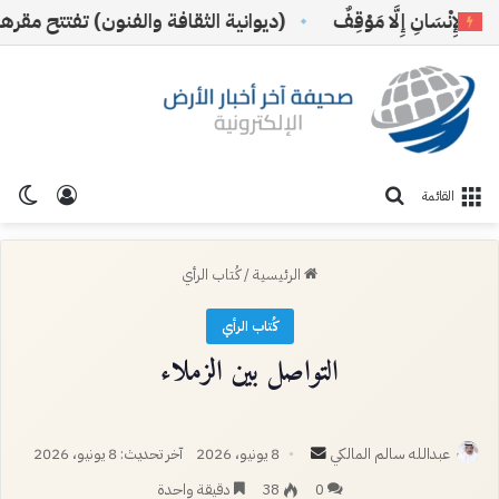
إِنْسَانِ إِلَّا مَوْقِفٌ
(ديوانية الثقافة والفنون) تفتتح مقرها الج
تسجيل ا
الو
بحث عن
القائمة
الرئيسية
/
كُتاب الرأي
كُتاب الرأي
التواصل بين الزملاء
أرسل
عبدالله سالم المالكي
8 يونيو، 2026
آخر تحديث: 8 يونيو، 2026
بريدا
0
38
دقيقة واحدة