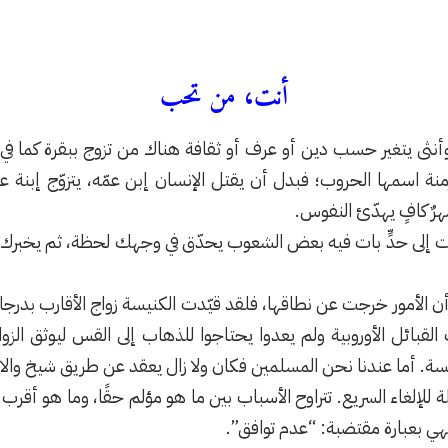
أنت، من تحب
ر وأنثى يتغير حسب دين أو عرف أو ثقافة هناك من تزوج ببقرة كما 
نة اسمها الحروب؛ فبدل أن يقتل الإنسان إبن عمّه، يتزوّج إبنة عم
هرٌ كافٍ يهدّئ النفوس.
ات إلى حدٍّ بات فيه بعض الشعوب يحدّق في وجهك لحظة، ثم يخبرك 
أمور خرجت عن نطاقها، فلقد قيّدت الكنيسة زواج الأقارب بدرجات بعي
بائل الأوروبية ولم يعدوا يحتاجوا للذهاب إلى القس ليوثق الزواج 
نيسة. أما عندنا نحن المسلمين فكان ولا زال يعقد عن طريق شيخ والان
 للإلغاء السريع. تتراوح الأسباب بين ما هو مؤلم حقًا، وما هو أقرب
تهي بعبارة مقتضبة: “عدم توافق”.