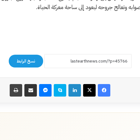
 صوابه وتعالج جروحه ليعود إلى ساحة معركة الحياة.
نسخ الرابط
فيسبوك
‫X
لينكدإن
سكايب
ماسنجر
مشاركة عبر البريد
طباعة