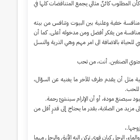
كأن المطلوب كائنٌ مثالي يجمع المتناقضات كلها في
 منافسة خفية وعلنية بين البيوت وتنافس من بيته
ب منافسة من يفكر أفضل ومن مدخوله أعلى. كما أن
سي للحياة بالاضافة الى امر مهم وهي الذرية والنسل
يحتوي الصنفين. أنت، من تحب
ية مثل أن يقدم طرف للآخر ما يغنيه عن السؤال،
 للحب.
يود سيصنع مودة، أو أن الإلزام سينشئ رحمة.
 مزيد من الصلابة، بقدر ما يحتاج إلى قدرٍ أقل من
وجها.،
لماء، الرجل كيان قوي تركن اليه الأنثى والرجل مهما