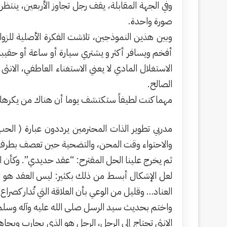
وفي الجهة المقابلة، يقف رجل تجاوز الأربعين، ينتظ
صورة واحدة.
وبين هذين النموذجين، تلاشت الفكرة الأصلية للزو
أفخم ويسافر أكثر و يشتري سيارة أو ساعة أو حقيب
الاستغلال المادي لا يعني الاستغناء العاطفي، الانث
الصالح.
مهما كنت لطيفاً ستكتشف يوما أن هناك من يكرهك 
مدربي تطوير الذات المحترمين يرددون عبارة ( ال
والاحتواء وقت المحن، والتضحية حين تعصف بطرف 
ثم يخرج علينا الحل المقترح: “عقد حديدي”. وكأن ا
لعل الإشكال أبسط من ذلك بكثير: ليس العقد هو الضع
العناد… وقليل من الوعي بأن العلاقة التي تُدار كصراع،
واختم بحديث سيد الرسل صلى الله عليه وآله وسلم حديث
الانثى تحتاج إلى الرجل، الرجل هو الذي يحارب ويجاهد