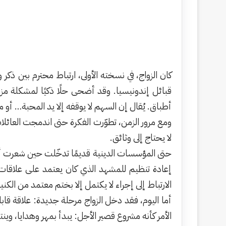
كان الزواج، في نسخته الأولى، ارتباط محترم بين ذك
قبائل إندونيسيا. وقد أضحى حلًا ذكيًا لمشكلة مزم
أطباق. يُقال إن السهم لا يوقفه إلا يد المحبة… أو م
ومع مرور الزمن، تطوّرت الفكرة حتى اندمجت العائل
لا يحتاج إلى وثائق.
حتى المؤسسات الدينية قديمًا تدخّلت حين شعرت أن ال
إعادة تنظيم للمشهد الذي كان يعتمد على علاقات الق
الارتباط إلى إجراء لا يكتمل إلا بختم معتمد من الك
أما اليوم، فقد دخل الزواج مرحلة جديدة: علاقة قابلة
الأمر كأنه مشروع قصير الأجل: يبدأ بمهر وهدايا، وين