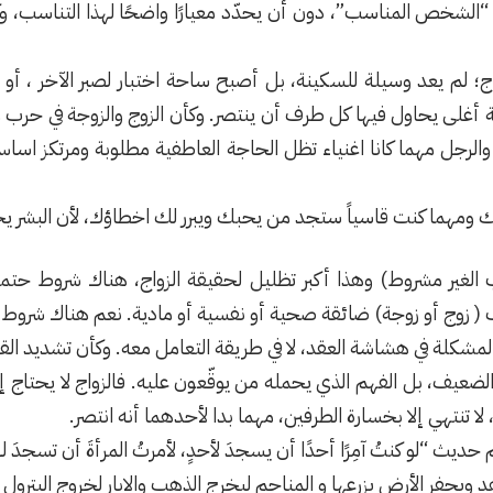
ر “الشخص المناسب”، دون أن يحدّد معيارًا واضحًا لهذا التناسب، و
اج؛ لم يعد وسيلة للسكينة، بل أصبح ساحة اختبار لصبر الآخر ، أو
ة أغلى يحاول فيها كل طرف أن ينتصر. وكأن الزوج والزوجة في حر
ى والرجل مهما كانا اغنياء تظل الحاجة العاطفية مطلوبة ومرتكز اسا
ومهما كنت قاسياً ستجد من يحبك ويبرر لك اخطاؤك، لأن البشر 
حب الغير مشروط) وهذا أكبر تظليل لحقيقة الزواج، هناك شروط حتم
( زوج أو زوجة) ضائقة صحية أو نفسية أو مادية. نعم هناك شروط
لمشكلة في هشاشة العقد، لا في طريقة التعامل معه. وكأن تشديد الق
يف، بل الفهم الذي يحمله من يوقّعون عليه. فالزواج لا يحتاج إلى
 لا تنتهي إلا بخسارة الطرفين، مهما بدا لأحدهما أنه انتصر.
 “لو كنتُ آمِرًا أحدًا أن يسجدَ لأحدٍ، لأمرتُ المرأةَ أن تسجدَ لز
 ويحفر الأرض يزرعها و المناجم ليخرج الذهب والابار لخروج البترول وا