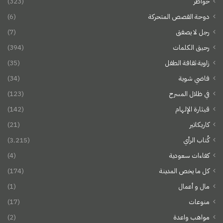
خواطر
(323)
دوحة القصص المتحركة
(6)
رجل لا يصفق
(7)
رحيق الكلمات
(394)
زاوية ثقافة الطفل
(35)
فاضي شوية
(34)
في ظلال المسرح
(123)
قيثارة الإلهام
(142)
كاريكاتير
(21)
كُتاب الرأي
(3٬215)
كفاءات سعودية
(4)
كل ما يخص المدينة
(174)
مال و أعمال
(1)
منوعات
(17)
مواهب واعدة
(2)