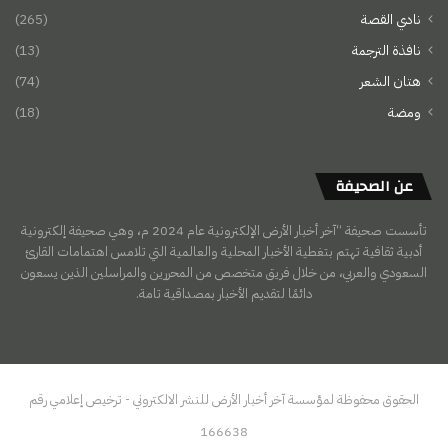
نادي القصة
(265)
نافذة الترجمة
(13)
هتان الشعر
(74)
ومضة
(18)
عن الصحيفة
تأسست صحيفة “آخر أخبار الأرض الإلكترونية عام 2024 م، وهي صحيفة إلكترونية
أدبية ثقافية تهتم بتغطية الأخبار المحلية والعالمية التي تلامس اهتمامات القارئ
السعودي والعربي، من خلال فريق متخصص من المحررين والمراسلين الذين يسعون
دائمًا لتقديم الأخبار بمصداقية تامة.
الحقوق محفوظة لمؤسسة آخر أخبار الأرض للنشر الالكتروني - ترخيص إعلامي رقم
166638