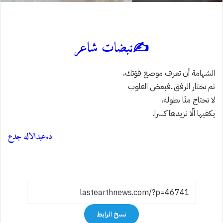
✍️نبضات شاعر
الشهامة أن تعرف موضع قوّتك،
ثم تختار الرفق..فبعض القلوب
لا تحتاج منّا بطولة،
يكفيها ألّا نزيدها كسرا.
د.عبدالاله جدع
نسخ الرابط