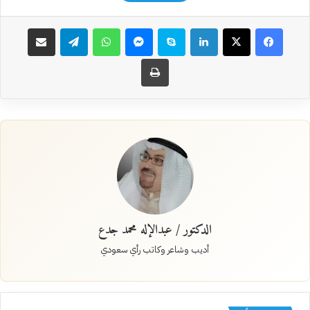
فيسبوك
‫X
لينكدإن
سكايب
ماسنجر
واتساب
تيلقرام
مشاركة عبر البريد
طباعة
الدكتور / عبدالإله محمد جدع
أديب وشاعر وكاتب رأي سعودي