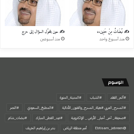
✍️ نَبَضَاتٌ مِنْ حَنِين،،
✍️ حين يتحوّل السؤال إلى حرج
منذ أسبوع واحد
منذ أسبوعين
الوسوم
#ألم_الفقد
#الشباب
#المدينة_المنورة
#المسرح_العربي #هيئة_المسرح_والفنون_الأدائية
#المطبخ_السعودي
#النصر
#صحيفة_ آخر_ أخبار_ الأرض _ الإلكترونية
#عيد_الفطر_المبارك
#نبضات_شاعر
@Ebtisam_jebreen
أمير منطقة الرياض
بندر بن إبراهيم الخريف