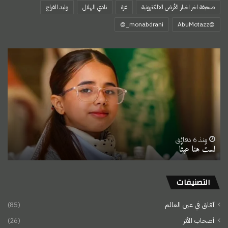
صحيفة اخر اخبار الأرض الالكترونية
غزة
نادي الهلال
وليد الفراج
‏@AbuMotazz
لستُ
هنا
عبثًا
منذ 6 دقائق
لستُ هنا عبثًا
التصنيفات
آفاق في عين العالم
(85)
أصحاب الأثر
(26)