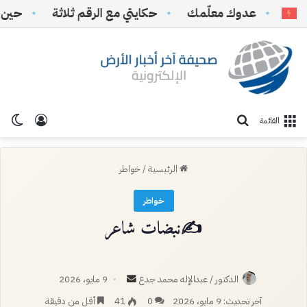
عدوك معلّمك
حكايتي مع الرقم ثلاثة
حين تتحو
تسجيل ا
الو
بحث عن
القائمة
الرئيسية
/
خواطر
خواطر
✍️نبضات شاعر
أرسل
الدكتور / عبدالإله محمد جدع
9 مايو، 2026
بريدا
آخر تحديث: 9 مايو، 2026
0
41
أقل من دقيقة