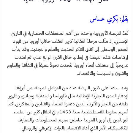
بقلم: بكري عساس
تُعدّ النهضة الأوروبية واحدة من أهم المنعطفات الحضارية في التاريخ
الإنساني، إذ مثّلت مرحلة انتقالية كبرى انتقلت خلالها أوروبا من قيود
العصور الوسطى إلى آفاق الفكر الحديث والعلم والتجديد. وقد بدأت
إرهاصات هذه النهضة في إيطاليا خلال القرن الرابع عشر، ثم امتدت
تدريجياً إلى مختلف أنحاء أوروبا، لتُحدث تحولاً عميقاً في الثقافة والعلوم
والفنون والسياسة والاقتصاد.
وقد ساعد على ظهور النهضة عدد من العوامل المهمة، من أبرزها
ازدهار المدن التجارية الإيطالية مثل فلورنسا والبندقية وميلانو، وظهور
طبقة من التجار والأثرياء الذين دعموا العلماء والفنانين والمفكرين. كما
أسهم سقوط القسطنطينية سنة 1453م في انتقال كثير من العلماء
اليونانيين إلى أوروبا الغربية حاملين معهم المخطوطات والمعارف
الكلاسيكية، الأمر الذي أعاد الاهتمام بالتراث الإغريقي والروماني.