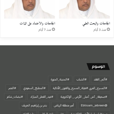
الجامعات والبحث العلمي
الجامعات والاعتماد على الذات
منذ 3 أيام
منذ 7 أيام
الوسوم
#ألم_الفقد
#الشباب
#المدينة_المنورة
#المسرح_العربي #هيئة_المسرح_والفنون_الأدائية
#المطبخ_السعودي
#النصر
#صحيفة_ آخر_ أخبار_ الأرض _ الإلكترونية
#عيد_الفطر_المبارك
#نبضات_شاعر
@Ebtisam_jebreen
أمير منطقة الرياض
بندر بن إبراهيم الخريف
صحيفة اخر اخبار الأرض الالكترونية
غزة
نادي الهلال
وليد الفراج