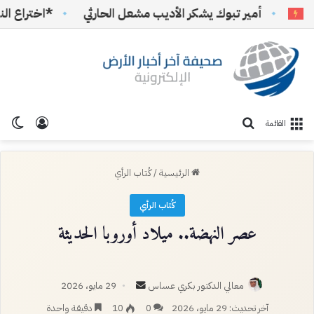
أمير تبوك يشكر الأديب مشعل الحارثي
*اختراع النهاية*
تسجيل ا
الو
بحث عن
القائمة
الرئيسية
/
كُتاب الرأي
كُتاب الرأي
عصر النهضة.. ميلاد أوروبا الحديثة
أرسل
معالي الدكتور بكري عساس
29 مايو، 2026
بريدا
آخر تحديث: 29 مايو، 2026
0
10
دقيقة واحدة