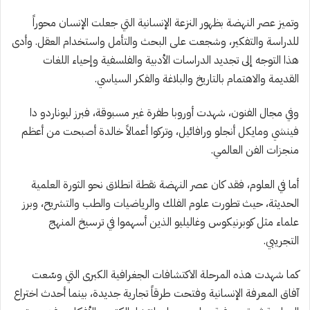
وتميز عصر النهضة بظهور النزعة الإنسانية التي جعلت الإنسان محوراً
للدراسة والتفكير، وشجعت على البحث والتأمل واستخدام العقل. وأدى
هذا التوجه إلى تجديد الدراسات الأدبية والفلسفية وإحياء اللغات
القديمة والاهتمام بالتاريخ والبلاغة والفكر السياسي.
وفي مجال الفنون، شهدت أوروبا طفرة غير مسبوقة، فبرز ليوناردو دا
فينشي ومايكل أنجلو ورافائيل، وتركوا أعمالاً خالدة أصبحت من أعظم
منجزات الفن العالمي.
أما في العلوم، فقد كان عصر النهضة نقطة انطلاق نحو الثورة العلمية
الحديثة، حيث تطورت علوم الفلك والرياضيات والطب والتشريح، وبرز
علماء مثل كوبرنيكوس وغاليليو الذين أسهموا في ترسيخ المنهج
التجريبي.
كما شهدت هذه المرحلة الاكتشافات الجغرافية الكبرى التي وسّعت
آفاق المعرفة الإنسانية وفتحت طرقاً تجارية جديدة، بينما أحدث اختراع