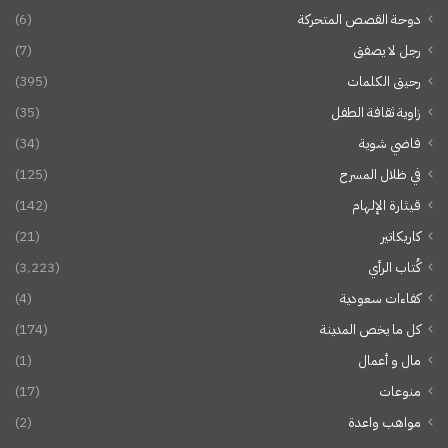
دوحة القصص المتحركة
(6)
رجل لا يصفق
(7)
رحيق الكلمات
(395)
زاوية ثقافة الطفل
(35)
فاضي شوية
(34)
في ظلال المسرح
(125)
قيثارة الإلهام
(142)
كاريكاتير
(21)
كُتاب الرأي
(3٬223)
كفاءات سعودية
(4)
كل ما يخص المدينة
(174)
مال و أعمال
(1)
منوعات
(17)
مواهب واعدة
(2)