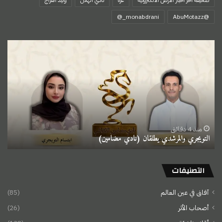
‏@AbuMotazz
التويجري
والمرشدي
يطلقان
(نادي
مضامين)
منذ 4 دقائق
التويجري والمرشدي يطلقان (نادي مضامين)
التصنيفات
آفاق في عين العالم
(85)
أصحاب الأثر
(26)