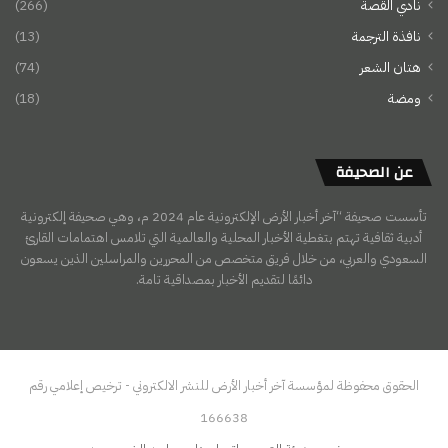
نادي القصة
(266)
نافذة الترجمة
(13)
هتان الشعر
(74)
ومضة
(18)
عن الصحيفة
تأسست صحيفة “آخر أخبار الأرض الإلكترونية عام 2024 م، وهي صحيفة إلكترونية
أدبية ثقافية تهتم بتغطية الأخبار المحلية والعالمية التي تلامس اهتمامات القارئ
السعودي والعربي، من خلال فريق متخصص من المحررين والمراسلين الذين يسعون
دائمًا لتقديم الأخبار بمصداقية تامة.
الحقوق محفوظة لمؤسسة آخر أخبار الأرض للنشر الالكتروني - ترخيص إعلامي رقم
166638