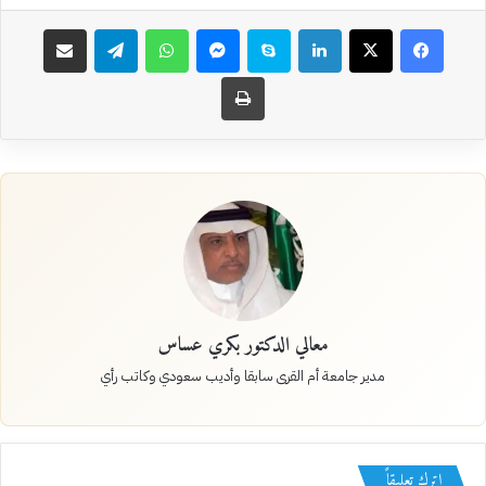
فيسبوك
‫X
لينكدإن
سكايب
ماسنجر
واتساب
تيلقرام
مشاركة عبر البريد
طباعة
معالي الدكتور بكري عساس
مدير جامعة أم القرى سابقا وأديب سعودي وكاتب رأي
اترك تعليقاً