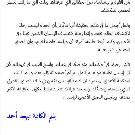
من القوة والهشاشة، من الحقائق التي عرفناها وتلك التي ما زالت تنتظر
لحظتها لتنكشف.
ولعل أجمل ما في هذه الحقيقة أنها تذكّرنا بأن الحياة ليست رحلة
لاكتشاف العالم فقط وإنما رحلة لاكتشاف الإنسان الكامن فينا وفي
الآخرين. وكلما أزحنا طبقة، أدركنا أن وراءها طبقة أخرى، وأن العمق
الحقيقي لا نهاية له.
فكن رحيمًا في أحكامك، متواضعًا في يقينك، واسع القلب في فهمك؛ لأن
كل إنسان تقابله هو عالم كامل لم تُقرأ صفحاته كلها بعد. وربما كانت
الحكمة الأعمق أن ندرك أن قيمة الإنسان تكمن في ذلك العمق اللامرئي
الذي يصنعه، ويشكّله، ويمنحه فرادته. هناك فقط تتكوّن الحقيقة الأكثر
صدقًا، ويتجلّى المعنى الأعمق
للإنسان
.
بقلم الكاتبة :بهجه أحمد