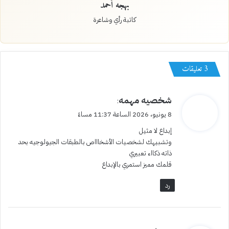
بهجه أحمد
كاتبة رأي وشاعرة
‫3 تعليقات
ي
شخصيه مهمه
:
ق
8 يونيو، 2026 الساعة 11:37 مساءً
و
إبداع لا مثيل
ل
وتشبيهك لشخصيات الأشخاااص بالطبقات الجيولوجيه بحد
ذاته ذكااء تعبيري
قلمك مميز استمري بالإبداع
رد
ي