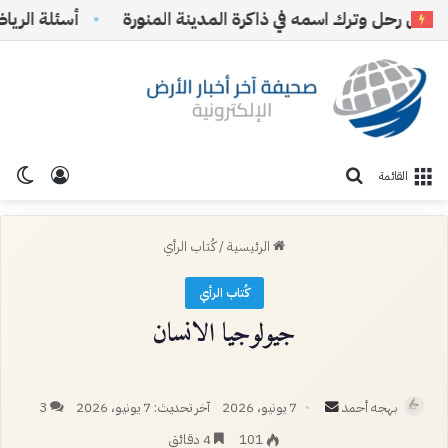
حل وترك اسمه في ذاكرة المدينة المنورة
أسئلة الرياض ومس
تسجيل ا
الو
بحث عن
القائمة
الرئيسية
/
كُتاب الرأي
كُتاب الرأي
جيولوجيا الانسان
أرسل
بهجه أحمد
7 يونيو، 2026
آخر تحديث: 7 يونيو، 2026
3
بريدا
101
4 دقائق