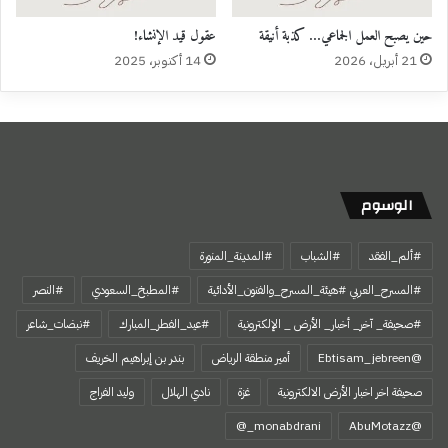
حين يصبح العمل الجماعي… كذبة أنيقة
عقول قيد الإنشاء!
21 أبريل، 2026
14 أكتوبر، 2025
الوسوم
#ألم_الفقد
#الشباب
#المدينة_المنورة
#المسرح_العربي #هيئة_المسرح_والفنون_الأدائية
#المطبخ_السعودي
#النصر
#صحيفة_ آخر_ أخبار_ الأرض _ الإلكترونية
#عيد_الفطر_المبارك
#نبضات_شاعر
@Ebtisam_jebreen
أمير منطقة الرياض
بندر بن إبراهيم الخريف
صحيفة اخر اخبار الأرض الالكترونية
غزة
نادي الهلال
وليد الفراج
‏@AbuMotazz