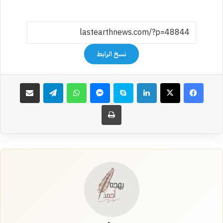
نسخ الرابط
فيسبوك
‫X
لينكدإن
سكايب
ماسنجر
واتساب
تيلقرام
مشاركة عبر البريد
طباعة