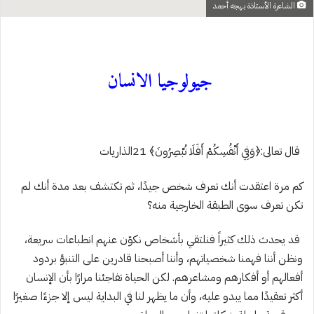
الشاعرة الأستاذة بهجه أحمد
جيولوجيا الانسان
قال تعالى:﴿وَفِي أَنْفُسِكُمْ أَفَلَا تُبْصِرُونَ﴾
21
الذاريات
كم مرة اعتقدت أنك تعرف شخص جيدًا، ثم تكتشف بعد مدة أنك لم
تكن تعرف سوى الطبقة الخارجية منه؟
قد يحدث ذلك كثيراً فنلتقي بأشخاص نكوّن عنهم انطباعات سريعة،
ونظن أننا فهمنا شخصياتهم، وأننا أصبحنا قادرين على التنبؤ بردود
أفعالهم أو أفكارهم ومشاعرهم. لكن الحياة تفاجئنا مرارًا بأن الإنسان
أكثر تعقيدًا مما يبدو عليه، وأن ما يظهر لنا في البداية ليس إلا جزءًا صغيرًا