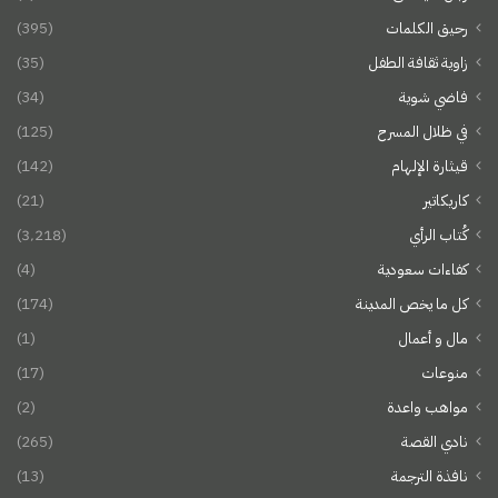
رحيق الكلمات
(395)
زاوية ثقافة الطفل
(35)
فاضي شوية
(34)
في ظلال المسرح
(125)
قيثارة الإلهام
(142)
كاريكاتير
(21)
كُتاب الرأي
(3٬218)
كفاءات سعودية
(4)
كل ما يخص المدينة
(174)
مال و أعمال
(1)
منوعات
(17)
مواهب واعدة
(2)
نادي القصة
(265)
نافذة الترجمة
(13)