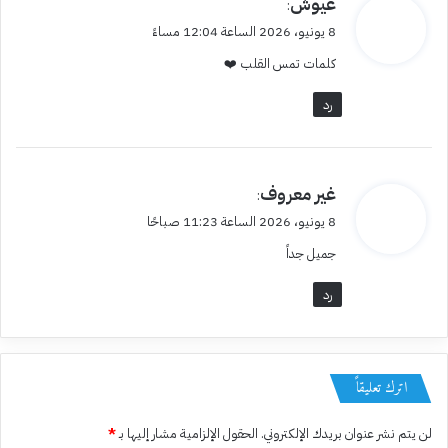
عيوش
:
ق
8 يونيو، 2026 الساعة 12:04 مساءً
و
كلمات تمس القلب ❤️
ل
رد
ي
غير معروف
:
ق
8 يونيو، 2026 الساعة 11:23 صباحًا
و
جميل جداً
ل
رد
اترك تعليقاً
لن يتم نشر عنوان بريدك الإلكتروني.
الحقول الإلزامية مشار إليها بـ
*