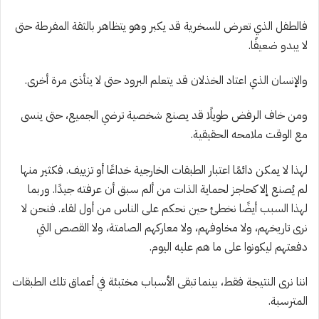
فالطفل الذي تعرض للسخرية قد يكبر وهو يتظاهر بالثقة المفرطة حتى
لا يبدو ضعيفًا.
والإنسان الذي اعتاد الخذلان قد يتعلم البرود حتى لا يتأذى مرة أخرى.
ومن خاف الرفض طويلًا قد يصنع شخصية ترضي الجميع، حتى ينسى
مع الوقت ملامحه الحقيقية.
لهذا لا يمكن دائمًا اعتبار الطبقات الخارجية خداعًا أو تزييف. فكثير منها
لم يُصنع إلا كحاجز لحماية الذات من ألم سبق أن عرفته جيدًا. وربما
لهذا السبب أيضًا نخطئ حين نحكم على الناس من أول لقاء. فنحن لا
نرى تاريخهم، ولا مخاوفهم، ولا معاركهم الصامتة، ولا القصص التي
دفعتهم ليكونوا على ما هم عليه اليوم.
اننا نرى النتيجة فقط، بينما تبقى الأسباب مختبئة في أعماق تلك الطبقات
المترسبة.