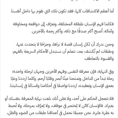
أما أعظم الاكتشافات كلها، فقد تكون تلك التي نقوم بها داخل أنفسنا.
فكلما فهم الإنسان طبقاته المختلفة، وتعرّف إلى دوافعه ومخاوفه
وآماله، أصبح أكثر صدقًا مع ذاته، وأكثر رحمة بالآخرين.
وحين ندرك أن لكل إنسان قصة لا نراها، وجراحًا لا يتحدث عنها،
وطبقات لم تُكشف بعد، نتعلم أن نستبدل الأحكام السريعة بالفهم،
والقسوة بالتعاطف.
وفي النهاية، فإن معرفة النفس وفهم الآخرين وجهان لرحلة واحدة؛
رحلة تبدأ من الداخل وتمنحنا عينًا أبصر وقلبًا أرحم. وكلما ازددنا وعيًا
بعمق الإنسان وتعقيده، ازددنا تواضعًا في أحكامنا واتساعًا في إنسانيتنا.
فلا تتعجل الحكم على أحد، ولا تظن أنك بلغت نهاية المعرفة بنفسك أو
بغيرك. فالإنسان كائن لا يُختصر في موقف، ولا يُعرَّف بمرحلة، ولا تُحيط
به نظرة عابرة. نحن جميعًا نحمل في أعماقنا طبقات من الضوء والظل،