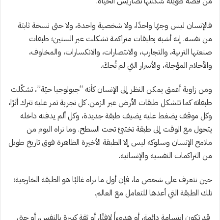
من قصة طويلة شكلتها تضاريس الحياة.
فالإنسان ليس وجهًا واحدًا، ولا شخصية واحدة، ولا حتى نسخة ثابتة
من نفسه. إنه أشبه بطبقات متراكمة تشكلت عبر السنين؛ طبقات
صنعتها التربية، والتجارب، والانتصارات، والانكسارات، والمخاوف،
والأحلام المؤجلة، والأسرار التي لم تُحكَ.
ومن زاوية أعمق يمكن النظر إلى الإنسان كأنه “جيولوجيا حيّة”، تشكّلت
طبقاته كما تتشكل طبقات الأرض عبر الزمن. كل تجربة تمر عليه تترك أثرًا،
وكل موقف يضغط عليه يضيف طبقة جديدة، وكل ألم يدفنه داخله
يتحول مع الوقت إلى طبقة تختبئ تحت السطح. وما نراه اليوم من
ملامح الإنسان وسلوكه ليس إلا الطبقة الأخيرة الظاهرة فوق تاريخ طويل
من التراكمات النفسية والإنسانية.
حين نتعرف على شخص ما، فإن أول ما نراه غالبًا هو الطبقة الخارجية؛
تلك الطبقة التي أعدها للتعامل مع العالم.
قد تكون ابتسامة دائمة، أو هدوءاً لافتًا، أو ثقة كبيرة بالنفس، أو حتى