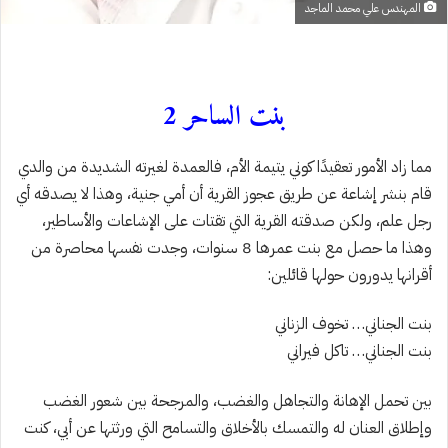
المهندس علي محمد الماجد
بنت الساحر 2
مما زاد الأمور تعقيدًا كوني يتيمة الأم، فالعمدة لغيرته الشديدة من والدي
قام بنشر إشاعة عن طريق عجوز القرية أن أمي جنية، وهذا لا يصدقه أي
رجل علم، ولكن صدقته القرية التي تقتات على الإشاعات والأساطير،
وهذا ما حصل مع بنت عمرها 8 سنوات، وجدت نفسها محاصرة من
أقرانها يدورون حولها قائلين:
بنت الجناني… تخوف الزناني
بنت الجناني… تاكل فيراني
بين تحمل الإهانة والتجاهل والغضب، والمرجحة بين شعور الغضب
وإطلاق العنان له والتمسك بالأخلاق والتسامح التي ورثتها عن أبي، كنت