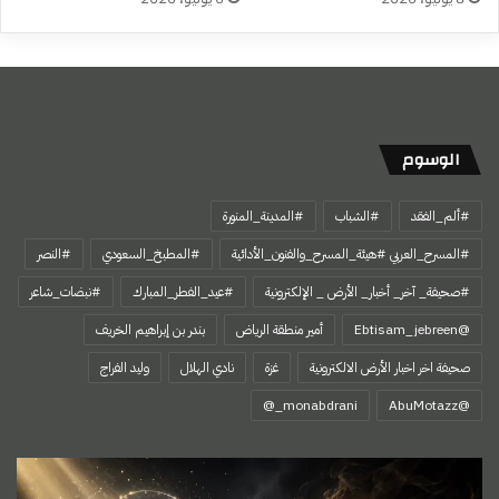
الوسوم
#ألم_الفقد
#الشباب
#المدينة_المنورة
#المسرح_العربي #هيئة_المسرح_والفنون_الأدائية
#المطبخ_السعودي
#النصر
#صحيفة_ آخر_ أخبار_ الأرض _ الإلكترونية
#عيد_الفطر_المبارك
#نبضات_شاعر
@Ebtisam_jebreen
أمير منطقة الرياض
بندر بن إبراهيم الخريف
صحيفة اخر اخبار الأرض الالكترونية
غزة
نادي الهلال
وليد الفراج
‏@AbuMotazz
حكايتي
مع