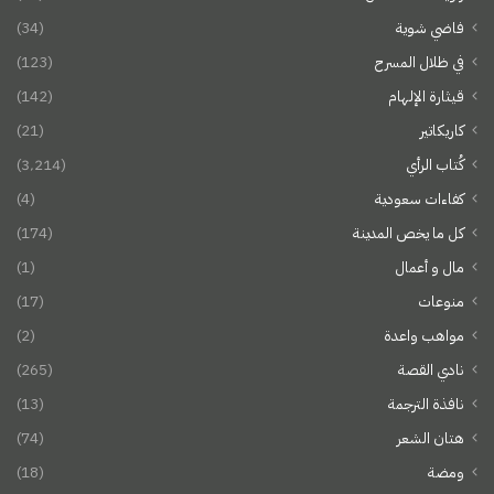
فاضي شوية
(34)
في ظلال المسرح
(123)
قيثارة الإلهام
(142)
كاريكاتير
(21)
كُتاب الرأي
(3٬214)
كفاءات سعودية
(4)
كل ما يخص المدينة
(174)
مال و أعمال
(1)
منوعات
(17)
مواهب واعدة
(2)
نادي القصة
(265)
نافذة الترجمة
(13)
هتان الشعر
(74)
ومضة
(18)