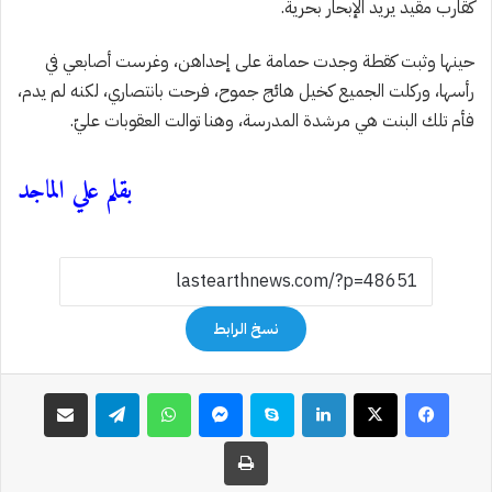
كقارب مقيد يريد الإبحار بحرية.
حينها وثبت كقطة وجدت حمامة على إحداهن، وغرست أصابعي في
رأسها، وركلت الجميع كخيل هائج جموح، فرحت بانتصاري، لكنه لم يدم،
فأم تلك البنت هي مرشدة المدرسة، وهنا توالت العقوبات عليّ.
بقلم علي الماجد
نسخ الرابط
فيسبوك
‫X
لينكدإن
سكايب
ماسنجر
واتساب
تيلقرام
مشاركة عبر البريد
طباعة