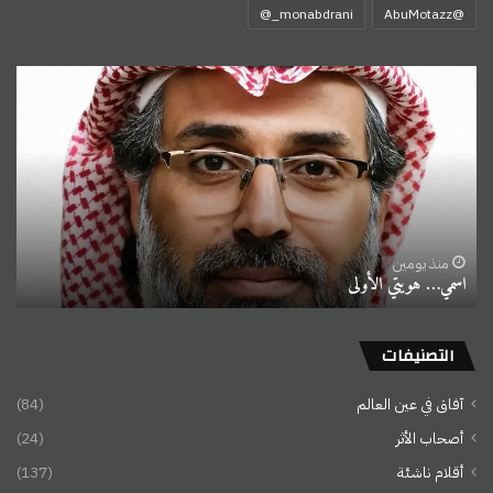
‏@AbuMotazz
اسمي…
هويتي
الأولى
منذ يومين
اسمي… هويتي الأولى
التصنيفات
آفاق في عين العالم
(84)
أصحاب الأثر
(24)
أقلام ناشئة
(137)