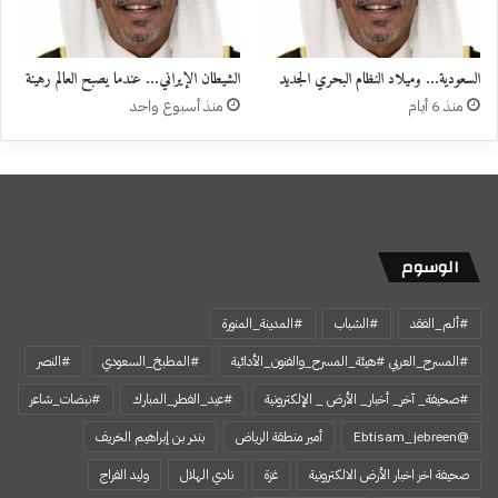
السعودية… وميلاد النظام البحري الجديد
الشيطان الإيراني… عندما يصبح العالم رهينة
منذ 6 أيام
منذ أسبوع واحد
الوسوم
#ألم_الفقد
#الشباب
#المدينة_المنورة
#المسرح_العربي #هيئة_المسرح_والفنون_الأدائية
#المطبخ_السعودي
#النصر
#صحيفة_ آخر_ أخبار_ الأرض _ الإلكترونية
#عيد_الفطر_المبارك
#نبضات_شاعر
@Ebtisam_jebreen
أمير منطقة الرياض
بندر بن إبراهيم الخريف
صحيفة اخر اخبار الأرض الالكترونية
غزة
نادي الهلال
وليد الفراج