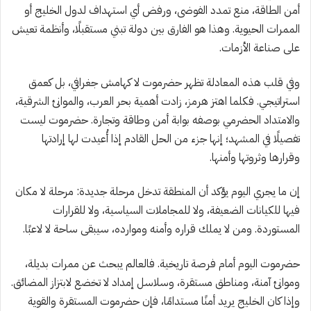
أمن الطاقة، منع تمدد الفوضى، ورفض أي استهداف لدول الخليج أو
الممرات الحيوية. وهذا هو الفارق بين دولة تبني مستقبلًا، وأنظمة تعيش
على صناعة الأزمات.
وفي قلب هذه المعادلة تظهر حضرموت لا كهامش جغرافي، بل كعمق
استراتيجي. فكلما اهتز هرمز، زادت أهمية بحر العرب، والموانئ الشرقية،
والامتداد الحضرمي بوصفه بوابة أمن وطاقة وتجارة. حضرموت ليست
تفصيلًا في المشهد؛ إنها جزء من الحل القادم إذا أُعيدت لها إرادتها
وقرارها وثروتها وأمنها.
إن ما يجري اليوم يؤكد أن المنطقة تدخل مرحلة جديدة: مرحلة لا مكان
فيها للكيانات الضعيفة، ولا للمجاملات السياسية، ولا للقرارات
المستوردة. ومن لا يملك قراره وأمنه وموارده، سيبقى ساحة لا لاعبًا.
حضرموت اليوم أمام فرصة تاريخية. فالعالم يبحث عن ممرات بديلة،
وموانئ آمنة، ومناطق مستقرة، وسلاسل إمداد لا تخضع لابتزاز المضائق.
وإذا كان الخليج يريد أمنًا مستدامًا، فإن حضرموت المستقرة والقوية