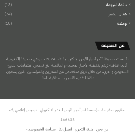
نافذة الترجمة
(13)
هتان الشعر
(74)
ومضة
(18)
عن الصحيفة
تأسست صحيفة “آخر أخبار الأرض الإلكترونية عام 2024 م، وهي صحيفة إلكترونية
أدبية ثقافية تهتم بتغطية الأخبار المحلية والعالمية التي تلامس اهتمامات القارئ
السعودي والعربي، من خلال فريق متخصص من المحررين والمراسلين الذين يسعون
دائمًا لتقديم الأخبار بمصداقية تامة.
الحقوق محفوظة لمؤسسة آخر أخبار الأرض للنشر الالكتروني - ترخيص إعلامي رقم
166638
من نحن
هيئة التحرير
اتصل بنا
سياسه الخصوصيه