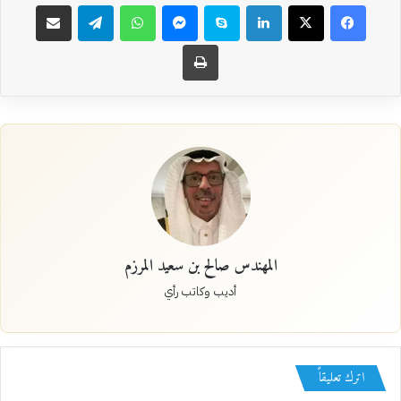
فيسبوك
‫X
لينكدإن
سكايب
ماسنجر
واتساب
تيلقرام
مشاركة عبر البريد
طباعة
المهندس صالح بن سعيد المرزم
أديب وكاتب رأي
اترك تعليقاً