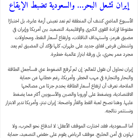
إيران تشعل البحر… والسعودية تضبط الإيقاع
الأسبوع الماضي كشف أن المنطقة لم تعد تعيش أزمة عابرة، بل اختبارًا
مفتوحًا لإرادة القوى الكبرى والإقليمية. التصعيد بين أمريكا وإيران في
مضيق هرمز، واستهداف الناقلات، وارتفاع أسعار النفط، ومحاولات
واشنطن فرض اتفاق جديد على طهران، كلها تؤكد أن المضيق لم يعد
مجرد ممر بحري، بل ورقة ابتزاز عالمية خطيرة.
إيران تحاول أن تقول للعالم: إن لم تُرفع الضغوط عني فسأجعل الطاقة
والبحار والتجارة في مهب الخطر. وأمريكا، رغم خطابها عن حماية
الملاحة، تعرف أن ارتفاع أسعار الطاقة يخدم جزءًا من مصالحها
الاقتصادية، ويضغط على أوروبا والصين والآسيويين أكثر مما يضغط
عليها. وهنا تصبح لعبة القط والفأر واضحة: إيران تبتز، وأمريكا تدير الابتزاز
وتستثمر نتائجه.
أما السعودية، فقد اختارت الموقف الأعقل: لا اندفاع نحو الحرب، ولا
تهاون في أمن الخليج. موقف الرياض يقوم على خفض التصعيد، حماية