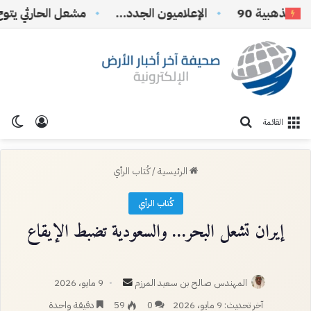
ذهبية 90
الإعلاميون الجدد…
تسجيل ا
الو
بحث عن
القائمة
الرئيسية
/
كُتاب الرأي
كُتاب الرأي
إيران تشعل البحر… والسعودية تضبط الإيقاع
أرسل
المهندس صالح بن سعيد المرزم
9 مايو، 2026
بريدا
آخر تحديث: 9 مايو، 2026
0
59
دقيقة واحدة