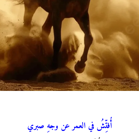
‏أُفتِّشُ في العمر عن وجهِ صبري