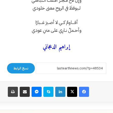
‏وإنْ لاحَ فــجــرٌ أفــقتُ انــتباهـي
‏لــيوقظَ في الروحِ معنى خلودي
‏أقـــــاومُ كـــي لا أصــيرَ غــــبارًا
‏وأحــملُ نــارِي على متنِ عودي
‏⁧‫إبراهيم الدعجاني‬⁩
نسخ الرابط
فيسبوك
‫X
لينكدإن
سكايب
ماسنجر
مشاركة عبر البريد
طباعة