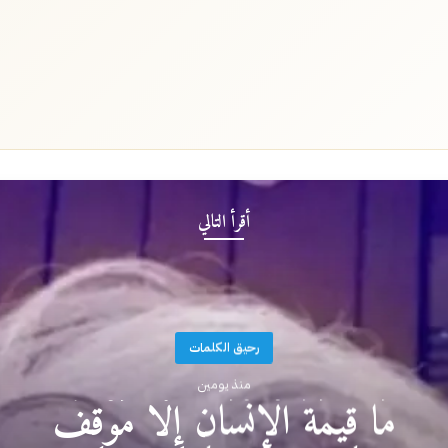
أقرأ التالي
رحيق الكلمات
منذ يومين
مَا قِيمَةُ الْإِنْسَانِ إِلَّا مَوْقِفٌ