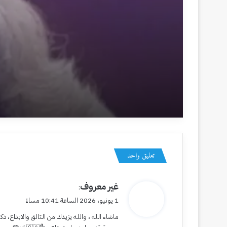
منذ يومين
مَا قِيمَةُ الْإِنْسَانِ إِلَّا مَوْقِفٌ
3 يوليو، 2026
‏على طيفِ السؤال
تعليق واحد
ي
غير معروف
:
ق
28 يونيو، 2026
1 يونيو، 2026 الساعة 10:41 مساءً
لواعج الشوق
و
ماشاء الله ، والله يزيدك من التالق والابداع
ل