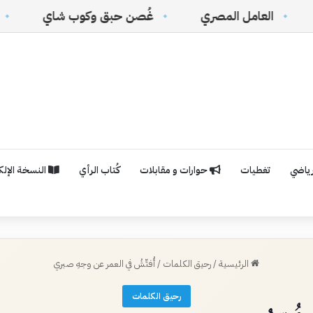
مصري
غُصن حبق وكوب شاي
(القرار الأمريكي 
رياضي
تغطيات
حوارات و مقابلات
كُتاب الرأي
النسخة الإلكت
الرئيسية
/
رحيق الكلمات
/
‏أُفتِّشُ في العمر عن وجهِ صبري
رحيق الكلمات