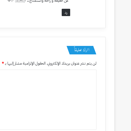
عن حقيقه و راحه واستمتاع،، ✋🇸🇦 ✅💚
رد
17 يونيو، 2026
‏انكسار عند صــمــوت الأمــكــنة
11 يونيو، 2026
اترك تعليقاً
‏الــبعدُ يــركضُ في عروقي موغلاً
لن يتم نشر عنوان بريدك الإلكتروني.
الحقول الإلزامية مشار إليها بـ
*
ا
4 يونيو، 2026
ل
‏هـــذي ســمــاءٌ أمْ عــقيقٌ ناعسٌ
ت
ع
ل
3 يونيو، 2026
‏يــا أيّها الضوءُ، لا تعبرْ علــى عجــــــلٍ
ي
ق