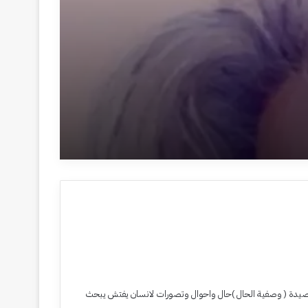
 ، قصيدة ( وصفية الحال )حال واحوال وتصورات لانسان يفتش يبحث