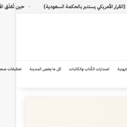
يستنير بالحكمة السعودية)
حين تُغلَق الأبواب… تبدأ الحك
رونية
اصدارات الكُتاب والكاتبات
كل ما يخص المدينة
تحقيقات صحف