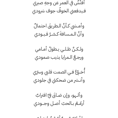
‏أُفتِّشُ في العمر عن وجهِ صبري
‏فــيدفعني الخوفُ جوف شرودي
‏وأمــشي كــأنَّ الــطريقَ احتمالٌ
‏وأنَّ الــمــسافةَ كــسْــرُ قــيــودي
‏ولــكــنَّ ظــلــي يــطولُ أمــامي
‏ورجــعُ الــمرايا يذيب صمودي
‏أُخــبّئُ فــي الصمت قلبي وسرّي
‏وأنــشر من ضحكتي في جلودي
‏وألــهو، وإن ضــاقَ فيَّ اقترابٌ
‏أرمّــمُ بــالحبّ أصــل وجــــودي