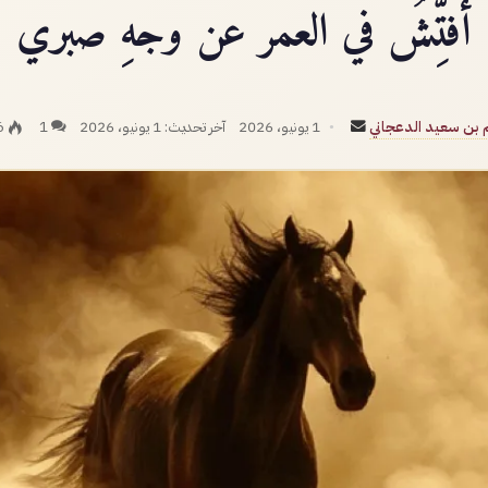
‏أُفتِّشُ في العمر عن وجهِ صبري
أرسل
م بن سعيد الدعجاني
1 يونيو، 2026
آخر تحديث: 1 يونيو، 2026
1
6
بريدا
إلكترونيا