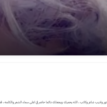
، دكتور واديب شاعر وكاتب ، الله يحميك ويجعلك دائما حاضر في اعلى سماء الشعر والكلمه