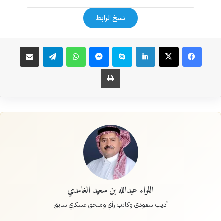
نسخ الرابط
فيسبوك
‫X
لينكدإن
سكايب
ماسنجر
واتساب
تيلقرام
مشاركة عبر البريد
طباعة
اللواء عبدالله بن سعيد الغامدي
أديب سعودي وكاتب رأي وملحق عسكري سابق