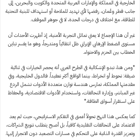
الخارجية في المملكة والإمارات العربية المتحدة والكويت والبحرين، إلى
جانب قطر وعُمان، رفضها لأي تهديد للملاحة أو استهداف للبنية التحتية
للطاقة، مع اختلاف في درجات الحدة، لا في جوهر الموقف.
غير أن هذا الإجماع لا يعني تماثل التجربة الأمنية، إذ أظهرت الأحداث أن
مستوى الضغط الإرهابي الإيراني ظل انتقائياً ومتدرجاً، وهو ما يفسر تباين
الخطاب بين الحزم والاحتواء.
*ومن هنا، تبدو الإشكالية في الطرح الغربي أنه يحصر الخيارات في ثنائية
ضيقة: تحوط أو انخراط، بينما الواقع أكثر تعقيداً. فالدول الخليجية، وفي
مقدمتها المملكة، تمارس هندسة توازن متعددة الأدوات تشمل الردع
غير المباشر، وإدارة التحالفات، واستخدام الأدوات الاقتصادية، والحفاظ
على استقرار أسواق الطاقة.*
كما يعكس هذا النهج تحولاً أعمق في التفكير الاستراتيجي، حيث لم يعد
الاعتماد على التحالفات التقليدية كافياً، بل أصبح يتطلب تنويع الشراكات،
وتعزيز القدرة الذاتية على التحكم في مسارات التصعيد دون الانجرار إليها.