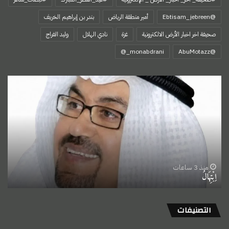
@Ebtisam_jebreen
أمير منطقة الرياض
بندر بن إبراهيم الخريف
صحيفة اخر اخبار الأرض الالكترونية
غزة
نادي الهلال
وليد الفراج
‏@AbuMotazz
اِبْتِهَالُ
منذ 3 ساعات
اِبْتِهَالُ
التصنيفات