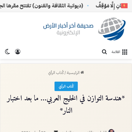
انِ إِلَّا مَوْقِفٌ
(ديوانية الثقافة والفنون) تفتتح مقرها الجديد 
تسجيل ا
الو
بحث عن
القائمة
الرئيسية
/
كُتاب الرأي
كُتاب الرأي
*هندسة التوازن في الخليج العربي… ما بعد اختبار
النار*