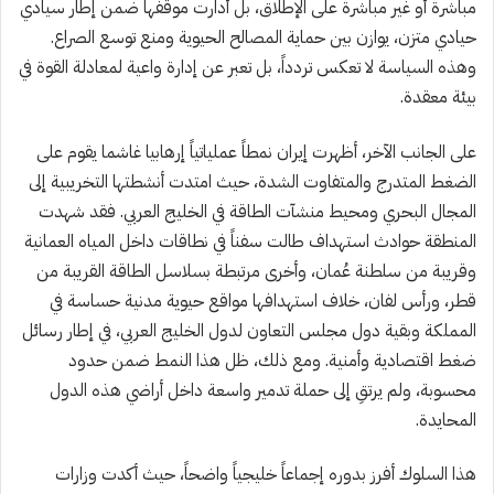
مباشرة أو غير مباشرة على الإطلاق، بل أدارت موقفها ضمن إطار سيادي
حيادي متزن، يوازن بين حماية المصالح الحيوية ومنع توسع الصراع.
وهذه السياسة لا تعكس تردداً، بل تعبر عن إدارة واعية لمعادلة القوة في
بيئة معقدة.
على الجانب الآخر، أظهرت إيران نمطاً عملياتياً إرهابيا غاشما يقوم على
الضغط المتدرج والمتفاوت الشدة، حيث امتدت أنشطتها التخريبية إلى
المجال البحري ومحيط منشآت الطاقة في الخليج العربي. فقد شهدت
المنطقة حوادث استهداف طالت سفناً في نطاقات داخل المياه العمانية
وقريبة من سلطنة عُمان، وأخرى مرتبطة بسلاسل الطاقة القريبة من
قطر، ورأس لفان، خلاف استهدافها مواقع حيوية مدنية حساسة في
المملكة وبقية دول مجلس التعاون لدول الخليج العربي، في إطار رسائل
ضغط اقتصادية وأمنية. ومع ذلك، ظل هذا النمط ضمن حدود
محسوبة، ولم يرتقِ إلى حملة تدمير واسعة داخل أراضي هذه الدول
المحايدة.
هذا السلوك أفرز بدوره إجماعاً خليجياً واضحاً، حيث أكدت وزارات