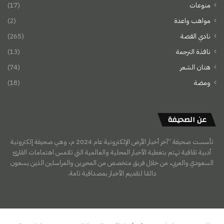
منوعات
(17)
مواهب واعدة
(2)
نادي القصة
(265)
نافذة الترجمة
(13)
هتان الشعر
(74)
ومضة
(18)
عن الصحيفة
تأسست صحيفة “آخر أخبار الأرض الإلكترونية عام 2024 م، وهي صحيفة إلكترونية
أدبية ثقافية تهتم بتغطية الأخبار المحلية والعالمية التي تلامس اهتمامات القارئ
السعودي والعربي، من خلال فريق متخصص من المحررين والمراسلين الذين يسعون
دائمًا لتقديم الأخبار بمصداقية تامة.