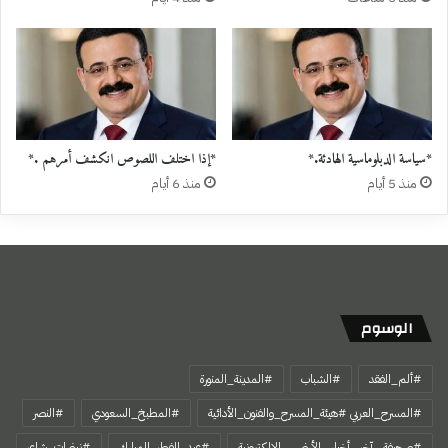
*سياسة الدبلوماسية الهادئة.*
*إذا اختلف اللصوص انكشف أمرهم .*
منذ 5 أيام
منذ 6 أيام
الوسوم
#ألم_الفقد
#الشباب
#المدينة_المنورة
#المسرح_العربي #هيئة_المسرح_والفنون_الأدائية
#المطبخ_السعودي
#النصر
#صحيفة_ آخر_ أخبار_ الأرض _ الإلكترونية
#عيد_الفطر_المبارك
#نبضات_شاعر