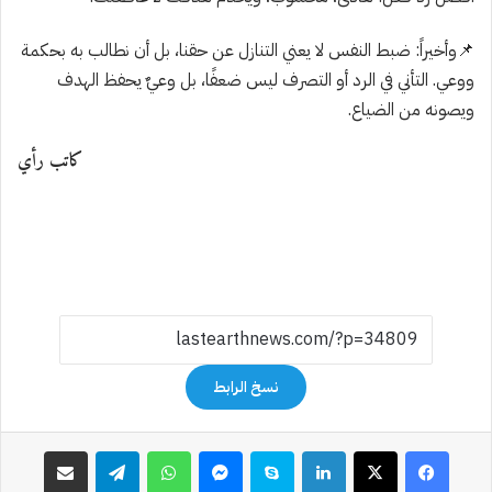
📌وأخيراً: ضبط النفس لا يعني التنازل عن حقنا، بل أن نطالب به بحكمة
ووعي. التأني في الرد أو التصرف ليس ضعفًا، بل وعيٌ يحفظ الهدف
ويصونه من الضياع.
كاتب رأي
نسخ الرابط
فيسبوك
‫X
لينكدإن
سكايب
ماسنجر
واتساب
تيلقرام
مشاركة عبر البريد