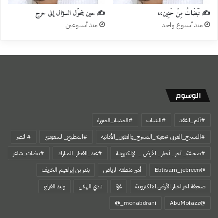
✍️ نَبَضَاتٌ مِنْ حَنِين،،
✍️ حين يتحوّل السؤال إلى حرج
منذ أسبوع واحد
منذ أسبوعين
الوسوم
#ألم_الفقد
#الشباب
#المدينة_المنورة
#المسرح_العربي #هيئة_المسرح_والفنون_الأدائية
#المطبخ_السعودي
#النصر
#صحيفة_ آخر_ أخبار_ الأرض _ الإلكترونية
#عيد_الفطر_المبارك
#نبضات_شاعر
@Ebtisam_jebreen
أمير منطقة الرياض
بندر بن إبراهيم الخريف
صحيفة اخر اخبار الأرض الالكترونية
غزة
نادي الهلال
وليد الفراج
‏@AbuMotazz