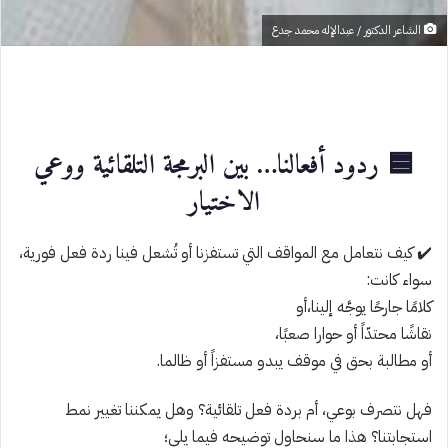
الشاعر الدكتور / عبدالإله محمد جدع
🟦 ردود أفعالنا… بين البرمجة التلقائية ووعي
الاختيار
✔️ كيف نتعامل مع المواقف التي تستفزنا أو تُشعل فينا ردة فعل فورية،
سواء كانت:
كلامًا جارحًا يوجَّه إلينا،أو
نقاشًا محتدّاً أو حوارا صعبًا،
أو مطالبة بحق في موقف يبدو مستفزاً أو ظالما.
فهل نتصرف بوعي، أم بردة فعل تلقائية؟ وهل يمكننا تغيير نمط
استجابتنا؟ هذا ما سنحاول توضيحه فيما يلي؛