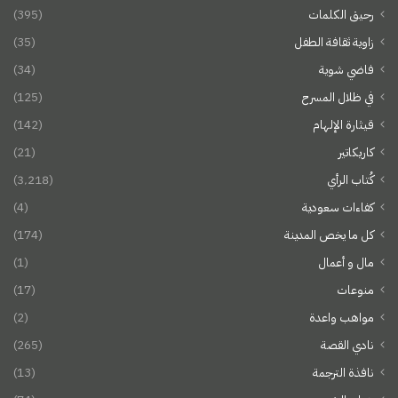
رحيق الكلمات
(395)
زاوية ثقافة الطفل
(35)
فاضي شوية
(34)
في ظلال المسرح
(125)
قيثارة الإلهام
(142)
كاريكاتير
(21)
كُتاب الرأي
(3٬218)
كفاءات سعودية
(4)
كل ما يخص المدينة
(174)
مال و أعمال
(1)
منوعات
(17)
مواهب واعدة
(2)
نادي القصة
(265)
نافذة الترجمة
(13)