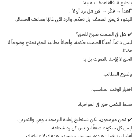
بالطبع لا. فالقاعدة الذهبية:
“اهدأ → فكّر → قرر هل ترد أو لا”.
الهدوء لا يعني الضعف، بل تحكم. والرد الآني غالبًا يضاعف الخسائر.
✔️ هل في الصمت ضياع للحق؟
ليس دائماً. أحيانًا الصمت حكمة، وأحياناً مطالبة الحق تحتاج وضوحاً لا
غضبًا.
الحق لا يُؤخذ بالصوت بل بـ:
وضوح المطالب.
اختيار الوقت المناسب.
ضبط النفس حتى في المواجهة.
✔️ نحن مبرمجون، لكن نستطيع إعادة البرمجة بالوعي والتمرين.
ليس كل سكوت ضعفًا، وليس كل رد شجاعة.
أفضل رد فعل: هادئ، محسوب، ويخدم هدفك لا عاطفتك.