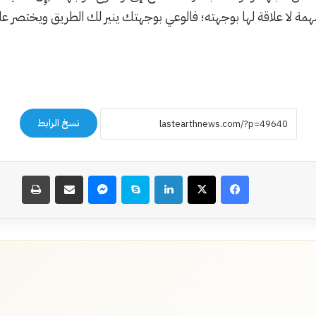
 لا علاقة لها بوجهته؛ فالوعي بوجهتك ينير لك الطريق ويختصر ع
نسخ الرابط
فيسبوك
‫X
لينكدإن
سكايب
ماسنجر
مشاركة عبر البريد
طباعة