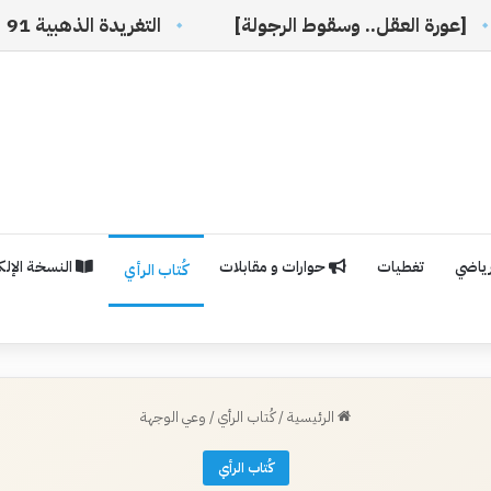
قل.. وسقوط الرجولة]
التغريدة الذهبية 91
اِبْتِهَ
رياضي
تغطيات
حوارات و مقابلات
النسخة الإلكت
كُتاب الرأي
الرئيسية
/
كُتاب الرأي
/
وعي الوجهة
كُتاب الرأي