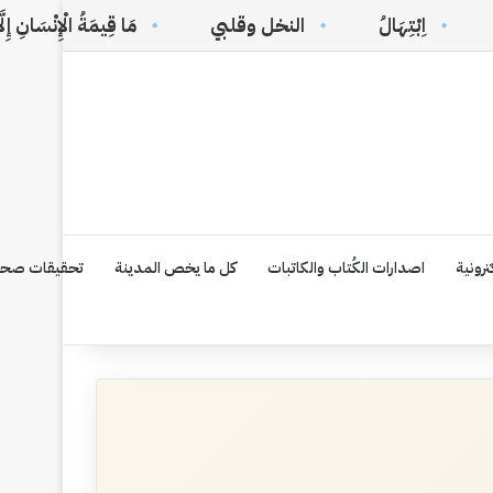
الُ
النخل وقلبي
مَا قِيمَةُ الْإِنْسَانِ إِلَّا مَوْقِفٌ
رونية
اصدارات الكُتاب والكاتبات
كل ما يخص المدينة
تحقيقات صحف