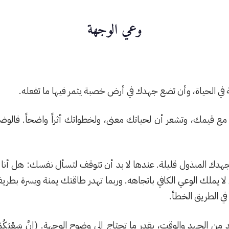
وعي الوجهة
في الحياة، وأن تضع جهدك في أرض خصبة يثمر فيها ما تفعله.
يمك، وتشعر أن لحياتك معنى، ولخطواتك أثراً واضحاً. فالوضوح
 جهدك المبذول قليلة. عندها لا بد أن تتوقف لتسأل نفسك: هل أنا ف
لك الوعي الكافي باتجاهه. وربما تهدر طاقتك يمنة ويسرة بطريق
ي الطريق الخطأ.
من الجهد والوقت، بقدر ما تحتاج إلى وضوح الوجهة. (إِنَّ سَعْيَكُم