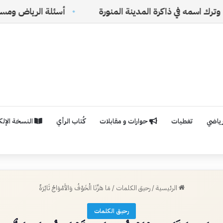
رة المدينة المنورة
أسئلة الرياض ومستقبل الفلسفة ا
رياضي
تغطيات
حوارات و مقابلات
كُتاب الرأي
النسخة الإلكت
الرئيسية
/
رحيق الكلمات
/
مَا هَزَّنَا الْخَوْفُ وَالأَمْوَاجُ ثَائِرَةٌ
رحيق الكلمات