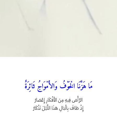
مَا هَزَّنَا الْخَوْفُ وَالأَمْوَاجُ ثَائِرَةٌ
الرَّأْسُ فِيهِ مِنَ الأَفْكَارِ إِعْصَارُ
إِذْ طَافَ بِالْبَالِ هَذَا اللَّيْلَ تَذْكَارُ