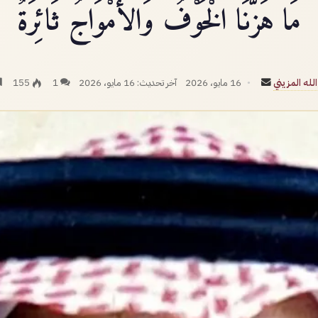
مَا هَزَّنَا الْخَوْفُ وَالأَمْوَاجُ ثَائِرَةٌ
أرسل
له المزيني
16 مايو، 2026
آخر تحديث: 16 مايو، 2026
1
155
بريدا
إلكترونيا