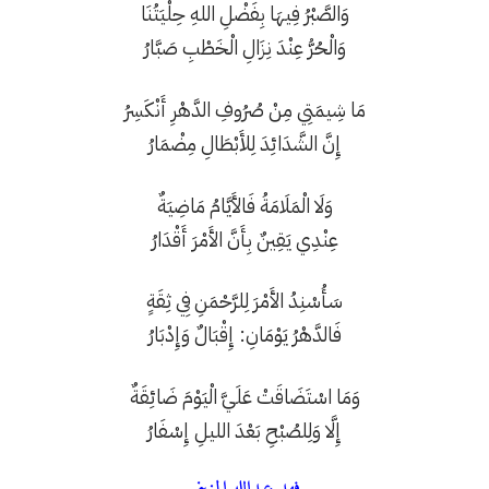
وَالصَّبْرُ فِيهَا بِفَضْلِ اللهِ حِلْيَتُنَا
وَالْحُرُّ عِنْدَ نِزَالِ الْخَطْبِ صَبَّارُ
مَا شِيمَتِي مِنْ صُرُوفِ الدَّهْرِ أَنْكَسِرُ
إِنَّ الشَّدَائِدَ لِلأَبْطَالِ مِضْمَارُ
وَلَا الْمَلَامَةُ فَالأَيَّامُ مَاضِيَةٌ
عِنْدِي يَقِينٌ بِأَنَّ الأَمْرَ أَقْدَارُ
سَأُسْنِدُ الأَمْرَ لِلرَّحْمَنِ فِي ثِقَةٍ
فَالدَّهْرُ يَوْمَانِ: إِقْبَالٌ وَإِدْبَارُ
وَمَا اسْتَضَاقَتْ عَلَيَّ الْيَوْمَ ضَائِقَةٌ
إِلَّا وَلِلصُبْحِ بَعْدَ الليلِ إِسْفَارُ
فهد عبدالله المزيني