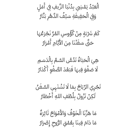
الْعَبْدُ يَمْشِي بِدُنْيَا الزِّيفِ فِي أَمَلٍ
وَفِي الْحَقِيقَةِ سَيْفُ الدَّهْرِ بَتَّارُ
كَمْ شَرْبَةٍ مِنْ كُؤُوسِ المُرِّ نَجْرَعُهَا
حَتَّى سَقَتْنَا مِنَ الأَيَّامِ أَمْرَارُ
هِيَ الْحَيَاةُ تَدُسُّ السَّمَّ بِالْدَسَمِ
لَا صَفْوَ فِيهَا فَبَعْدَ الصَّفْوِ أَكْدَارُ
تَجْرِي الرِّيَاحُ بِمَا لَا تَشْتَهِي السَّفَنُ
لَكِنْ تَزُولُ بِلُطْفِ اللهِ أَخْطَارُ
مَا هَزَّنَا الْخَوْفُ وَالأَمْوَاجُ ثَائِرَةٌ
مَا دَامَ فِينَا بِعُمْقِ الرُّوحِ إِصْرَارُ