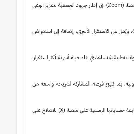
ويُقام اللقاء يوم السبت الموافق ٨ / ١١ / ١٤٤٧هـ، بعد صلاة المغرب بتوقيت مدينة جدة، عند الساعة ٧:١٥ مساء، عبر منصة (Zoom)، في إطار جهود الجمعية لتعزيز الوعي
، ويُعزز من الاستقرار الأسري، إضافة إلى استعراض
ت تطبيقية تساعد في بناء حياة أسرية أكثر استقرارا
ونية، بما يُتيح فرصة المشاركة لشريحة واسعة من
كما دعت الجمعية الراغبين في متابعة برامجها والانضمام إلى مجتمعها إلى التسجيل عبر الرابط المخصص، إضافة إلى متابعة حساباتها الرسمية على منصة (X) للاطلاع على