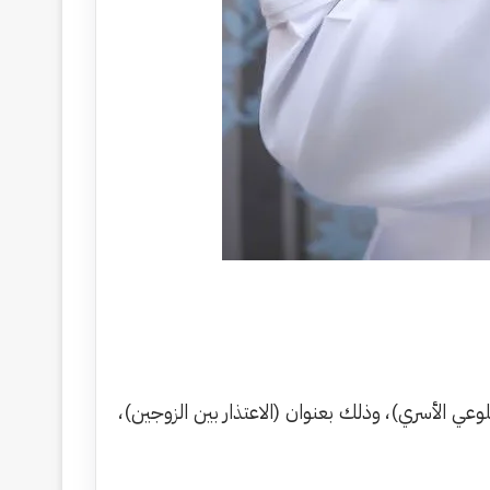
ي الأسري)، وذلك بعنوان (الاعتذار بين الزوجين)،