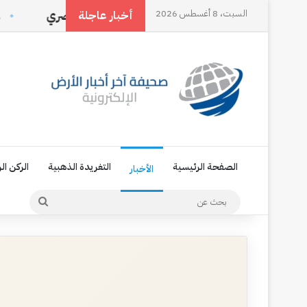
وة إلى فعل
السبت، 8 أغسطس 2026
‏العامل المصري
غُصن حبق وكوب 
أخبار عاجلة
الصفحة الرئيسية
التغريدة الذهبية
الركن ال
الأخبار
بحث
عن