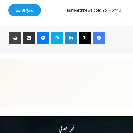
نسخ الرابط
فيسبوك
‫X
لينكدإن
سكايب
ماسنجر
مشاركة عبر البريد
طباعة
أقرأ التالي