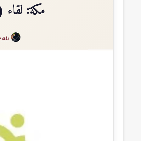
مكة: لقاء 
رؤى 