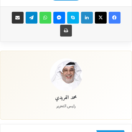
فيسبوك
‫X
لينكدإن
سكايب
ماسنجر
واتساب
تيلقرام
مشاركة عبر البريد
طباعة
محمد الفريدي
رئيس التحرير