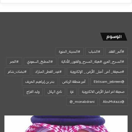
الوسوم
#ألم_الفقد
#الشباب
#المدينة_المنورة
#المسرح_العربي #هيئة_المسرح_والفنون_الأدائية
#المطبخ_السعودي
#النصر
#صحيفة_ آخر_ أخبار_ الأرض _ الإلكترونية
#عيد_الفطر_المبارك
#نبضات_شاعر
@Ebtisam_jebreen
أمير منطقة الرياض
بندر بن إبراهيم الخريف
صحيفة اخر اخبار الأرض الالكترونية
غزة
نادي الهلال
وليد الفراج
‏@AbuMotazz
اتفاقية
مكة،
تجسيد